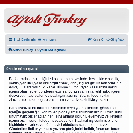
Hızlı Bağlantılar
Kayıt Ol
Giriş Yap
Ana Menü
‹
Alfisti Turkey
Üyelik Sözleşmesi
ÜYELIK SÖZLEŞMESI
Bu forumda kabul ettiğiniz koşullar çerçevesinde; kesinlikle cinsellik,
yanlış, yanıltıcı, yasa dışı örgütlenme, kırıcı, kişisel gizlilik haklarını ihlal
edici, uluslararası hukuka ve Türkiye Cumhuriyeti Yasaları'na aykırı
içeriği olan iletiler gönderemezsiniz. Bunun yanı sıra, telif hakkı içeren
dosya vb. materyalleri de paylaşamazsınız. Spam, flood, reklam,
zincirleme mektup, grup pazarlama ve taciz kesinlikle yasaktır.
Bilmelisiniz ki bu forumun sahibinin veya yöneticilerinin, gönderilen
içeriğin geçerliliğini kontrol edip onaylamaları imkansızdır. Lütfen şunu
unutmayın; bizler atılan her iletiyi anında görüntüleyemeyiz ve iletilerin
içeriği bizim sorumluluğumuzda değildir. Paylaşılmış/verilmiş bilgilerin
hiçbirinin yararlı veya bütünleyici olduğunu garanti edemeyiz.
Gönderilen iletiler yalnızca yazarın görüşlerini belirtir; forumun, forum
ekibinin, ortaklarının veya forumun sahibinin görüşlerini değil. Eğer