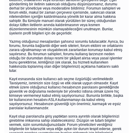
gönderilmiş bir iletinin sakıncalı olduğunu düşünüyorsanız, durumu
derhal bir yöneticiye veya moderatöre bildiriniz. Forumun sahipleri ve
forum ekibi, makul bir zaman çerçevesi içerisinde, sakıncalı olarak
nitelendirilen içeriğin kaldırılmasına yönelik bir karar alma hakkına
sahiptir. Bu tümüyle manuel olarak yürütülen bir süreç olduğundan
dolayı lütfen iletilerin anında kaldırılmasının veya kısmen
düzenlenmesinin mümkün olamayabileceğini unutmayın. Bunlar,
üyelerin profil bilgileri için de geçerlidir.
Yazmış olduğunuz mesajlardan şahsınız sorumlu tutulacaktır. Ayrıca, bu
forumu, forumla bağlantılı diğer web siteleri, forum ekibini ve ortaklarını
zarara uğratmamayı ve oluşabilecek zararlardan korumayı kabul etmiş
sayılırsınız. Bu forumun sahipleri, forumu kullanış tarzınızın neden
olduğu bir durumdan dolayı resmi bir şikâyet alırsa veya yasal işlemler
bunu gerektirirse, kimliğinizi (ek olarak, bu hizmeti kullanırken
hakkınızda toplanmış olan diğer bilgilerinizi) açıklama haklarını saklı
tutar.
Kayıt esnasında size kullanıcı adı seçme özgürlüğü verilmektedir.
Tavsiyemiz, isminizin size özgü ve etik olarak uygun olmasıdır. Kayıt
etmek üzere olduğunuz kullanıcı hesabınızın parolasını gerektiğinde
güvenlik ve doğrulama nedeniyle bir yönetici istisna olmak üzere hiç
kimseye vermemeyi kabul etmiş sayılıyorsunuz. Bununla birlikte, başka
bir kullanıcının hesabını ASLA kullanmamayı da kabul etmiş
sayılıyorsunuz. Hesabınızın güvenliği için önerimiz, karmaşık ve eşsiz
parolalar kullanmanızdır.
Kayıt olup parolanızla giriş yaptıktan sonra ayrıntılı olarak bilgilerinizi
girebilme imkanına sahip olabileceksiniz. Düzgün ve tutarlı bilgiler
vermek, sizin sorumluluğunuzdadır. Forum yöneticileri verdiğiniz
bilgilerde bir tutarsızlık veya etiğe aykırı bir durum tespit ederse, gerek
uyararak gerekse uyarmaksızın bunları gidermek için bilgilerinizi