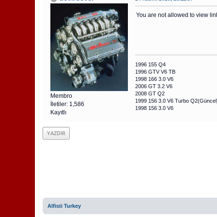
You are not allowed to view lin
1996 155 Q4
1996 GTV V6 TB
1998 166 3.0 V6
2006 GT 3.2 V6
2008 GT Q2
Membro
1999 156 3.0 V6 Turbo Q2(Güncel
İletiler: 1,586
1998 156 3.0 V6
Kayıtlı
YAZDIR
Alfisti Turkey