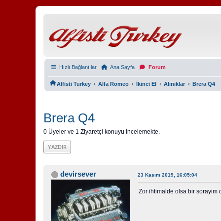
Hızlı Bağlantılar
Ana Sayfa
Forum
‹
‹
‹
‹
Alfisti Turkey
Alfa Romeo
İkinci El
Alınıklar
Brera Q4
Brera Q4
0 Üyeler ve 1 Ziyaretçi konuyu incelemekte.
YAZDIR
devirsever
23 Kasım 2019, 16:05:04
Zor ihtimalde olsa bir sorayim