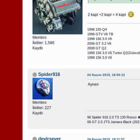
2 kapi +2 kapi = 4 kapi
1996 155 Q4
1996 GTV V6 TB
Membro
1998 166 3.0 V6
İletiler: 1,586
2006 GT 3.2 V6
Kayıtlı
2008 GT Q2
1999 156 3.0 V6 Turbo Q2(Güncel
1998 156 3.0 V6
Spider916
24 Kasım 2019, 18:00:12
Aynen
Membro
İletiler: 227
Kayıtlı
96 Spider 916 2.0 TS 130 Rosso 
06 GT 2.0 JTS Jamara Black (202
devirsever
24 Kasım 2019, 18:11:37