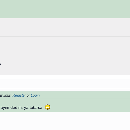
)
w links.
Register
or
Login
orayim dedim, ya tutarsa