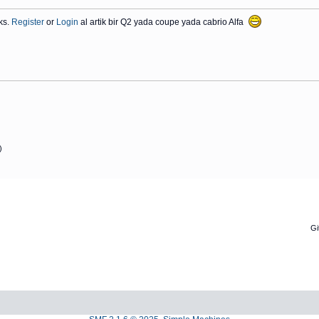
ks.
Register
or
Login
al artik bir Q2 yada coupe yada cabrio Alfa
)
Gi