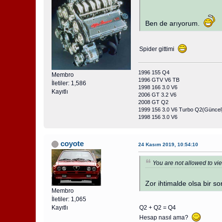
Ben de arıyorum.
Spider gittimi
1996 155 Q4
Membro
1996 GTV V6 TB
İletiler: 1,586
1998 166 3.0 V6
Kayıtlı
2006 GT 3.2 V6
2008 GT Q2
1999 156 3.0 V6 Turbo Q2(Güncel
1998 156 3.0 V6
coyote
24 Kasım 2019, 10:54:10
You are not allowed to vie
Zor ihtimalde olsa bir s
Membro
İletiler: 1,065
Kayıtlı
Q2 + Q2 = Q4
Hesap nasıl ama?