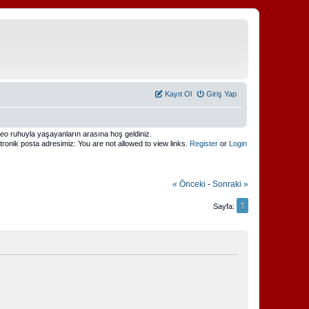
Kayıt Ol
Giriş Yap
meo
ruhuyla yaşayanların arasına hoş geldiniz.
ktronik posta adresimiz: You are not allowed to view links.
Register
or
Login
« Önceki
-
Sonraki »
1
Sayfa