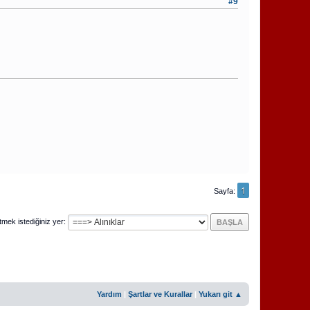
#9
1
Sayfa
tmek istediğiniz yer
Yardım
|
Şartlar ve Kurallar
|
Yukarı git ▲