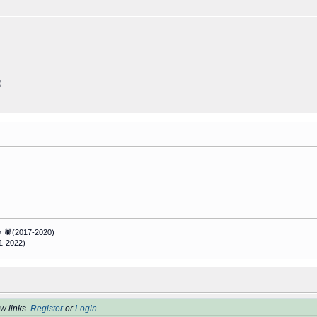
)
 🕷(2017-2020)
1-2022)
w links.
Register
or
Login