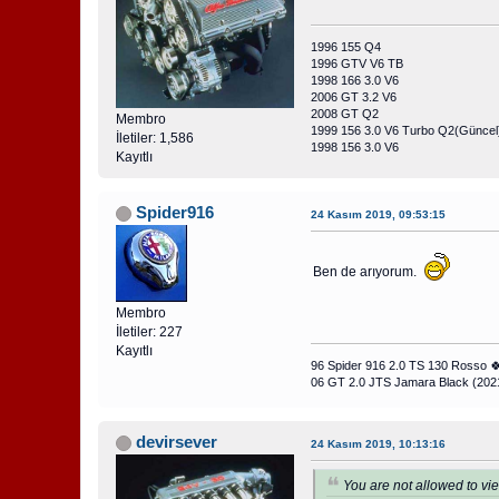
1996 155 Q4
1996 GTV V6 TB
1998 166 3.0 V6
2006 GT 3.2 V6
2008 GT Q2
Membro
1999 156 3.0 V6 Turbo Q2(Güncel
İletiler: 1,586
1998 156 3.0 V6
Kayıtlı
Spider916
24 Kasım 2019, 09:53:15
Ben de arıyorum.
Membro
İletiler: 227
Kayıtlı
96 Spider 916 2.0 TS 130 Rosso 
06 GT 2.0 JTS Jamara Black (202
devirsever
24 Kasım 2019, 10:13:16
You are not allowed to vie