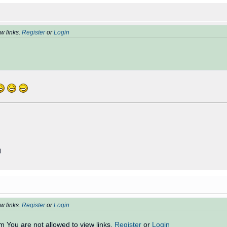
w links.
Register
or
Login
)
w links.
Register
or
Login
m You are not allowed to view links.
Register
or
Login