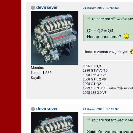
devirsever
24 Kasım 2019, 17:48:53
You are not allowed to vie
Q2 + Q2 = Q4
Hesap nasıl ama?
Haaa, o zaman vazgeceyim
1996 155 Q4
Membro
1996 GTV V6 TB
İletiler: 1,586
1998 166 3.0 V6
Kayıtlı
2006 GT 3.2 V6
2008 GT Q2
1999 156 3.0 V6 Turbo Q2(Güncel
1998 156 3.0 V6
devirsever
24 Kasım 2019, 17:49:37
You are not allowed to vie
Spider'ın yanına arıyoru