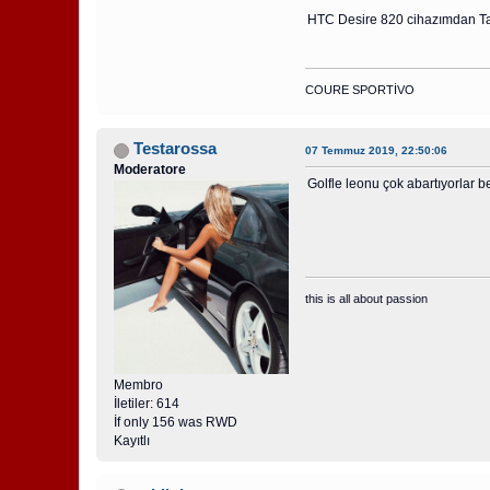
HTC Desire 820 cihazımdan Tap
COURE SPORTİVO
Testarossa
07 Temmuz 2019, 22:50:06
Moderatore
Golfle leonu çok abartıyorlar b
this is all about passion
Membro
İletiler: 614
İf only 156 was RWD
Kayıtlı