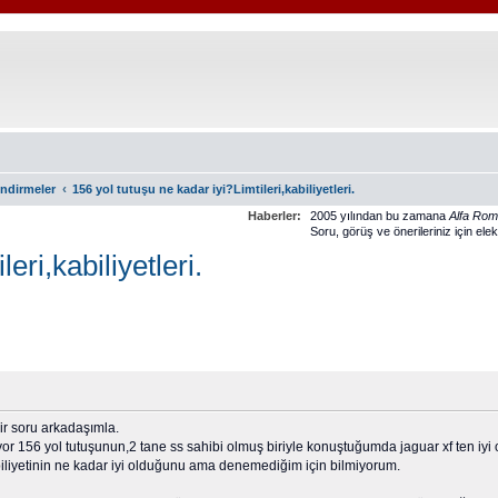
‹
endirmeler
156 yol tutuşu ne kadar iyi?Limtileri,kabiliyetleri.
Haberler:
2005 yılından bu zamana
Alfa Ro
Soru, görüş ve önerileriniz için ele
eri,kabiliyetleri.
ir soru arkadaşımla.
or 156 yol tutuşunun,2 tane ss sahibi olmuş biriyle konuştuğumda jaguar xf ten iy
biliyetinin ne kadar iyi olduğunu ama denemediğim için bilmiyorum.