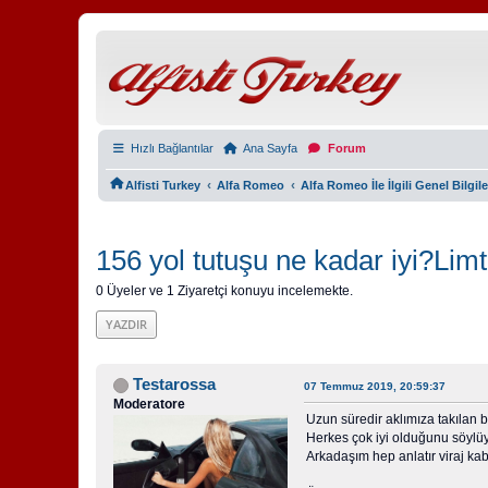
Hızlı Bağlantılar
Ana Sayfa
Forum
‹
‹
Alfisti Turkey
Alfa Romeo
Alfa Romeo İle İlgili Genel Bilgil
156 yol tutuşu ne kadar iyi?Limtil
0 Üyeler ve 1 Ziyaretçi konuyu incelemekte.
YAZDIR
Testarossa
07 Temmuz 2019, 20:59:37
Moderatore
Uzun süredir aklımıza takılan b
Herkes çok iyi olduğunu söylüy
Arkadaşım hep anlatır viraj ka