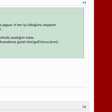
#3
a jaguar xf ten iyi olduğunu duydum.
m.
ntrolü aradığım histe.
ıyaslarsa güzel olur(golf,focus,leon).
#4