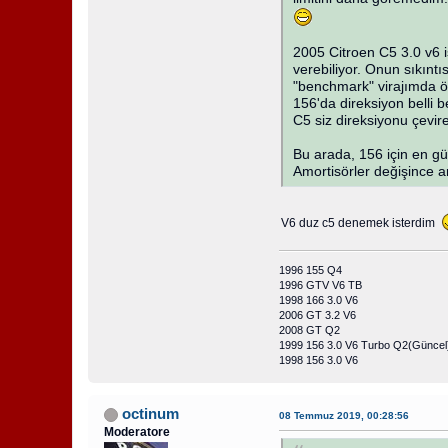
2005 Citroen C5 3.0 v6 
verebiliyor. Onun sıkınt
"benchmark" virajımda ö
156'da direksiyon belli b
C5 siz direksiyonu çevir
Bu arada, 156 için en gü
Amortisörler değişince a
V6 duz c5 denemek isterdim
1996 155 Q4
1996 GTV V6 TB
1998 166 3.0 V6
2006 GT 3.2 V6
2008 GT Q2
1999 156 3.0 V6 Turbo Q2(Güncel
1998 156 3.0 V6
octinum
08 Temmuz 2019, 00:28:56
Moderatore