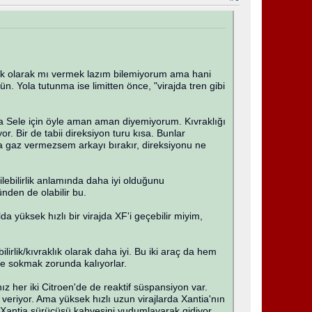
klık olarak mı vermek lazım bilemiyorum ama hani
n. Yola tutunma ise limitten önce, "virajda tren gibi
a Sele için öyle aman aman diyemiyorum. Kıvraklığı
or. Bir de tabii direksiyon turu kısa. Bunlar
a gaz vermezsem arkayı bırakır, direksiyonu ne
lebilirlik anlamında daha iyi olduğunu
nden de olabilir bu.
yüksek hızlı bir virajda XF'i geçebilir miyim,
lik/kıvraklık olarak daha iyi. Bu iki araç da hem
e sokmak zorunda kalıyorlar.
 her iki Citroen'de de reaktif süspansiyon var.
veriyor. Ama yüksek hızlı uzun virajlarda Xantia'nın
 Xantia sürücüsü kahvesini yudumlayarak gidiyor.