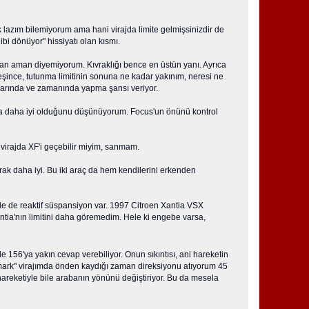
k lazım bilemiyorum ama hani virajda limite gelmişsinizdir de
bi dönüyor" hissiyatı olan kısmı.
an aman diyemiyorum. Kıvraklığı bence en üstün yanı. Ayrıca
irleşince, tutunma limitinin sonuna ne kadar yakınım, neresi ne
rarında ve zamanında yapma şansı veriyor.
ında daha iyi olduğunu düşünüyorum. Focus'un önünü kontrol
virajda XF'i geçebilir miyim, sanmam.
ak daha iyi. Bu iki araç da hem kendilerini erkenden
de de reaktif süspansiyon var. 1997 Citroen Xantia VSX
antia'nın limitini daha göremedim. Hele ki engebe varsa,
 156'ya yakın cevap verebiliyor. Onun sıkıntısı, ani hareketin
mark" virajımda önden kaydığı zaman direksiyonu atıyorum 45
hareketiyle bile arabanın yönünü değiştiriyor. Bu da mesela