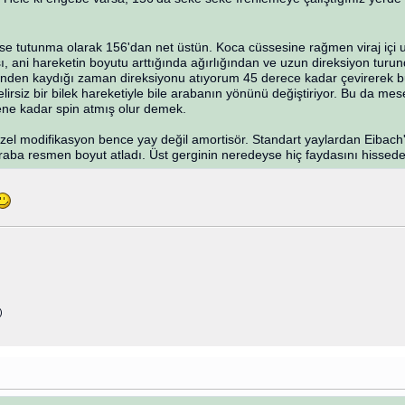
ise tutunma olarak 156'dan net üstün. Koca cüssesine rağmen viraj içi
ısı, ani hareketin boyutu arttığında ağırlığından ve uzun direksiyon tu
nden kaydığı zaman direksiyonu atıyorum 45 derece kadar çevirerek bu
elirsiz bir bilek hareketiyle bile arabanın yönünü değiştiriyor. Bu da m
ene kadar spin atmış olur demek.
zel modifikasyon bence yay değil amortisör. Standart yaylardan Eibach'
raba resmen boyut atladı. Üst gerginin neredeyse hiç faydasını hissedem
)