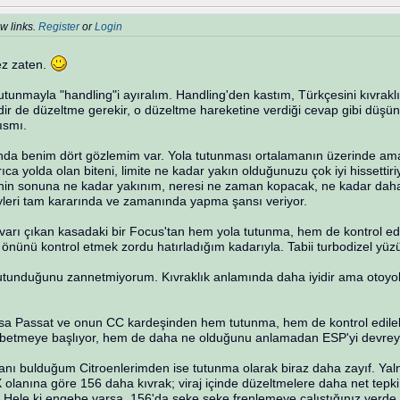
w links.
Register
or
Login
ez zaten.
utunmayla "handling"i ayıralım. Handling'den kastım, Türkçesini kıvra
zdir de düzeltme gerekir, o düzeltme hareketine verdiği cevap gibi düşünü
ısmı.
unda benim dört gözlemim var. Yola tutunması ortalamanın üzerinde am
ca yolda olan biteni, limite ne kadar yakın olduğunuzu çok iyi hissettiriy
itinin sonuna ne kadar yakınım, neresi ne zaman kopacak, ne kadar dah
eyleri tam kararında ve zamanında yapma şansı veriyor.
ivarı çıkan kasadaki bir Focus'tan hem yola tutunma, hem de kontrol edi
ünü kontrol etmek zordu hatırladığım kadarıyla. Tabii turbodizel yüzü
utunduğunu zannetmiyorum. Kıvraklık anlamında daha iyidir ama otoyolda 
a Passat ve onun CC kardeşinden hem tutunma, hem de kontrol edilebilir
ybetmeye başlıyor, hem de daha ne olduğunu anlamadan ESP'yi devrey
ı bulduğum Citroenlerimden ise tutunma olarak biraz daha zayıf. Yalnız
olanına göre 156 daha kıvrak; viraj içinde düzeltmelere daha net tepki 
 Hele ki engebe varsa, 156'da seke seke frenlemeye çalıştığınız yerde