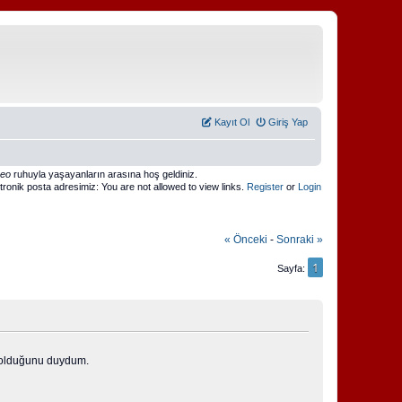
Kayıt Ol
Giriş Yap
meo
ruhuyla yaşayanların arasına hoş geldiniz.
ktronik posta adresimiz: You are not allowed to view links.
Register
or
Login
« Önceki
-
Sonraki »
1
Sayfa
i olduğunu duydum.