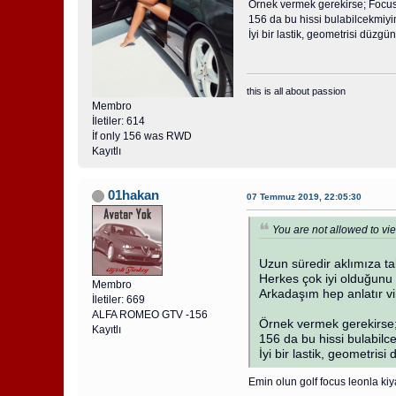
Örnek vermek gerekirse; Focus 
156 da bu hissi bulabilcekmiyim
İyi bir lastik, geometrisi düzgün 
this is all about passion
Membro
İletiler: 614
İf only 156 was RWD
Kayıtlı
01hakan
07 Temmuz 2019, 22:05:30
You are not allowed to vie
Uzun süredir aklımıza ta
Herkes çok iyi olduğunu 
Membro
Arkadaşım hep anlatır vi
İletiler: 669
ALFA ROMEO GTV -156
Örnek vermek gerekirse; 
Kayıtlı
156 da bu hissi bulabilc
İyi bir lastik, geometrisi 
Emin olun golf focus leonla ki