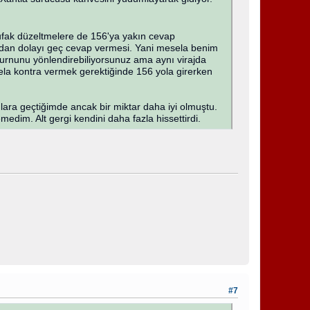
 ufak düzeltmelere de 156'ya yakın cevap
rundan dolayı geç cevap vermesi. Yani mesela benim
rnunu yönlendirebiliyorsunuz ama aynı virajda
esela kontra vermek gerektiğinde 156 yola girerken
lara geçtiğimde ancak bir miktar daha iyi olmuştu.
edim. Alt gergi kendini daha fazla hissettirdi.
#7