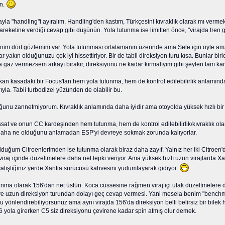
en.
yla "handling"i ayıralım. Handling'den kastım, Türkçesini kıvraklık olarak mı verme
reketine verdiği cevap gibi düşünün. Yola tutunma ise limitten önce, "virajda tren gi
enim dört gözlemim var. Yola tutunması ortalamanın üzerinde ama Sele için öyle am
ar yakın olduğunuzu çok iyi hissettiriyor. Bir de tabii direksiyon turu kısa. Bunlar b
gaz vermezsem arkayı bırakır, direksiyonu ne kadar kırmalıyım gibi şeyleri tam ka
çıkan kasadaki bir Focus'tan hem yola tutunma, hem de kontrol edilebilirlik anlam
yla. Tabii turbodizel yüzünden de olabilir bu.
ğunu zannetmiyorum. Kıvraklık anlamında daha iyidir ama otoyolda yüksek hızlı bir 
at ve onun CC kardeşinden hem tutunma, hem de kontrol edilebilirlik/kıvraklık olar
daha ne olduğunu anlamadan ESP'yi devreye sokmak zorunda kalıyorlar.
uğum Citroenlerimden ise tutunma olarak biraz daha zayıf. Yalnız her iki Citroen'
iraj içinde düzeltmelere daha net tepki veriyor. Ama yüksek hızlı uzun virajlarda X
alıştığınız yerde Xantia sürücüsü kahvesini yudumlayarak gidiyor.
unma olarak 156'dan net üstün. Koca cüssesine rağmen viraj içi ufak düzeltmelere de
n ve uzun direksiyon turundan dolayı geç cevap vermesi. Yani mesela benim "bench
 yönlendirebiliyorsunuz ama aynı virajda 156'da direksiyon belli belirsiz bir bilek 
 yola girerken C5 siz direksiyonu çevirene kadar spin atmış olur demek.