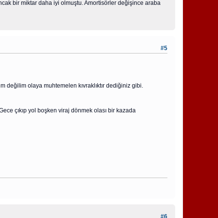
cak bir miktar daha iyi olmuştu. Amortisörler değişince araba
#5
m değilim olaya muhtemelen kıvraklıktır dediğiniz gibi.
Gece çıkıp yol boşken viraj dönmek olası bir kazada
#6