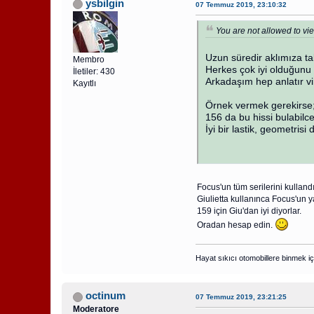
ysbilgin
07 Temmuz 2019, 23:10:32
You are not allowed to vie
Uzun süredir aklımıza ta
Membro
Herkes çok iyi olduğunu 
İletiler: 430
Arkadaşım hep anlatır vi
Kayıtlı
Örnek vermek gerekirse; 
156 da bu hissi bulabilc
İyi bir lastik, geometrisi 
Focus'un tüm serilerini kullandı
Giulietta kullanınca Focus'un 
159 için Giu'dan iyi diyorlar.
Oradan hesap edin.
Hayat sıkıcı otomobillere binmek iç
octinum
07 Temmuz 2019, 23:21:25
Moderatore