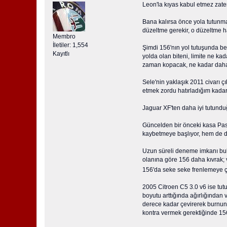
Leon'la kıyas kabul etmez zat
Bana kalırsa önce yola tutunma
düzeltme gerekir, o düzeltme ha
Membro
İletiler: 1,554
Şimdi 156'nın yol tutuşunda b
Kayıtlı
yolda olan biteni, limite ne kad
zaman kopacak, ne kadar daha 
Sele'nin yaklaşık 2011 civarı 
etmek zordu hatırladığım kadarı
Jaguar XF'ten daha iyi tutundu
Güncelden bir önceki kasa Pass
kaybetmeye başlıyor, hem de 
Uzun süreli deneme imkanı buld
olanına göre 156 daha kıvrak; v
156'da seke seke frenlemeye ç
2005 Citroen C5 3.0 v6 ise tut
boyutu arttığında ağırlığında
derece kadar çevirerek burnunu
kontra vermek gerektiğinde 156