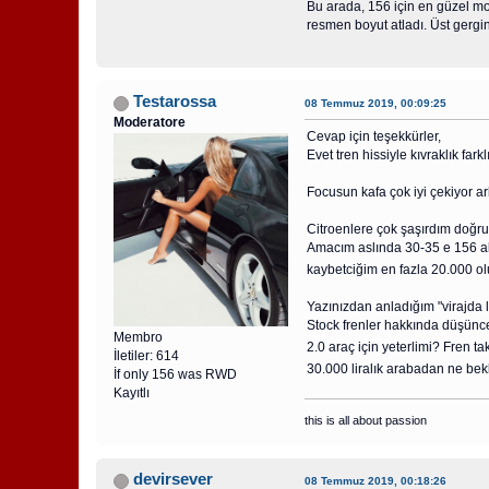
Bu arada, 156 için en güzel mo
resmen boyut atladı. Üst gergin
Testarossa
08 Temmuz 2019, 00:09:25
Moderatore
Cevap için teşekkürler,
Evet tren hissiyle kıvraklık far
Focusun kafa çok iyi çekiyor a
Citroenlere çok şaşırdım doğru
Amacım aslında 30-35 e 156 alı
kaybetciğim en fazla 20.000 o
Yazınızdan anladığım "virajda 
Stock frenler hakkında düşünce
Membro
2.0 araç için yeterlimi? Fren ta
İletiler: 614
30.000 liralık arabadan ne bek
İf only 156 was RWD
Kayıtlı
this is all about passion
devirsever
08 Temmuz 2019, 00:18:26