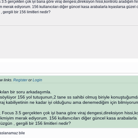
3.5 gerçekten çok iyi bana göre viraj dengesi,direksiyon hissi,kontrolü aradığım hi
 merak ediyorum. 156 kullanıcıları diğer güncel kasa arabalarla kıyaslarsa güzel ol
, gergili bir 156 limitleri nedir?
w links.
Register
or
Login
kılan bir soru arkadaşımla.
söylüyor 156 yol tutuşunun,2 tane ss sahibi olmuş biriyle konuştuğumd
raj kabiliyetinin ne kadar iyi olduğunu ama denemediğim için bilmiyoru
Focus 3.5 gerçekten çok iyi bana göre viraj dengesi,direksiyon hissi,ko
ekmiyim merak ediyorum. 156 kullanıcıları diğer güncel kasa arabalarla k
düzgün , gergili bir 156 limitleri nedir?
yaslanamaz bile