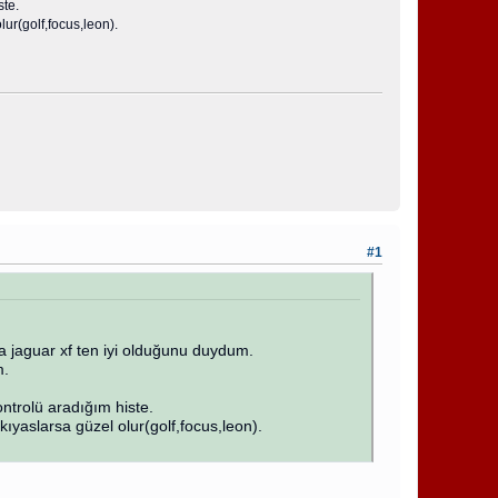
ste.
ur(golf,focus,leon).
#1
a jaguar xf ten iyi olduğunu duydum.
m.
ntrolü aradığım histe.
ıyaslarsa güzel olur(golf,focus,leon).