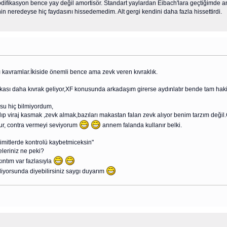
difikasyon bence yay değil amortisör. Standart yaylardan Eibach'lara geçtiğimde an
in neredeyse hiç faydasını hissedemedim. Alt gergi kendini daha fazla hissettirdi.
klı kavramlar.İkiside önemli bence ama zevk veren kıvraklık.
rkası daha kıvrak geliyor,XF konusunda arkadaşım girerse aydınlatır bende tam haki
su hiç bilmiyordum,
p viraj kasmak ,zevk almak,bazıları makastan falan zevk alıyor benim tarzım değil.
lur, contra vermeyi seviyorum
annem falanda kullanır belki.
limitlerde kontrolü kaybetmiceksin"
leriniz ne peki?
kıntım var fazlasıyla
liyorsunda diyebilirsiniz saygı duyarım