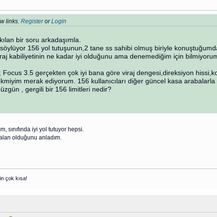
w links.
Register
or
Login
kılan bir soru arkadaşımla.
söylüyor 156 yol tutuşunun,2 tane ss sahibi olmuş biriyle konuştuğumd
raj kabiliyetinin ne kadar iyi olduğunu ama denemediğim için bilmiyoru
Focus 3.5 gerçekten çok iyi bana göre viraj dengesi,direksiyon hissi,ko
ekmiyim merak ediyorum. 156 kullanıcıları diğer güncel kasa arabalarla k
düzgün , gergili bir 156 limitleri nedir?
m, sınıfında iyi yol tutuyor hepsi.
yalan olduğunu anladım.
in çok kısa!