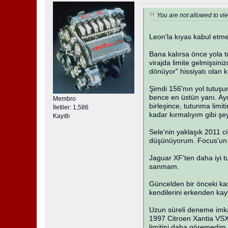
You are not allowed to vie
Leon'la kıyas kabul etm
Bana kalırsa önce yola t
virajda limite gelmişsini
dönüyor" hissiyatı olan k
Şimdi 156'nın yol tutuş
bence en üstün yanı. Ayrı
Membro
birleşince, tutunma lim
İletiler: 1,586
kadar kırmalıyım gibi ş
Kayıtlı
Sele'nin yaklaşık 2011 c
düşünüyorum. Focus'un ön
Jaguar XF'ten daha iyi t
sanmam.
Güncelden bir önceki kas
kendilerini erkenden ka
Uzun süreli deneme imkan
1997 Citroen Xantia VSX 
limitini daha göremedim.