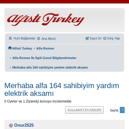
Hızlı Bağlantılar
Kayıt Ol
Giriş Yap
Ana Menü
‹
Alfisti Turkey
Alfa Romeo
‹
Alfa Romeo İle İlgili Genel Bilgilendirmeler
‹
Merhaba alfa 164 sahibiyim yardım elektrik aksamı
Merhaba alfa 164 sahibiyim yardım
elektrik aksamı
0 Üyeler ve 1 Ziyaretçi konuyu incelemekte.
1
KULLANICI EYLEMLERI
Sayfa
Onur2525