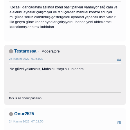
Kocaeli darıcadayım aslında konu basit parklar yanmıyor sağ cam ve
elektrikli aynalar çalışmıyor ve fan içerden manuel kontrol ediliyor
müşürde sorun olabilirmiş göstergeleri aynaları yapacak usta vardır
illa geçen güne kadar aynalar çalışıyordu bende yeni aldım aracı
kurcalamışlar biraz kabloları
Testarossa
Moderatore
24 Kasım 2022, 01:54:39
#4
Ne güzel yakınsınız, Muhsin ustayı bulun derim.
this is all about passion
Onur2525
24 Kasım 2022, 07:52:50
#5