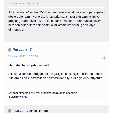
22 Kasım 2022, 08:53:05
Arkadaşalar 94 model 250 k kilometrede araç aldım aracın park ışıkları
göstergeler yanmıyor elektrikli aynalar çalışmıyor sağ cam açılmıyor
araç geç marş alıyor bu aracın elektrik aksamını toparlayacak ustayı
nereden bulabilirim eski sahibi alfar otomotive sormuş eski diye
girmemişler
Pervasiz_7
23 Kasım 2022, 10:55:15
#1
Merhaba, hangi şehirdesiniz?
Alfa servisleri ile görüşüp onların çalıştığı elektrikçileri öğrenin bence.
Alfalara aşina elektrikçilerin bakması daha iyi olur diye düşünüyorum.
Seyahat etmenin keyfi, varış noktasından daha önemlidir.
-Soichiro Honda
murat
Amministratore