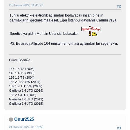
23 Kasım 2022, 11:41:23
#2
164 'ü elektrik-elektronik açısından toplayacak insan bir elin
parmaklarını geçmez maalesef. Eğer İstanbul'daysanız Carium veya
Sportivo'ya gidin Muhsin Usta sizi bulacaktır
PS: Bu arada Alfist'de 164 müşterileri olması açısından bir seçenektir.
Cuore Sportivo...
147 1.6 TS (2005)
145 1.4 TS (1998)
156 1.6 TS (2004)
156 2.0 SS SW (2004)
159 1.9 JTD SW (2009)
Giuilietta 1.6 JTD (2014)
166 2.4 JTD (2003)
Giuilietta 1.6 JTD (2012)
Giuilietta 1.6 JTD (2015)
Onur2525
24 Kasım 2022, 01:29:59
#3