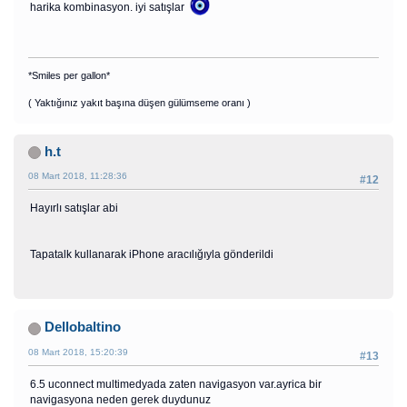
harika kombinasyon. iyi satışlar
*Smiles per gallon*
( Yaktığınız yakıt başına düşen gülümseme oranı )
h.t
08 Mart 2018, 11:28:36
#12
Hayırlı satışlar abi
Tapatalk kullanarak iPhone aracılığıyla gönderildi
Dellobaltino
08 Mart 2018, 15:20:39
#13
6.5 uconnect multimedyada zaten navigasyon var.ayrica bir
navigasyona neden gerek duydunuz