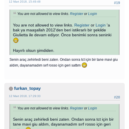
12 Mart 2018, 15:49:48
#19
You are not allowed to view links.
Register
or
Login
You are not allowed to view links.
Register
or
Login
'a
bak ya maaşallah 2012'den beri istikrarlı bir şekilde
Giulietta ile devam ediyor. Önce benimki sonra seninki
Hayırlı olsun şimdiden.
Senin araç zehirledi beni zaten. Ondan sonra tct için bir tane mavi giu
aldım, dayanamadım sırf rosso için geri sattım
furkan_topay
12 Mart 2018, 17:29:33
#20
You are not allowed to view links.
Register
or
Login
Senin araç zehirledi beni zaten. Ondan sonra tct için bir
tane mavi giu aldım, dayanamadım sırf rosso için geri