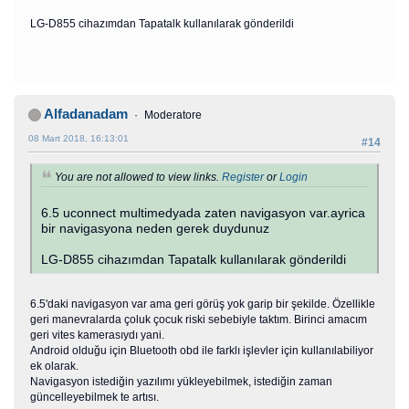
LG-D855 cihazımdan Tapatalk kullanılarak gönderildi
Alfadanadam
Moderatore
08 Mart 2018, 16:13:01
#14
You are not allowed to view links.
Register
or
Login
6.5 uconnect multimedyada zaten navigasyon var.ayrica
bir navigasyona neden gerek duydunuz
LG-D855 cihazımdan Tapatalk kullanılarak gönderildi
6.5'daki navigasyon var ama geri görüş yok garip bir şekilde. Özellikle
geri manevralarda çoluk çocuk riski sebebiyle taktım. Birinci amacım
geri vites kamerasıydı yani.
Android olduğu için Bluetooth obd ile farklı işlevler için kullanılabiliyor
ek olarak.
Navigasyon istediğin yazılımı yükleyebilmek, istediğin zaman
güncelleyebilmek te artısı.