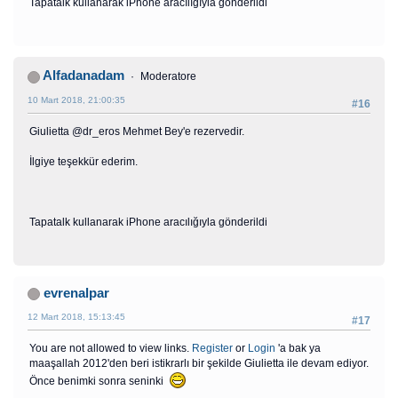
Tapatalk kullanarak iPhone aracılığıyla gönderildi
Alfadanadam
Moderatore
10 Mart 2018, 21:00:35
#16
Giulietta @dr_eros Mehmet Bey'e rezervedir.
İlgiye teşekkür ederim.
Tapatalk kullanarak iPhone aracılığıyla gönderildi
evrenalpar
12 Mart 2018, 15:13:45
#17
You are not allowed to view links.
Register
or
Login
'a bak ya
maaşallah 2012'den beri istikrarlı bir şekilde Giulietta ile devam ediyor.
Önce benimki sonra seninki