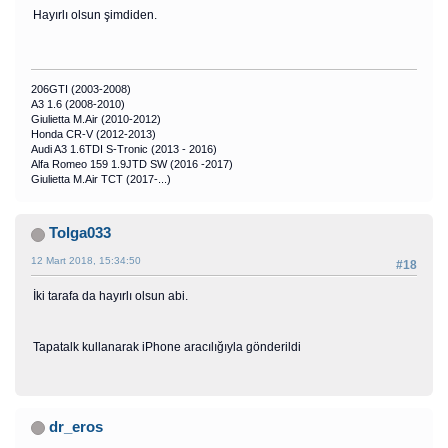
Hayırlı olsun şimdiden.
206GTI (2003-2008)
A3 1.6 (2008-2010)
Giulietta M.Air (2010-2012)
Honda CR-V (2012-2013)
Audi A3 1.6TDI S-Tronic (2013 - 2016)
Alfa Romeo 159 1.9JTD SW (2016 -2017)
Giulietta M.Air TCT (2017-...)
Tolga033
12 Mart 2018, 15:34:50
#18
İki tarafa da hayırlı olsun abi.
Tapatalk kullanarak iPhone aracılığıyla gönderildi
dr_eros