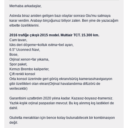
Merhaba arkadaşlar,
Aslında biraz aniden gelişen bazı olaylar sonrası Giu'mu satmaya
karar verdim. Arabayı birçoğunuz biliyor zaten. Ben yine de yazacağım
elbette özelliklerini.
2016 trafiğe çıkışlı 2015 model. Multiair TCT. 15.300 km.
Cam tavan,
lüks deri döşeme+koltuk ısıtma+bel ayarı,
6.5" Uconnect Navi,
Bose,
Orjinal xenon+far yıkama,
Spor paket,
Kırmızı Brembo kaliperler,
Çift renkli konsol
Orta konsol üzerinde geri görüş ekranı/sürüş kamerası/navigasyon
gibi özellikleri olan ekran(Orjinal havalandırma difüzörü de
verilecektir)
Garantisini uzattırdım 2020 yılına kadar. Kazasız-boyasız-tramersiz.
Yazlık-kışlık orjinal paspasları mevcut. Bu kış alınmış kış lastikleri de
dahil.
Giulietta meraklıları için bence kolay bulunabilecek bir kombinasyon
değil.