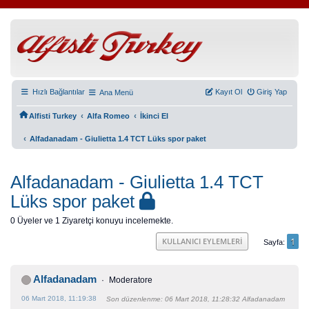
Hızlı Bağlantılar
Kayıt Ol
Giriş Yap
Ana Menü
‹
‹
Alfisti Turkey
Alfa Romeo
İkinci El
‹
Alfadanadam - Giulietta 1.4 TCT Lüks spor paket
Alfadanadam - Giulietta 1.4 TCT
Lüks spor paket
0 Üyeler ve 1 Ziyaretçi konuyu incelemekte.
1
KULLANICI EYLEMLERI
Sayfa
Alfadanadam
Moderatore
06 Mart 2018, 11:19:38
Son düzenlenme
: 06 Mart 2018, 11:28:32 Alfadanadam