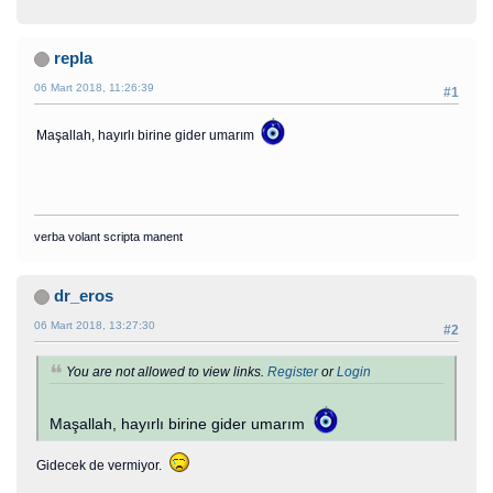
repla
06 Mart 2018, 11:26:39
#1
Maşallah, hayırlı birine gider umarım
verba volant scripta manent
dr_eros
06 Mart 2018, 13:27:30
#2
You are not allowed to view links.
Register
or
Login
Maşallah, hayırlı birine gider umarım
Gidecek de vermiyor.