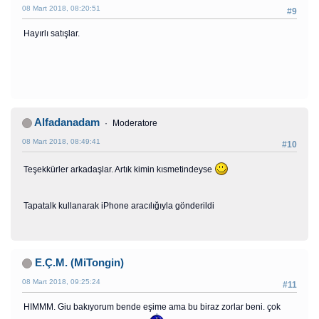
08 Mart 2018, 08:20:51
#9
Hayırlı satışlar.
Alfadanadam
Moderatore
08 Mart 2018, 08:49:41
#10
Teşekkürler arkadaşlar. Artık kimin kısmetindeyse
Tapatalk kullanarak iPhone aracılığıyla gönderildi
E.Ç.M. (MiTongin)
08 Mart 2018, 09:25:24
#11
HIMMM. Giu bakıyorum bende eşime ama bu biraz zorlar beni. çok