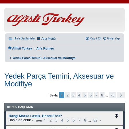
Hızlı Bağlantılar
Kayıt Ol
Giriş Yap
Ana Menü
‹
Alfisti Turkey
Alfa Romeo
‹
Yedek Parça Temini, Aksesuar ve Modifiye
Yedek Parça Temini, Aksesuar ve
Modifiye
1
2
3
4
5
6
7
8
73
...
Sayfa
KONU
/
BAŞLATAN
Hangi Marka Lastik, Hangi Ebat?
1
2
3
4
5
6
7
8
82
Başlatan cenk
...
Sayfa