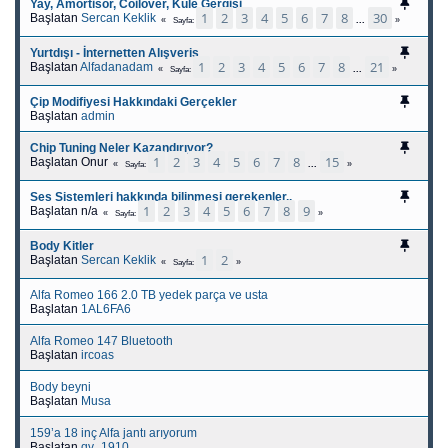
Yay, Amortisör, Coilover, Kule Gergisi
1
2
3
4
5
6
7
8
30
Başlatan
Sercan Keklik
...
Sayfa
Yurtdışı - İnternetten Alışveriş
1
2
3
4
5
6
7
8
21
Başlatan
Alfadanadam
...
Sayfa
Çip Modifiyesi Hakkındaki Gerçekler
Başlatan
admin
Chip Tuning Neler Kazandırıyor?
1
2
3
4
5
6
7
8
15
Başlatan Onur
...
Sayfa
Ses Sistemleri hakkında bilinmesi gerekenler..
1
2
3
4
5
6
7
8
9
Başlatan n/a
Sayfa
Body Kitler
1
2
Başlatan
Sercan Keklik
Sayfa
Alfa Romeo 166 2.0 TB yedek parça ve usta
Başlatan
1AL6FA6
Alfa Romeo 147 Bluetooth
Başlatan
ircoas
Body beyni
Başlatan
Musa
159’a 18 inç Alfa jantı arıyorum
Başlatan
qv_1910