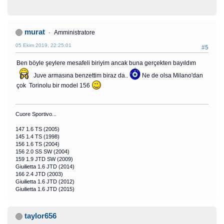
murat
Amministratore
05 Ekim 2019, 22:25:01
#5
Ben böyle şeylere mesafeli biriyim ancak buna gerçekten bayıldım
Juve armasına benzettim biraz da..
Ne de olsa Milano'dan
çok Torinolu bir model 156
Cuore Sportivo...
147 1.6 TS (2005)
145 1.4 TS (1998)
156 1.6 TS (2004)
156 2.0 SS SW (2004)
159 1.9 JTD SW (2009)
Giuilietta 1.6 JTD (2014)
166 2.4 JTD (2003)
Giuilietta 1.6 JTD (2012)
Giuilietta 1.6 JTD (2015)
taylor656