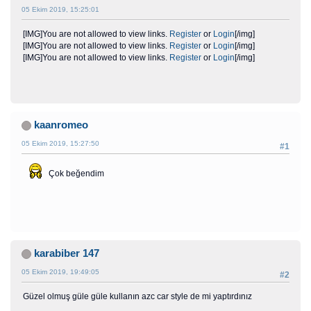
05 Ekim 2019, 15:25:01
[IMG]You are not allowed to view links.
Register
or
Login
[/img]
[IMG]You are not allowed to view links.
Register
or
Login
[/img]
[IMG]You are not allowed to view links.
Register
or
Login
[/img]
kaanromeo
05 Ekim 2019, 15:27:50
#1
Çok beğendim
karabiber 147
05 Ekim 2019, 19:49:05
#2
Güzel olmuş güle güle kullanın azc car style de mi yaptırdınız