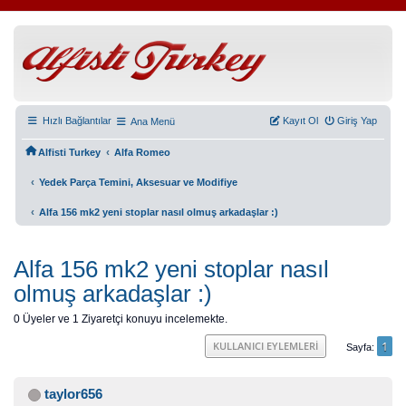
Hızlı Bağlantılar
Kayıt Ol
Giriş Yap
Ana Menü
‹
Alfisti Turkey
Alfa Romeo
‹
Yedek Parça Temini, Aksesuar ve Modifiye
‹
Alfa 156 mk2 yeni stoplar nasıl olmuş arkadaşlar :)
Alfa 156 mk2 yeni stoplar nasıl
olmuş arkadaşlar :)
0 Üyeler ve 1 Ziyaretçi konuyu incelemekte.
1
KULLANICI EYLEMLERI
Sayfa
taylor656