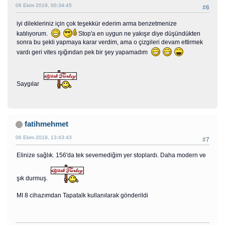
06 Ekim 2019, 00:34:45
#6
iyi dilekleriniz için çok teşekkür ederim arma benzetmenize
katılıyorum.
Stop'a en uygun ne yakışır diye düşündükten
sonra bu şekli yapmaya karar verdim, ama o çizgileri devam ettirmek
vardı geri vites ışığından pek bir şey yapamadım
Saygılar
fatihmehmet
06 Ekim 2019, 13:43:43
#7
Elinize sağlık. 156'da tek sevemediğim yer stoplardı. Daha modern ve
şık durmuş.
MI 8 cihazımdan Tapatalk kullanılarak gönderildi