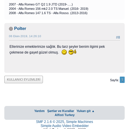
2007 - Alfa Romeo GT Q2 1.9 JTD (2019-.....)
2004 - Alfa Romeo 156 mk2 2.0 TS Manuel. (2016- 2019)
2008 - Alfa Romeo 147 1.6 TS - Alfa Rosso. (2013-2016)
Polter
06 Ekim 2019, 14:26:10
#8
Ellerinize emeklerinize sağlık. Bu tarz şeyler benim ilgimi pek
çekmese de gayet güzel olmuş.
1
KULLANICI EYLEMLERI
Sayfa
Yardım
|
Şartlar ve Kurallar
|
Yukarı git ▲
Alfisti Turkey
SMF 2.1.6 © 2025
,
Simple Machines
Simple Audio Video Embedder