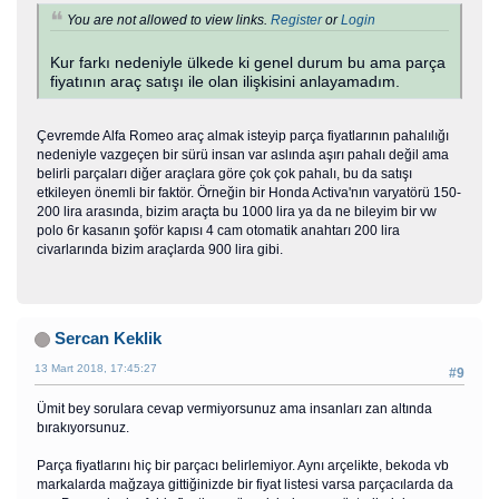
You are not allowed to view links.
Register
or
Login
Kur farkı nedeniyle ülkede ki genel durum bu ama parça
fiyatının araç satışı ile olan ilişkisini anlayamadım.
Çevremde Alfa Romeo araç almak isteyip parça fiyatlarının pahalılığı
nedeniyle vazgeçen bir sürü insan var aslında aşırı pahalı değil ama
belirli parçaları diğer araçlara göre çok çok pahalı, bu da satışı
etkileyen önemli bir faktör. Örneğin bir Honda Activa'nın varyatörü 150-
200 lira arasında, bizim araçta bu 1000 lira ya da ne bileyim bir vw
polo 6r kasanın şoför kapısı 4 cam otomatik anahtarı 200 lira
civarlarında bizim araçlarda 900 lira gibi.
Sercan Keklik
13 Mart 2018, 17:45:27
#9
Ümit bey sorulara cevap vermiyorsunuz ama insanları zan altında
bırakıyorsunuz.
Parça fiyatlarını hiç bir parçacı belirlemiyor. Aynı arçelikte, bekoda vb
markalarda mağzaya gittiğinizde bir fiyat listesi varsa parçacılarda da