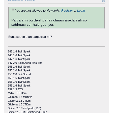
#6
You are not allowed to view links.
Register
or
Login
Parçaların bu denli pahalı olması araçları alınıp
satılması zor hale getiriyor.
Buna sebep olan parçacılar mı?
145 1.4 TwinSpark
145 1.6 TwinSpark
147 1.6 TwinSpark
147 2.0 SeleSpeed Blackline
156 1.6 TwinSpark
156 2.0 TwinSpark
156 2.0 SeleSpeed
156 1.6 TwinSpark
156 1.6 TwinSpark
156 1.6 TwinSpark
159 1.9 JTS
MiTo 1.6 JTDm
Giulietta 1.4 MultiAir
Giulietta 1.6 JTDm
Giulietta 1.6 JTDm
Spider 2.0 TwinSpark (916)
Spider 2.2 JTS SeleSpeed (939)