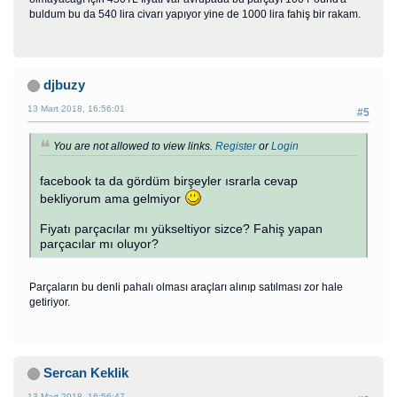
buldum bu da 540 lira civarı yapıyor yine de 1000 lira fahiş bir rakam.
djbuzy
13 Mart 2018, 16:56:01
#5
You are not allowed to view links.
Register
or
Login
facebook ta da gördüm birşeyler ısrarla cevap
bekliyorum ama gelmiyor
Fiyatı parçacılar mı yükseltiyor sizce? Fahiş yapan
parçacılar mı oluyor?
Parçaların bu denli pahalı olması araçları alınıp satılması zor hale
getiriyor.
Sercan Keklik
13 Mart 2018, 16:56:47