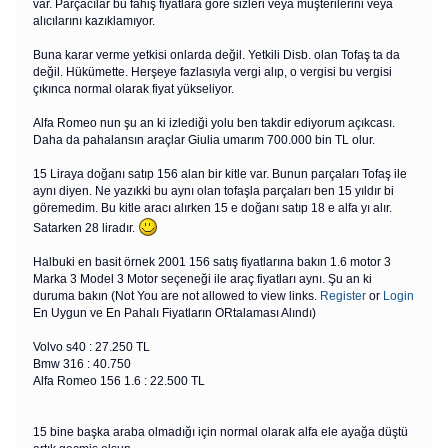
var. Parçacılar bu fahiş fiyatlara göre sizleri veya müşterilerini veya
alıcılarını kazıklamıyor.
Buna karar verme yetkisi onlarda değil. Yetkili Disb. olan Tofaş ta da
değil. Hükümette. Herşeye fazlasıyla vergi alıp, o vergisi bu vergisi
çıkınca normal olarak fiyat yükseliyor.
Alfa Romeo nun şu an ki izlediği yolu ben takdir ediyorum açıkcası.
Daha da pahalansın araçlar Giulia umarım 700.000 bin TL olur.
15 Liraya doğanı satıp 156 alan bir kitle var. Bunun parçaları Tofaş ile
aynı diyen. Ne yazıkki bu aynı olan tofaşla parçaları ben 15 yıldır bi
göremedim. Bu kitle aracı alırken 15 e doğanı satıp 18 e alfa yı alır.
Satarken 28 liradır.
Halbuki en basit örnek 2001 156 satış fiyatlarına bakın 1.6 motor 3
Marka 3 Model 3 Motor seçeneği ile araç fiyatları aynı. Şu an ki
duruma bakın (Not You are not allowed to view links.
Register
or
Login
En Uygun ve En Pahalı Fiyatların ORtalaması Alındı)
Volvo s40 : 27.250 TL
Bmw 316 : 40.750
Alfa Romeo 156 1.6 : 22.500 TL
15 bine başka araba olmadığı için normal olarak alfa ele ayağa düştü