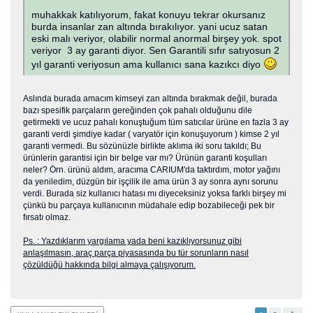
muhakkak katılıyorum, fakat konuyu tekrar okursanız
burda insanlar zan altında bırakılıyor. yani ucuz satan
eski malı veriyor, olabilir normal anormal birşey yok. spot
veriyor 3 ay garanti diyor. Sen Garantili sıfır satıyosun 2
yıl garanti veriyosun ama kullanıcı sana kazıkcı diyo
Aslında burada amacım kimseyi zan altında bırakmak değil, burada
bazı spesifik parçaların gereğinden çok pahalı olduğunu dile
getirmekti ve ucuz pahalı konuştuğum tüm satıcılar ürüne en fazla 3 ay
garanti verdi şimdiye kadar ( varyatör için konuşuyorum ) kimse 2 yıl
garanti vermedi. Bu sözünüzle birlikte aklıma iki soru takıldı; Bu
ürünlerin garantisi için bir belge var mı? Ürünün garanti koşulları
neler? Örn. ürünü aldım, aracıma CARIUM'da taktırdım, motor yağını
da yeniledim, düzgün bir işçilik ile ama ürün 3 ay sonra aynı sorunu
verdi. Burada siz kullanıcı hatası mı diyeceksiniz yoksa farklı birşey mi
çünkü bu parçaya kullanıcının müdahale edip bozabileceği pek bir
fırsatı olmaz.
Ps. : Yazdıklarım yargılama yada beni kazıklıyorsunuz gibi
anlaşılmasın, araç parça piyasasında bu tür sorunların nasıl
çözüldüğü hakkında bilgi almaya çalışıyorum.