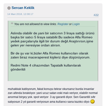
Sercan Keklik
14 Mart 2018, 12:08:17
#22
You are not allowed to view links.
Register
or
Login
Aslında olabilir de.yani bir satıcının 3 liraya sattığı ürünü
başka bir satıcı 5 liraya satabilir.Bu sadece Alfa Romeo
yedek parçalarıyla ilgili bir durum değil.Araştırırsın,işine
gelen yer neresiyse ordan alırsın.
Bir de şu var ki,bizler Alfa Romeo kullanıcıları olarak
zaten biraz maceraperest kişileriz diye düşünüyorum.
Redmi Note 4 cihazımdan Tapatalk kullanılarak
gönderildi
muhakkak katılıyorum, fakat konuyu tekrar okursanız burda insanlar
zan altında bırakılıyor. yani ucuz satan eski malı veriyor, olabilir normal
anormal birşey yok. spot veriyor 3 ay garanti diyor. Sen Garantili sıfır
satıyosun 2 yıl garanti veriyosun ama kullanıcı sana kazıkcı diyo