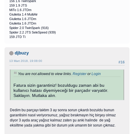
156 1.6 TwinSpark
159 1.9 JTS
MiTo 1.6 JTDm
Giulietta 1.4 MultiAir
Giulietta 1.6 JTDm
Giulietta 1.6 JTDm
Spider 2.0 TwinSpark (916)
Spider 2.2 JTS SeleSpeed (939)
159 JTD Ti
djbuzy
13 Mart 2018, 19:08:00
#16
You are not allowed to view links.
Register
or
Login
Fatura sizin garantiniz! bozuldugu zaman abi bu
kullanıcı hatası diyemiyeceği bir parçadır varyatör.
Saklayın. Mutlaka alın.
Dedim bu parçayı taktım 3 ay sonra sorun çıkardı bozuldu bunun
garantisini nasıl veriyorsunuz, yağsız bırakmayın hiç birşey olmaz
diyor 3 ayda araç yağsız kalmaz zaten şu anki halinde de yağ
eksiltme yada yakma gibi bir durum yok umarım bir sorun çıkmaz.