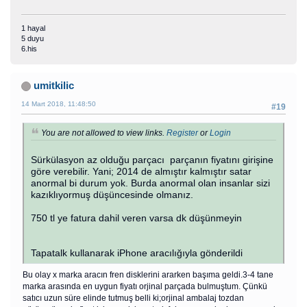
1 hayal
5 duyu
6.his
umitkilic
14 Mart 2018, 11:48:50
#19
You are not allowed to view links.
Register
or
Login
Sürkülasyon az olduğu parçacı parçanın fiyatını girişine
göre verebilir. Yani; 2014 de almıştır kalmıştır satar
anormal bi durum yok. Burda anormal olan insanlar sizi
kazıklıyormuş düşüncesinde olmanız.
750 tl ye fatura dahil veren varsa dk düşünmeyin
Tapatalk kullanarak iPhone aracılığıyla gönderildi
Bu olay x marka aracın fren disklerini ararken başıma geldi.3-4 tane
marka arasında en uygun fiyatı orjinal parçada bulmuştum. Çünkü
satıcı uzun süre elinde tutmuş belli ki;orjinal ambalaj tozdan