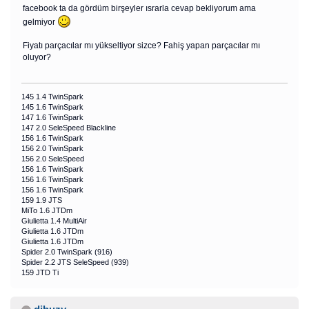
facebook ta da gördüm birşeyler ısrarla cevap bekliyorum ama
gelmiyor
Fiyatı parçacılar mı yükseltiyor sizce? Fahiş yapan parçacılar mı
oluyor?
145 1.4 TwinSpark
145 1.6 TwinSpark
147 1.6 TwinSpark
147 2.0 SeleSpeed Blackline
156 1.6 TwinSpark
156 2.0 TwinSpark
156 2.0 SeleSpeed
156 1.6 TwinSpark
156 1.6 TwinSpark
156 1.6 TwinSpark
159 1.9 JTS
MiTo 1.6 JTDm
Giulietta 1.4 MultiAir
Giulietta 1.6 JTDm
Giulietta 1.6 JTDm
Spider 2.0 TwinSpark (916)
Spider 2.2 JTS SeleSpeed (939)
159 JTD Ti