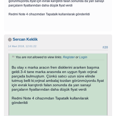
görünmüyordu.fiyat için evrak karıştırdı falan.sonunda da yan sanayi
parçaların fiyatlarından daha düşük fiyat verdi
Redmi Note 4 cihazımdan Tapatalk kullanılarak gönderildi
Sercan Keklik
14 Mart 2018, 12:01:22
#20
You are not allowed to view links.
Register
or
Login
Bu olay x marka aracın fren disklerini ararken başıma
geldi.3-4 tane marka arasında en uygun fiyatı orjinal
parçada bulmuştum. Çünkü satıcı uzun süre elinde
tutmuş belli ki;orjinal ambalaj tozdan görünmüyordu.fiyat
için evrak karıştırdı falan.sonunda da yan sanayi
parçaların fiyatlarından daha düşük fiyat verdi
Redmi Note 4 cihazımdan Tapatalk kullanılarak
gönderildi