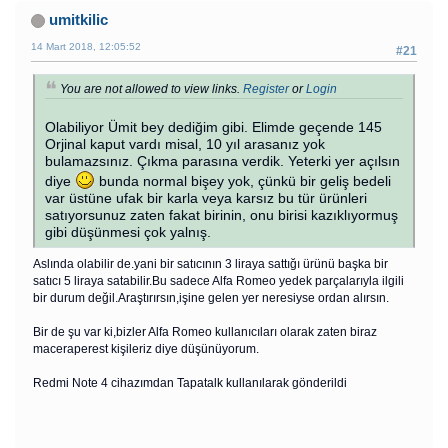
umitkilic
14 Mart 2018, 12:05:52
#21
You are not allowed to view links.
Register
or
Login
Olabiliyor Ümit bey dediğim gibi. Elimde geçende 145
Orjinal kaput vardı misal, 10 yıl arasanız yok
bulamazsınız. Çıkma parasına verdik. Yeterki yer açılsın
diye
bunda normal bişey yok, çünkü bir geliş bedeli
var üstüne ufak bir karla veya karsız bu tür ürünleri
satıyorsunuz zaten fakat birinin, onu birisi kazıklıyormuş
gibi düşünmesi çok yalnış.
Aslında olabilir de.yani bir satıcının 3 liraya sattığı ürünü başka bir
satıcı 5 liraya satabilir.Bu sadece Alfa Romeo yedek parçalarıyla ilgili
bir durum değil.Araştırırsın,işine gelen yer neresiyse ordan alırsın.
Bir de şu var ki,bizler Alfa Romeo kullanıcıları olarak zaten biraz
maceraperest kişileriz diye düşünüyorum.
Redmi Note 4 cihazımdan Tapatalk kullanılarak gönderildi