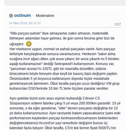
octinum
Moderatore
14 Mart 2018, 00:22:37
#17
"Alfa parçası pahalı" diye almayanlar zaten almasın, matematik
bilmeyen adamdan hayır gelmez, iki gün sonra foruma girer bizi de
uğraştırır.
Her markanın uygun, normal ve pahalı parçaları vardır. Aynı parçayı
birbiriyle karşılaştırarak sonuca varamazsınız. Herkesin "sakın alma
ocağına incir ağacı diker, çok arıza çıkarır, bir arıza çıkardı mı 5 binden
aşağı kurtaramazsın" dediği Selespeed'i kullanıyorum. Konusu var,
"şanzıman arızası"nı 100TL gibi bir masrafla düzelttim, üstüne
bineceksem böyle bineyim diye keyfi bir basınç tüpü değişimi yaptım.
Önümüzdeki 5 yıl boyunca kalibrasyon dışında hiçbir müdahale
gerekmeyecek tahminen. Öbür tarafta parçası ucuz dediğiniz VW grup
kullanıcıları DSG'lerinde 10 bin TL'lerle ölçülen paralar verdiler.
Aynı şekilde bizim evin aracı eşimin kullandığı Citroen C5.
Süspansiyon sistemi fabrika çıkışı 5 yıl veya 200.000km garantili. 10 yıl
sonunda, o da eğer gerekirse, "sifer" denen parçaları değiştirip bir 10
yıl daha kullanıyorsunuz. Aynı seviyede bakım yapacaksanız (yani eski
performansını kaybeden parçayı kırılmasını/bozulmasını beklemeden
değiştirecekseniz) Accord'un yay+amortisör değişimi bunun üç
katından fazla tutuyor. Öbür tarafta, C5'in tek farının fiyatı 5000TL'nin