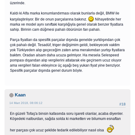
üzerinde.
Kaldı ki Alfa marka konumlandırması olarak bunlarla değil, BMW ile
karşılaştırılıyor. Bir de onun parçalarına bakınız.
Nihayetinde her
marka ve model aynı sınıftaki karşılığıyla genel olarak benzer fiyatlara
sahip. Birinin cam düğmesi pahalı öbürünün farı pahalı.
Parça fiyatları da spesifik parçalar dışında genelde yurtdışından çok
çok pahalı değil. Tesadüf, triger değişimim geldi, bekleyecek vaktim
yok Türkiyeden alıp geçeceğim zaten ama merakımdan yurtışı fiyatlara
baktım. Oradan alsam daha ucuza gelmiyor. Ha mesela Selespeed
pompası dışarıdan alıp vergilerini atlatarak ele geçirsem ucuz oluyor
ama vergileri falan ekleyince üç aşağı beş yukarı fiyat yine benziyor.
Spesifik parçalar dışında genel durum böyle.
Kaan
14 Mart 2018, 08:06:12
#18
En güzeli Tofaş'a binsin kafasında soru işareti olanlar, acaba diyenler.
Köşedeki nalburdan, sağda solda ki marketten ve bilumum esnaftan
her parçası çok ucuz şekilde tedarik edilebiliyor nasıl olsa