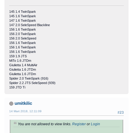
145 1.4 TwinSpark
145 1.6 TwinSpark
147 1.6 TwinSpark
147 2.0 SeleSpeed Blackline
156 1.6 TwinSpark
156 2.0 TwinSpark
156 2.0 SeleSpeed
156 1.6 TwinSpark
156 1.6 TwinSpark
156 1.6 TwinSpark
159 1.9 JTS
MiTo 1.6 JTDm
Giulietta 1.4 MultiAir
Giulietta 1.6 JTDm
Giulietta 1.6 JTDm
Spider 2.0 TwinSpark (916)
Spider 2.2 JTS SeleSpeed (939)
159 JTD Ti
umitkilic
14 Mart 2018, 12:11:09
#23
You are not allowed to view links.
Register
or
Login