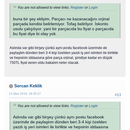
You are not allowed to view links.
Register
or
Login
buna bir şey ekliyim, Parçacı ne kazanacağını orjinal
parçada kendisi belirlemiyor. Tofaş belirliyor. İskonto
usulu çalışılıyor. yani bir parçacıda bu fiyat o parçacıda
bu fiyat diye bi olay yok.
Aslında var gibi birşey çünkü aynı postu facebook üzerinde de
paylaştım dünden beri 3-4 kişi özelden yazdı iş yeri isimleri ile birlikte
ve hepsinin iddaasına göre parça orjinal, şimdiye kadar en düşük
750TL fiyat veren oldu bakalım neler olacak.
Sercan Keklik
13 Mart 2018, 18:35:37
#13
You are not allowed to view links.
Register
or
Login
Aslında var gibi birşey çünkü aynı postu facebook
üzerinde de paylaştım dünden beri 3-4 kişi özelden
yazdı iş yeri isimleri ile birlikte ve hepsinin iddaasına