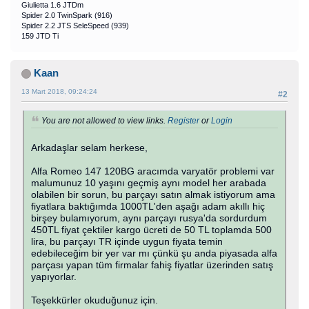
Giulietta 1.6 JTDm
Spider 2.0 TwinSpark (916)
Spider 2.2 JTS SeleSpeed (939)
159 JTD Ti
Kaan
13 Mart 2018, 09:24:24
#2
You are not allowed to view links.
Register
or
Login
Arkadaşlar selam herkese,
Alfa Romeo 147 120BG aracımda varyatör problemi var
malumunuz 10 yaşını geçmiş aynı model her arabada
olabilen bir sorun, bu parçayı satın almak istiyorum ama
fiyatlara baktığımda 1000TL'den aşağı adam akıllı hiç
birşey bulamıyorum, aynı parçayı rusya'da sordurdum
450TL fiyat çektiler kargo ücreti de 50 TL toplamda 500
lira, bu parçayı TR içinde uygun fiyata temin
edebileceğim bir yer var mı çünkü şu anda piyasada alfa
parçası yapan tüm firmalar fahiş fiyatlar üzerinden satış
yapıyorlar.
Teşekkürler okuduğunuz için.