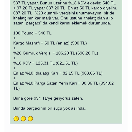
537 TL yapar. Bunun üzerine %18 KDV ekleyin; 540 TL
+ 97,20 TL yapar 637,20 TL. En az 50 TL kargo diyelim.
687,20 TL. %20 gümrük vergisini unutmayayım, bir de
ithalatçının kar marjı var. Onu üstüne ithalatçıdan alıp
satan "parçacı" da kendi karını eklemek durumunda.
100 Pound = 540 TL
+
Kargo Masrafı = 50 TL (en az) (590 TL)
+
%20 Gümrük Vergisi = 106,20 TL (696,20 TL)
+
%18 KDV = 125,31 TL (821,51 TL)
+
En az %10 İthalatçı Karı = 82,15 TL (903,66 TL)
+
En az %10 Parça Satan Yerin Karı = 90,36 TL (994,02
TL)
Buna göre 994 TL'ye geliyoruz zaten.
Bunda parçacının bir suçu yok aslında.