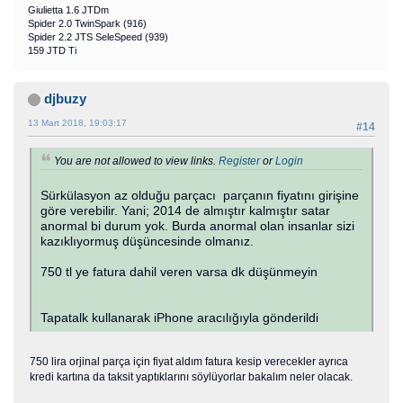
Giulietta 1.6 JTDm
Spider 2.0 TwinSpark (916)
Spider 2.2 JTS SeleSpeed (939)
159 JTD Ti
djbuzy
13 Mart 2018, 19:03:17
#14
You are not allowed to view links.
Register
or
Login
Sürkülasyon az olduğu parçacı parçanın fiyatını girişine
göre verebilir. Yani; 2014 de almıştır kalmıştır satar
anormal bi durum yok. Burda anormal olan insanlar sizi
kazıklıyormuş düşüncesinde olmanız.
750 tl ye fatura dahil veren varsa dk düşünmeyin
Tapatalk kullanarak iPhone aracılığıyla gönderildi
750 lira orjinal parça için fiyat aldım fatura kesip verecekler ayrıca
kredi kartına da taksit yaptıklarını söylüyorlar bakalım neler olacak.