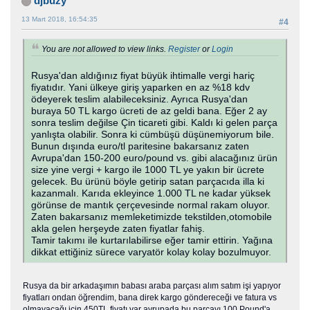
djbuzy
13 Mart 2018, 16:54:35
#4
You are not allowed to view links.
Register
or
Login
Rusya'dan aldığınız fiyat büyük ihtimalle vergi hariç
fiyatıdır. Yani ülkeye giriş yaparken en az %18 kdv
ödeyerek teslim alabileceksiniz. Ayrıca Rusya'dan
buraya 50 TL kargo ücreti de az geldi bana. Eğer 2 ay
sonra teslim değilse Çin ticareti gibi. Kaldı ki gelen parça
yanlışta olabilir. Sonra ki cümbüşü düşünemiyorum bile.
Bunun dışında euro/tl paritesine bakarsanız zaten
Avrupa'dan 150-200 euro/pound vs. gibi alacağınız ürün
size yine vergi + kargo ile 1000 TL ye yakın bir ücrete
gelecek. Bu ürünü böyle getirip satan parçacıda illa ki
kazanmalı. Karıda ekleyince 1.000 TL ne kadar yüksek
görünse de mantık çerçevesinde normal rakam oluyor.
Zaten bakarsanız memleketimizde tekstilden,otomobile
akla gelen herşeyde zaten fiyatlar fahiş.
Tamir takımı ile kurtarılabilirse eğer tamir ettirin. Yağına
dikkat ettiğiniz sürece varyatör kolay kolay bozulmuyor.
Rusya da bir arkadaşımın babası araba parçası alım satım işi yapıyor
fiyatları ondan öğrendim, bana direk kargo göndereceği ve fatura vs
olmayacağı için 450TL fiyatı var avrupada bu parçayı 100 Pound'a