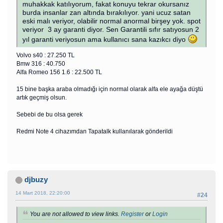
muhakkak katılıyorum, fakat konuyu tekrar okursanız
burda insanlar zan altında bırakılıyor. yani ucuz satan
eski malı veriyor, olabilir normal anormal birşey yok. spot
veriyor 3 ay garanti diyor. Sen Garantili sıfır satıyosun 2
yıl garanti veriyosun ama kullanıcı sana kazıkcı diyo
Volvo s40 : 27.250 TL
Bmw 316 : 40.750
Alfa Romeo 156 1.6 : 22.500 TL
15 bine başka araba olmadığı için normal olarak alfa ele ayağa düştü
artık geçmiş olsun.
Sebebi de bu olsa gerek
Redmi Note 4 cihazımdan Tapatalk kullanılarak gönderildi
djbuzy
14 Mart 2018, 22:20:00
#24
You are not allowed to view links.
Register
or
Login