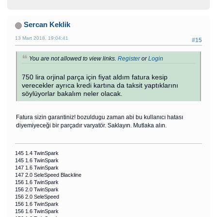
Sercan Keklik
13 Mart 2018, 19:04:41
#15
You are not allowed to view links.
Register
or
Login
750 lira orjinal parça için fiyat aldım fatura kesip
verecekler ayrıca kredi kartına da taksit yaptıklarını
söylüyorlar bakalım neler olacak.
Fatura sizin garantiniz! bozuldugu zaman abi bu kullanıcı hatası
diyemiyeceği bir parçadır varyatör. Saklayın. Mutlaka alın.
145 1.4 TwinSpark
145 1.6 TwinSpark
147 1.6 TwinSpark
147 2.0 SeleSpeed Blackline
156 1.6 TwinSpark
156 2.0 TwinSpark
156 2.0 SeleSpeed
156 1.6 TwinSpark
156 1.6 TwinSpark