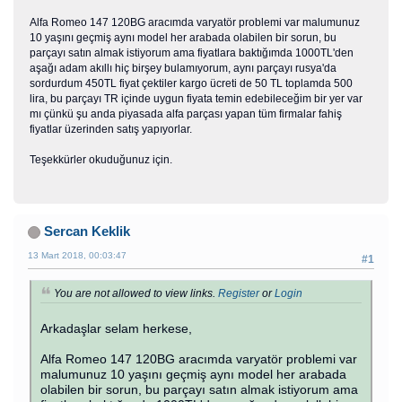
Alfa Romeo 147 120BG aracımda varyatör problemi var malumunuz
10 yaşını geçmiş aynı model her arabada olabilen bir sorun, bu
parçayı satın almak istiyorum ama fiyatlara baktığımda 1000TL'den
aşağı adam akıllı hiç birşey bulamıyorum, aynı parçayı rusya'da
sordurdum 450TL fiyat çektiler kargo ücreti de 50 TL toplamda 500
lira, bu parçayı TR içinde uygun fiyata temin edebileceğim bir yer var
mı çünkü şu anda piyasada alfa parçası yapan tüm firmalar fahiş
fiyatlar üzerinden satış yapıyorlar.
Teşekkürler okuduğunuz için.
Sercan Keklik
13 Mart 2018, 00:03:47
#1
You are not allowed to view links.
Register
or
Login
Arkadaşlar selam herkese,
Alfa Romeo 147 120BG aracımda varyatör problemi var
malumunuz 10 yaşını geçmiş aynı model her arabada
olabilen bir sorun, bu parçayı satın almak istiyorum ama