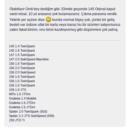
Olabiliyor Ümit bey dediğim gibi. Elimde geçende 145 Orjinal kaput
vardı misal, 10 yıl arasanız yok bulamazsınız. Çıkma parasına verdik.
Yeterki yer açılsın diye
bunda normal bişey yok, çünkü bir geliş
bedeli var üstüne ufak bir karla veya karsız bu tür ürünleri satıyorsunuz
zaten fakat birinin, onu birisi kazıklıyormuş gibi düşünmesi çok yalnış.
145 1.4 TwinSpark
145 1.6 TwinSpark
147 1.6 TwinSpark
147 2.0 SeleSpeed Blackline
156 1.6 TwinSpark
156 2.0 TwinSpark
156 2.0 SeleSpeed
156 1.6 TwinSpark
156 1.6 TwinSpark
156 1.6 TwinSpark
159 1.9 JTS
MiTo 1.6 JTDm
Giulietta 1.4 MultiAir
Giulietta 1.6 JTDm
Giulietta 1.6 JTDm
Spider 2.0 TwinSpark (916)
Spider 2.2 JTS SeleSpeed (939)
159 JTD Ti