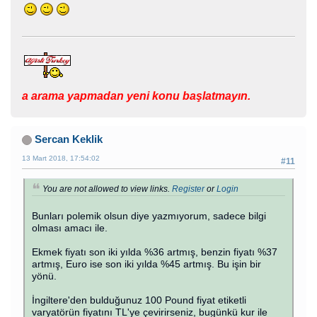
ama yapmadan yeni konu başlatmayın.
Sercan Keklik
13 Mart 2018, 17:54:02
#11
You are not allowed to view links.
Register
or
Login
Bunları polemik olsun diye yazmıyorum, sadece bilgi
olması amacı ile.
Ekmek fiyatı son iki yılda %36 artmış, benzin fiyatı %37
artmış, Euro ise son iki yılda %45 artmış. Bu işin bir
yönü.
İngiltere'den bulduğunuz 100 Pound fiyat etiketli
varyatörün fiyatını TL'ye çevirirseniz, bugünkü kur ile