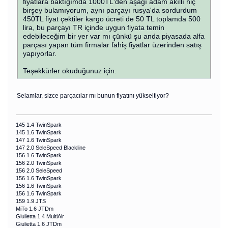
fiyatlara baktığımda 1000TL'den aşağı adam akıllı hiç
birşey bulamıyorum, aynı parçayı rusya'da sordurdum
450TL fiyat çektiler kargo ücreti de 50 TL toplamda 500
lira, bu parçayı TR içinde uygun fiyata temin
edebileceğim bir yer var mı çünkü şu anda piyasada alfa
parçası yapan tüm firmalar fahiş fiyatlar üzerinden satış
yapıyorlar.
Teşekkürler okuduğunuz için.
Selamlar, sizce parçacılar mı bunun fiyatını yükseltiyor?
145 1.4 TwinSpark
145 1.6 TwinSpark
147 1.6 TwinSpark
147 2.0 SeleSpeed Blackline
156 1.6 TwinSpark
156 2.0 TwinSpark
156 2.0 SeleSpeed
156 1.6 TwinSpark
156 1.6 TwinSpark
156 1.6 TwinSpark
159 1.9 JTS
MiTo 1.6 JTDm
Giulietta 1.4 MultiAir
Giulietta 1.6 JTDm