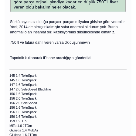
göre parça orjinal, şimdiye kadar en düşük 750TL fiyat
veren oldu bakalım neler olacak.
Sürkülasyon az olduğu parçacı parçanın fiyatını girişine göre verebilir.
Yani; 2014 de almıştır kalmıştır satar anormal bi durum yok. Burda
anormal olan insanlar sizi kazıklıyormuş düşüncesinde olmanız.
750 tl ye fatura dahil veren varsa dk düşünmeyin
Tapatalk kullanarak iPhone aracılığıyla gönderildi
145 1.4 TwinSpark
145 1.6 TwinSpark
147 1.6 TwinSpark
147 2.0 SeleSpeed Blackline
156 1.6 TwinSpark
156 2.0 TwinSpark
156 2.0 SeleSpeed
156 1.6 TwinSpark
156 1.6 TwinSpark
156 1.6 TwinSpark
159 1.9 JTS
MiTo 1.6 JTDm
Giulietta 1.4 MultiAir
Giulietta 1.6 JTDm