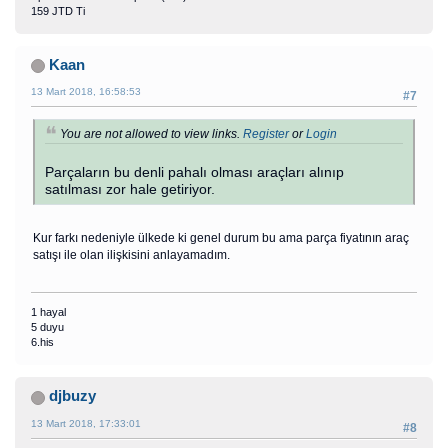
159 JTD Ti
Kaan
13 Mart 2018, 16:58:53
#7
You are not allowed to view links.
Register
or
Login
Parçaların bu denli pahalı olması araçları alınıp
satılması zor hale getiriyor.
Kur farkı nedeniyle ülkede ki genel durum bu ama parça fiyatının araç
satışı ile olan ilişkisini anlayamadım.
1 hayal
5 duyu
6.his
djbuzy
13 Mart 2018, 17:33:01
#8