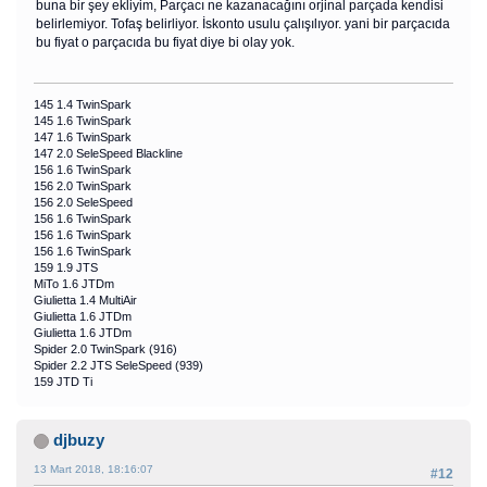
buna bir şey ekliyim, Parçacı ne kazanacağını orjinal parçada kendisi
belirlemiyor. Tofaş belirliyor. İskonto usulu çalışılıyor. yani bir parçacıda
bu fiyat o parçacıda bu fiyat diye bi olay yok.
145 1.4 TwinSpark
145 1.6 TwinSpark
147 1.6 TwinSpark
147 2.0 SeleSpeed Blackline
156 1.6 TwinSpark
156 2.0 TwinSpark
156 2.0 SeleSpeed
156 1.6 TwinSpark
156 1.6 TwinSpark
156 1.6 TwinSpark
159 1.9 JTS
MiTo 1.6 JTDm
Giulietta 1.4 MultiAir
Giulietta 1.6 JTDm
Giulietta 1.6 JTDm
Spider 2.0 TwinSpark (916)
Spider 2.2 JTS SeleSpeed (939)
159 JTD Ti
djbuzy
13 Mart 2018, 18:16:07
#12