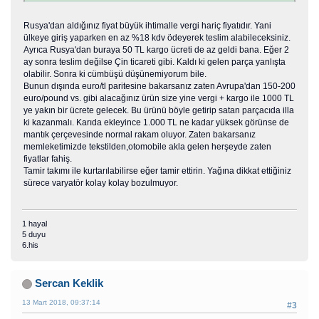
Rusya'dan aldığınız fiyat büyük ihtimalle vergi hariç fiyatıdır. Yani
ülkeye giriş yaparken en az %18 kdv ödeyerek teslim alabileceksiniz.
Ayrıca Rusya'dan buraya 50 TL kargo ücreti de az geldi bana. Eğer 2
ay sonra teslim değilse Çin ticareti gibi. Kaldı ki gelen parça yanlışta
olabilir. Sonra ki cümbüşü düşünemiyorum bile.
Bunun dışında euro/tl paritesine bakarsanız zaten Avrupa'dan 150-200
euro/pound vs. gibi alacağınız ürün size yine vergi + kargo ile 1000 TL
ye yakın bir ücrete gelecek. Bu ürünü böyle getirip satan parçacıda illa
ki kazanmalı. Karıda ekleyince 1.000 TL ne kadar yüksek görünse de
mantık çerçevesinde normal rakam oluyor. Zaten bakarsanız
memleketimizde tekstilden,otomobile akla gelen herşeyde zaten
fiyatlar fahiş.
Tamir takımı ile kurtarılabilirse eğer tamir ettirin. Yağına dikkat ettiğiniz
sürece varyatör kolay kolay bozulmuyor.
1 hayal
5 duyu
6.his
Sercan Keklik
13 Mart 2018, 09:37:14
#3