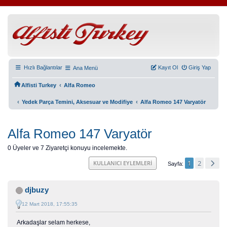
Hızlı Bağlantılar
Kayıt Ol
Giriş Yap
Ana Menü
‹
Alfisti Turkey
Alfa Romeo
‹
‹
Yedek Parça Temini, Aksesuar ve Modifiye
Alfa Romeo 147 Varyatör
Alfa Romeo 147 Varyatör
0 Üyeler ve 7 Ziyaretçi konuyu incelemekte.
1
2
KULLANICI EYLEMLERI
Sayfa
djbuzy
12 Mart 2018, 17:55:35
Arkadaşlar selam herkese,