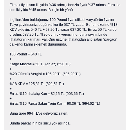
Ekmek fiyatı son iki yılda %36 artmış, benzin fiyatı %37 artmış, Euro ise
son iki yılda %45 artmış. Bu işin bir yönü.
İngiltere'den bulduğunuz 100 Pound fiyat etiketli varyatörün fiyatını
TL'ye çevirirseniz, bugünkü kur ile 537 TL yapar. Bunun üzerine %18
KDV ekleyin; 540 TL + 97,20 TL yapar 637,20 TL. En az 50 TL kargo
diyelim. 687,20 TL. %20 gümrük vergisini unutmayayım, bir de
ithalatçının kar marjı var. Onu üstüne ithalatçıdan alıp satan "parçacı"
da kendi karını eklemek durumunda.
100 Pound = 540 TL
+
Kargo Masrafı = 50 TL (en az) (590 TL)
+
%20 Gümrük Vergisi = 106,20 TL (696,20 TL)
+
%18 KDV = 125,31 TL (821,51 TL)
+
En az %10 İthalatçı Karı = 82,15 TL (903,66 TL)
+
En az %10 Parça Satan Yerin Karı = 90,36 TL (994,02 TL)
Buna göre 994 TL'ye geliyoruz zaten.
Bunda parçacının bir suçu yok aslında.