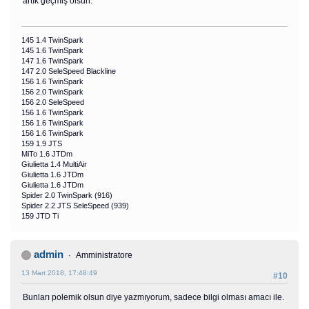
artık geçmiş olsun.
145 1.4 TwinSpark
145 1.6 TwinSpark
147 1.6 TwinSpark
147 2.0 SeleSpeed Blackline
156 1.6 TwinSpark
156 2.0 TwinSpark
156 2.0 SeleSpeed
156 1.6 TwinSpark
156 1.6 TwinSpark
156 1.6 TwinSpark
159 1.9 JTS
MiTo 1.6 JTDm
Giulietta 1.4 MultiAir
Giulietta 1.6 JTDm
Giulietta 1.6 JTDm
Spider 2.0 TwinSpark (916)
Spider 2.2 JTS SeleSpeed (939)
159 JTD Ti
admin
Amministratore
13 Mart 2018, 17:48:49
#10
Bunları polemik olsun diye yazmıyorum, sadece bilgi olması amacı ile.