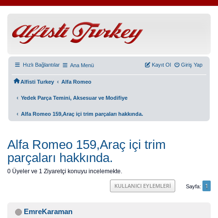
Hızlı Bağlantılar
Kayıt Ol
Giriş Yap
Ana Menü
‹
Alfisti Turkey
Alfa Romeo
‹
Yedek Parça Temini, Aksesuar ve Modifiye
‹
Alfa Romeo 159,Araç içi trim parçaları hakkında.
Alfa Romeo 159,Araç içi trim
parçaları hakkında.
0 Üyeler ve 1 Ziyaretçi konuyu incelemekte.
1
KULLANICI EYLEMLERI
Sayfa
EmreKaraman