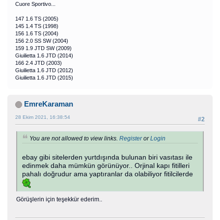
Cuore Sportivo...
147 1.6 TS (2005)
145 1.4 TS (1998)
156 1.6 TS (2004)
156 2.0 SS SW (2004)
159 1.9 JTD SW (2009)
Giuilietta 1.6 JTD (2014)
166 2.4 JTD (2003)
Giuilietta 1.6 JTD (2012)
Giuilietta 1.6 JTD (2015)
EmreKaraman
28 Ekim 2021, 16:38:54
#2
You are not allowed to view links.
Register
or
Login
ebay gibi sitelerden yurtdışında bulunan biri vasıtası ile
edinmek daha mümkün görünüyor.. Orjinal kapı fitilleri
pahalı doğrudur ama yaptıranlar da olabiliyor fitilcilerde
Görüşlerin için teşekkür ederim..