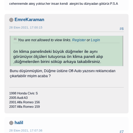
cehennemde ateş yoktur.her insan kendi ateşini bu dünyadan götürür.P.S.A
EmreKaraman
28 Ekim 2021, 17:00:15
#6
You are not allowed to view links.
Register
or
Login
ön klima panelindeki büyük düğmeler ile aynı
görünüyor.ölçüleri tutuyorsa ön klima paneli alıp
,düğmelerden birini söküp arkaya takabilirsiniz.
Bunu düşünmüştüm, Düğme üstüne Off-Auto yazısını reklamcıdan
çıkartabilir miyim acaba ?
1998 Honda Civic S
2005 Audi A3
2001 Alfa Romeo 156
2007 Alfa Romeo 159
halil
28 Ekim 2021, 17:07:36
#7