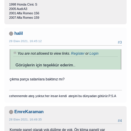
1998 Honda Civic S
2005 Audi A3
2001 Alfa Romeo 156
2007 Alfa Romeo 159
halil
28 Ekim 2021, 16:45:12
#3
You are not allowed to view links.
Register
or
Login
Görüşlerin için teşekkür ederim..
çıkma parça satanlara baktınız mı?
cehennemde ateş yoktur.her insan kendi ateşini bu dünyadan götürür.P.S.A
EmreKaraman
28 Ekim 2021, 16:49:35
#4
Komple panel olarak yok,düğme de yok. Ön klima paneli var