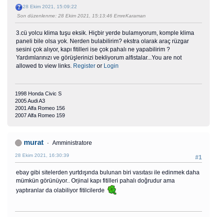
28 Ekim 2021, 15:09:22
Son düzenlenme
: 28 Ekim 2021, 15:13:46 EmreKaraman
3.cü yolcu klima tuşu eksik. Hiçbir yerde bulamıyorum, komple klima
paneli bile olsa yok. Nerden bulabilirim? ekstra olarak araç rüzgar
sesini çok alıyor, kapı fitilleri ise çok pahalı ne yapabilirim ?
Yardımlarınızı ve görüşlerinizi bekliyorum alfistalar...You are not
allowed to view links.
Register
or
Login
1998 Honda Civic S
2005 Audi A3
2001 Alfa Romeo 156
2007 Alfa Romeo 159
murat
Amministratore
28 Ekim 2021, 16:30:39
#1
ebay gibi sitelerden yurtdışında bulunan biri vasıtası ile edinmek daha
mümkün görünüyor.. Orjinal kapı fitilleri pahalı doğrudur ama
yaptıranlar da olabiliyor fitilcilerde