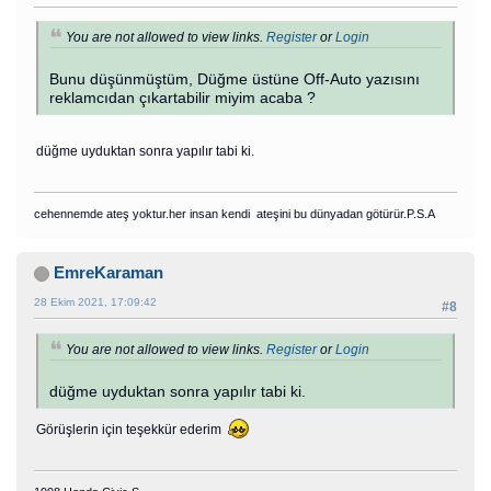
You are not allowed to view links.
Register
or
Login
Bunu düşünmüştüm, Düğme üstüne Off-Auto yazısını
reklamcıdan çıkartabilir miyim acaba ?
düğme uyduktan sonra yapılır tabi ki.
cehennemde ateş yoktur.her insan kendi ateşini bu dünyadan götürür.P.S.A
EmreKaraman
28 Ekim 2021, 17:09:42
#8
You are not allowed to view links.
Register
or
Login
düğme uyduktan sonra yapılır tabi ki.
Görüşlerin için teşekkür ederim