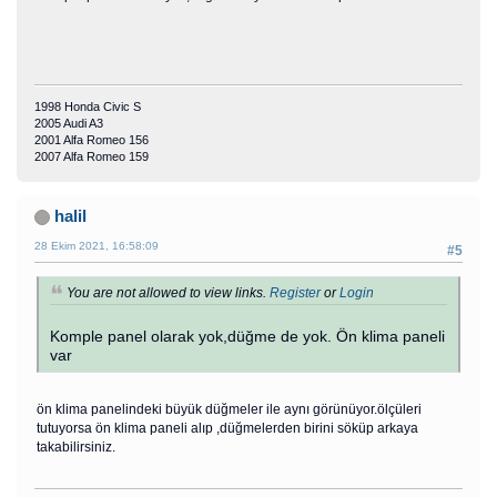
1998 Honda Civic S
2005 Audi A3
2001 Alfa Romeo 156
2007 Alfa Romeo 159
halil
28 Ekim 2021, 16:58:09
#5
You are not allowed to view links.
Register
or
Login
Komple panel olarak yok,düğme de yok. Ön klima paneli
var
ön klima panelindeki büyük düğmeler ile aynı görünüyor.ölçüleri
tutuyorsa ön klima paneli alıp ,düğmelerden birini söküp arkaya
takabilirsiniz.