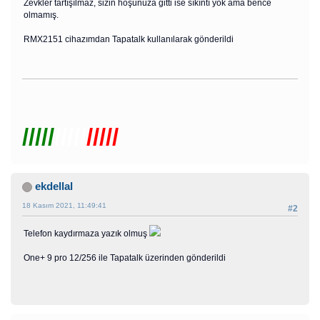
Zevkler tartışılmaz, sizin hoşunuza gitti ise sıkıntı yok ama bence
olmamış.
RMX2151 cihazımdan Tapatalk kullanılarak gönderildi
/////
/////
/////
ekdellal
18 Kasım 2021, 11:49:41
#2
Telefon kaydırmaza yazık olmuş
One+ 9 pro 12/256 ile Tapatalk üzerinden gönderildi