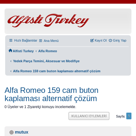
Hızlı Bağlantılar
Kayıt Ol
Giriş Yap
Ana Menü
‹
Alfisti Turkey
Alfa Romeo
‹
Yedek Parça Temini, Aksesuar ve Modifiye
‹
Alfa Romeo 159 cam buton kaplaması alternatif çözüm
Alfa Romeo 159 cam buton
kaplaması alternatif çözüm
0 Üyeler ve 1 Ziyaretçi konuyu incelemekte.
1
KULLANICI EYLEMLERI
Sayfa
mutux