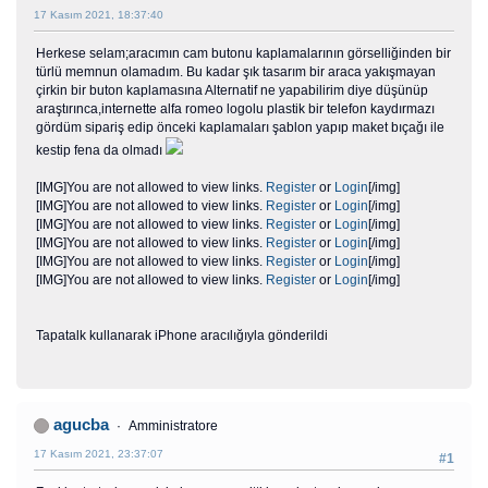
17 Kasım 2021, 18:37:40
Herkese selam;aracımın cam butonu kaplamalarının görselliğinden bir
türlü memnun olamadım. Bu kadar şık tasarım bir araca yakışmayan
çirkin bir buton kaplamasına Alternatif ne yapabilirim diye düşünüp
araştırınca,internette alfa romeo logolu plastik bir telefon kaydırmazı
gördüm sipariş edip önceki kaplamaları şablon yapıp maket bıçağı ile
kestip fena da olmadı
[IMG]You are not allowed to view links.
Register
or
Login
[/img]
[IMG]You are not allowed to view links.
Register
or
Login
[/img]
[IMG]You are not allowed to view links.
Register
or
Login
[/img]
[IMG]You are not allowed to view links.
Register
or
Login
[/img]
[IMG]You are not allowed to view links.
Register
or
Login
[/img]
[IMG]You are not allowed to view links.
Register
or
Login
[/img]
Tapatalk kullanarak iPhone aracılığıyla gönderildi
agucba
Amministratore
17 Kasım 2021, 23:37:07
#1