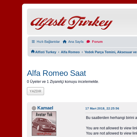
Hızlı Bağlantılar
Ana Sayfa
Forum
‹
‹
Alfisti Turkey
Alfa Romeo
Yedek Parça Temini, Aksesuar ve
Alfa Romeo Saat
0 Üyeler ve 1 Ziyaretçi konuyu incelemekte.
YAZDIR
Kamael
17 Mart 2018, 22:25:56
Bu saatlerden herhangi birini 
You are not allowed to view lin
You are not allowed to view lin