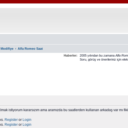
‹
 Modifiye
Alfa Romeo Saat
Haberler:
2005 yılından bu zamana
Alfa Ro
Soru, görüş ve önerileriniz için ele
almak istiyorum kararsızım ama aramızda bu saatlerden kullanan arkadaş var mı fikir
ks.
Register
or
Login
ks.
Register
or
Login