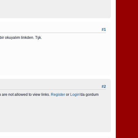
#1
 bir okuyalım linkden. Tşk.
#2
u are not allowed to view links.
Register
or
Login
'da gordum