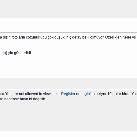
ra sizin fotoların çözünürlüğü çok düşük, hiç detay belli olmuyor. Özellikleri neler vs
ılığıyla gönderildi
a You are not allowed to view links.
Register
or
Login
'da cikiyor 10 dolar birde Yo
lari nedense baya bi degisik