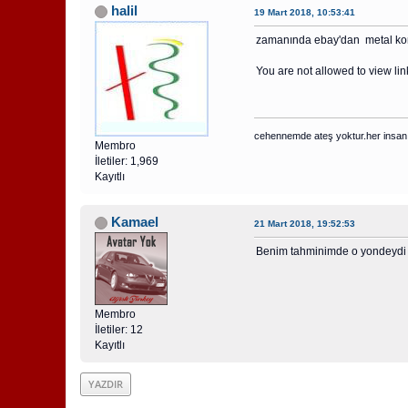
halil
19 Mart 2018, 10:53:41
zamanında ebay'dan metal kordo
You are not allowed to view lin
cehennemde ateş yoktur.her insan 
Membro
İletiler: 1,969
Kayıtlı
Kamael
21 Mart 2018, 19:52:53
Benim tahminimde o yondeydi 10
Membro
İletiler: 12
Kayıtlı
YAZDIR