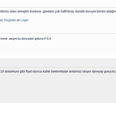
nlu olanı almıştım.kordonu ,gövdesi çok hafif.biraz dandik duruyor.benim aldığım
ks.
Register
or
Login
kendi ateşini bu dünyadan götürür.P.S.A
 dolar/euro gibi fiyat olunca kalite beklentiside anlamsiz oluyor deneyip gorucez