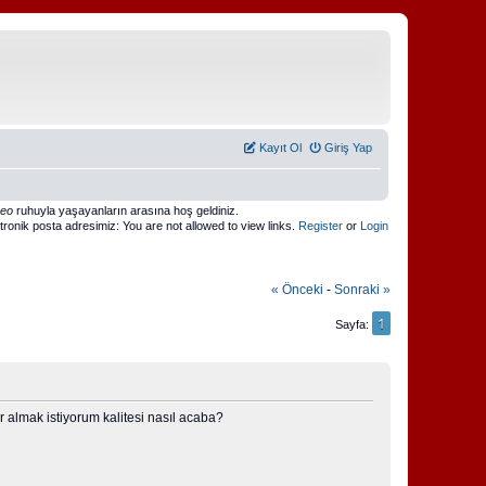
Kayıt Ol
Giriş Yap
meo
ruhuyla yaşayanların arasına hoş geldiniz.
ktronik posta adresimiz: You are not allowed to view links.
Register
or
Login
« Önceki
-
Sonraki »
1
Sayfa
 almak istiyorum kalitesi nasıl acaba?