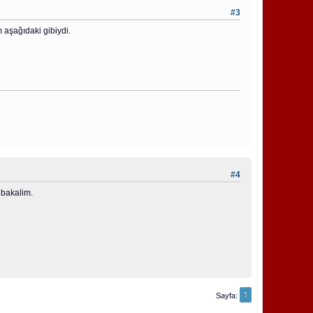
#3
 aşağıdaki gibiydi.
#4
 bakalim.
1
Sayfa