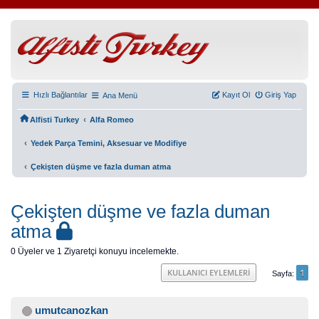
Hızlı Bağlantılar
Kayıt Ol
Giriş Yap
Ana Menü
‹
Alfisti Turkey
Alfa Romeo
‹
Yedek Parça Temini, Aksesuar ve Modifiye
‹
Çekişten düşme ve fazla duman atma
Çekişten düşme ve fazla duman
atma
0 Üyeler ve 1 Ziyaretçi konuyu incelemekte.
1
KULLANICI EYLEMLERI
Sayfa
umutcanozkan