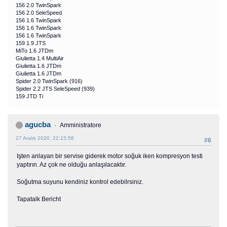
156 2.0 TwinSpark
156 2.0 SeleSpeed
156 1.6 TwinSpark
156 1.6 TwinSpark
156 1.6 TwinSpark
159 1.9 JTS
MiTo 1.6 JTDm
Giulietta 1.4 MultiAir
Giulietta 1.6 JTDm
Giulietta 1.6 JTDm
Spider 2.0 TwinSpark (916)
Spider 2.2 JTS SeleSpeed (939)
159 JTD Ti
agucba
Amministratore
27 Aralık 2020, 22:15:58
#6
Işten anlayan bir servise giderek motor soğuk iken kompresyon testi
yaptırın. Az çok ne olduğu anlaşılacaktır.
Soğutma suyunu kendiniz kontrol edebilrsiniz.
Tapatalk Bericht