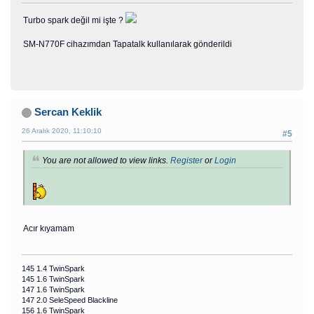
Turbo spark değil mi işte ?
SM-N770F cihazımdan Tapatalk kullanılarak gönderildi
Sercan Keklik
26 Aralık 2020, 11:10:10
#5
You are not allowed to view links.
Register
or
Login
Acır kıyamam
145 1.4 TwinSpark
145 1.6 TwinSpark
147 1.6 TwinSpark
147 2.0 SeleSpeed Blackline
156 1.6 TwinSpark