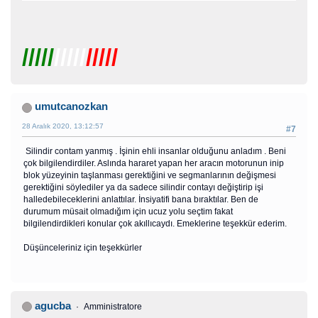
/////
/////
/////
umutcanozkan
28 Aralık 2020, 13:12:57
#7
Silindir contam yanmış . İşinin ehli insanlar olduğunu anladım . Beni
çok bilgilendirdiler. Aslında hararet yapan her aracın motorunun inip
blok yüzeyinin taşlanması gerektiğini ve segmanlarının değişmesi
gerektiğini söylediler ya da sadece silindir contayı değiştirip işi
halledebileceklerini anlattılar. İnsiyatifi bana bıraktılar. Ben de
durumum müsait olmadığım için ucuz yolu seçtim fakat
bilgilendirdikleri konular çok akıllıcaydı. Emeklerine teşekkür ederim.
Düşünceleriniz için teşekkürler
agucba
Amministratore