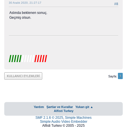
30 Aralık 2020, 21:27:17
#8
Aslında beklenen sonuç.
Geçmiş olsun.
/////
/////
/////
1
KULLANICI EYLEMLERI
Sayfa
Yardım
|
Şartlar ve Kurallar
|
Yukarı git ▲
Alfisti Turkey
SMF 2.1.6 © 2025
,
Simple Machines
Simple Audio Video Embedder
Alfisti Turkey © 2005 - 2025