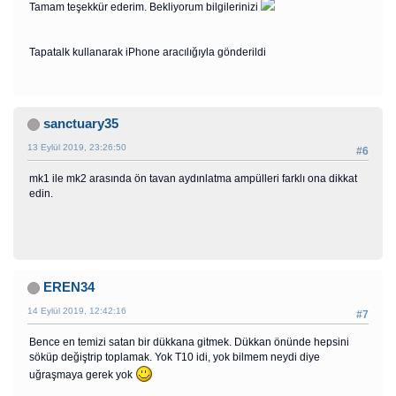
Tamam teşekkür ederim. Bekliyorum bilgilerinizi
Tapatalk kullanarak iPhone aracılığıyla gönderildi
sanctuary35
13 Eylül 2019, 23:26:50
#6
mk1 ile mk2 arasında ön tavan aydınlatma ampülleri farklı ona dikkat
edin.
EREN34
14 Eylül 2019, 12:42:16
#7
Bence en temizi satan bir dükkana gitmek. Dükkan önünde hepsini
söküp değiştrip toplamak. Yok T10 idi, yok bilmem neydi diye
uğraşmaya gerek yok