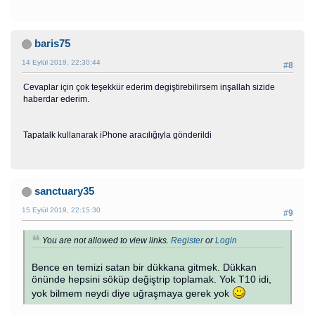
baris75
14 Eylül 2019, 22:30:44
#8
Cevaplar için çok teşekkür ederim degiştirebilirsem inşallah sizide
haberdar ederim.
Tapatalk kullanarak iPhone aracılığıyla gönderildi
sanctuary35
15 Eylül 2019, 22:15:30
#9
You are not allowed to view links.
Register
or
Login
Bence en temizi satan bir dükkana gitmek. Dükkan
önünde hepsini söküp değiştrip toplamak. Yok T10 idi,
yok bilmem neydi diye uğraşmaya gerek yok