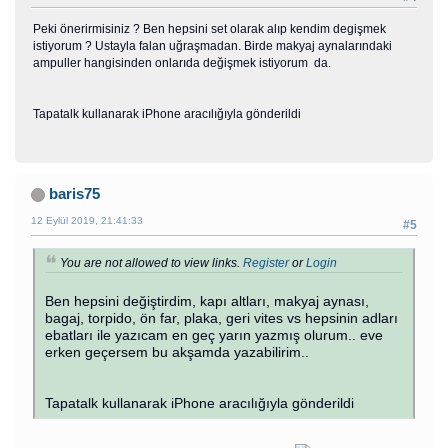
Peki önerirmisiniz ? Ben hepsini set olarak alıp kendim degişmek
istiyorum ? Ustayla falan uğraşmadan. Birde makyaj aynalarındaki
ampuller hangisinden onlarıda değişmek istiyorum da.
Tapatalk kullanarak iPhone aracılığıyla gönderildi
baris75
12 Eylül 2019, 21:41:33
#5
You are not allowed to view links.
Register
or
Login
Ben hepsini değiştirdim, kapı altları, makyaj aynası,
bagaj, torpido, ön far, plaka, geri vites vs hepsinin adları
ebatları ile yazıcam en geç yarın yazmış olurum.. eve
erken geçersem bu akşamda yazabilirim..
Tapatalk kullanarak iPhone aracılığıyla gönderildi