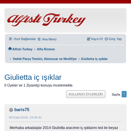
Hızlı Bağlantılar
Kayıt Ol
Giriş Yap
Ana Menü
‹
Alfisti Turkey
Alfa Romeo
‹
‹
Yedek Parça Temini, Aksesuar ve Modifiye
Giulietta iç ışıklar
Giulietta iç ışıklar
0 Üyeler ve 1 Ziyaretçi konuyu incelemekte.
1
KULLANICI EYLEMLERI
Sayfa
baris75
08 Eylül 2019, 23:30:41
Merhaba arkadaşlar 2014 Giulietta aracımın iç ışıklarını led ile beyaz