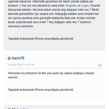
yapmak istiyorum. İnternette gezerken bir takım olarak satılan yer
buldum. ( You are not allowed to view links.
Register
or
Login
) Sizede
danışmak istedim. Hiç bole takım olarak alıp degişen oldu mu ? Birde
takımda güneşlikler için ampul yok. Kitapçığa baktım ama ordada her
yer ayrıca yazılmış ama güneşlik hakkında bilgi yok. Acaba normal
tavan ampulleriyle aynı mıdır ? Hiç değişen oldu mu ? Yardımcı
olursanız sevinirim.
Tapatalk kullanarak iPhone aracılığıyla gönderildi
baris75
12 Eylül 2019, 16:45:01
#1
Herhalde hiç kimsenin bi fikri yok yada hiç ışıkları değişen olmadı
sanırım.
Tapatalk kullanarak iPhone aracılığıyla gönderildi