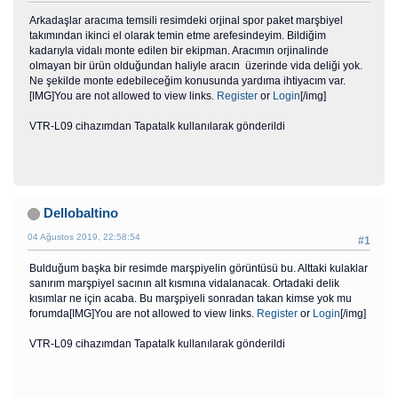
Arkadaşlar aracıma temsili resimdeki orjinal spor paket marşbiyel
takımından ikinci el olarak temin etme arefesindeyim. Bildiğim
kadarıyla vidalı monte edilen bir ekipman. Aracımın orjinalinde
olmayan bir ürün olduğundan haliyle aracın üzerinde vida deliği yok.
Ne şekilde monte edebileceğim konusunda yardıma ihtiyacım var.
[IMG]You are not allowed to view links.
Register
or
Login
[/img]
VTR-L09 cihazımdan Tapatalk kullanılarak gönderildi
Dellobaltino
04 Ağustos 2019, 22:58:54
#1
Bulduğum başka bir resimde marşpiyelin görüntüsü bu. Alttaki kulaklar
sanırım marşpiyel sacının alt kısmına vidalanacak. Ortadaki delik
kısımlar ne için acaba. Bu marşpiyeli sonradan takan kimse yok mu
forumda[IMG]You are not allowed to view links.
Register
or
Login
[/img]
VTR-L09 cihazımdan Tapatalk kullanılarak gönderildi