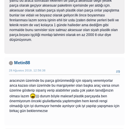
yalnız bu araca sonradan eklenen bir parça aksesuar değil yedek
parça olarak geçiyor aksesuar paketinin içerisinde yer aldığı için.
aksesuar olarak satılan parça siyah plastik olan parça onlar yapıştırma
bunlar ise vidalı ve boyasız olarak geliyor.ilk önce boyanması
fırınlanması lazım sonra işinin ehli bir usta (zaten delme yerleri belli ve
teknik resim de var) kolayca 1 günde halleder ama dediğim gibi
normalde bunu servisler size satmaz aksesuar olan siyah plastik olan
parça.boyası işçiliği montajı tahmini olarak en az 2000 tl olur diye
düşünüyorum.
Metin88
28 Ağustos 2019, 12:58:38
#9
aracınızın üzerinde bu parça görünmediği için sipariş veremiyorlar
anca kazası olan üzerinde bu marşpiyeler olan başka araç varsa onun
üzerine gösterip sipariş verip alabilirler yada çok yakın tanıdğınızın
olması lazım
))) durum böyle malesef plastik parçayıda ben
önermiyorum önceki giuliettamda yaptırmıştım hem kendi rengi
olmadığı için iyi durmuyor hemde ayrılıyor çok iyi yapılıp yapışması için
birkaç gün beklenmezse