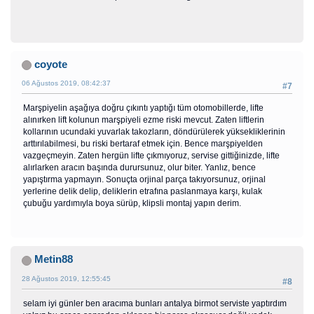
coyote
06 Ağustos 2019, 08:42:37
#7
Marşpiyelin aşağıya doğru çıkıntı yaptığı tüm otomobillerde, lifte
alınırken lift kolunun marşpiyeli ezme riski mevcut. Zaten liftlerin
kollarının ucundaki yuvarlak takozların, döndürülerek yüksekliklerinin
arttırılabilmesi, bu riski bertaraf etmek için. Bence marşpiyelden
vazgeçmeyin. Zaten hergün lifte çıkmıyoruz, servise gittiğinizde, lifte
alırlarken aracın başında durursunuz, olur biter. Yanlız, bence
yapıştırma yapmayın. Sonuçta orjinal parça takıyorsunuz, orjinal
yerlerine delik delip, deliklerin etrafına paslanmaya karşı, kulak
çubuğu yardımıyla boya sürüp, klipsli montaj yapın derim.
Metin88
28 Ağustos 2019, 12:55:45
#8
selam iyi günler ben aracıma bunları antalya birmot serviste yaptırdım