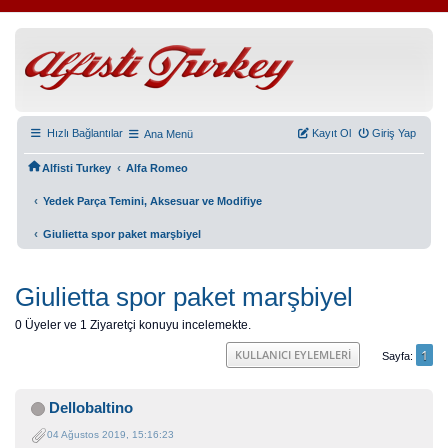
Hızlı Bağlantılar
Kayıt Ol
Giriş Yap
Ana Menü
‹
Alfisti Turkey
Alfa Romeo
‹
Yedek Parça Temini, Aksesuar ve Modifiye
‹
Giulietta spor paket marşbiyel
Giulietta spor paket marşbiyel
0 Üyeler ve 1 Ziyaretçi konuyu incelemekte.
1
KULLANICI EYLEMLERI
Sayfa
Dellobaltino
04 Ağustos 2019, 15:16:23