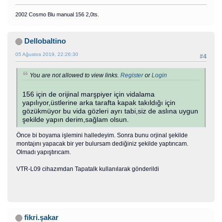
2002 Cosmo Blu manual 156 2,0ts.
Dellobaltino
05 Ağustos 2019, 22:26:30
#4
You are not allowed to view links.
Register
or
Login
156 için de orijinal marşpiyer için vidalama
yapılıyor,üstlerine arka tarafta kapak takıldığı için
gözükmüyor bu vida gözleri ayrı tabi,siz de aslına uygun
şekilde yapın derim,sağlam olsun.
Önce bi boyama işlemini halledeyim. Sonra bunu orjinal şekilde
montajını yapacak bir yer bulursam dediğiniz şekilde yaptırıcam.
Olmadı yapıştırıcam.
VTR-L09 cihazımdan Tapatalk kullanılarak gönderildi
fikri.şakar