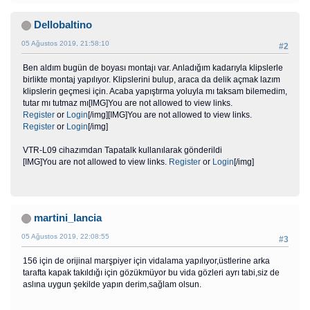
Dellobaltino
05 Ağustos 2019, 21:58:10
#2
Ben aldım bugün de boyası montajı var. Anladığım kadarıyla klipslerle
birlikte montaj yapılıyor. Klipslerini bulup, araca da delik açmak lazım
klipslerin geçmesi için. Acaba yapıştırma yoluyla mı taksam bilemedim,
tutar mı tutmaz mı[IMG]You are not allowed to view links.
Register
or
Login
[/img][IMG]You are not allowed to view links.
Register
or
Login
[/img]
VTR-L09 cihazımdan Tapatalk kullanılarak gönderildi
[IMG]You are not allowed to view links.
Register
or
Login
[/img]
martini_lancia
05 Ağustos 2019, 22:08:55
#3
156 için de orijinal marşpiyer için vidalama yapılıyor,üstlerine arka
tarafta kapak takıldığı için gözükmüyor bu vida gözleri ayrı tabi,siz de
aslına uygun şekilde yapın derim,sağlam olsun.