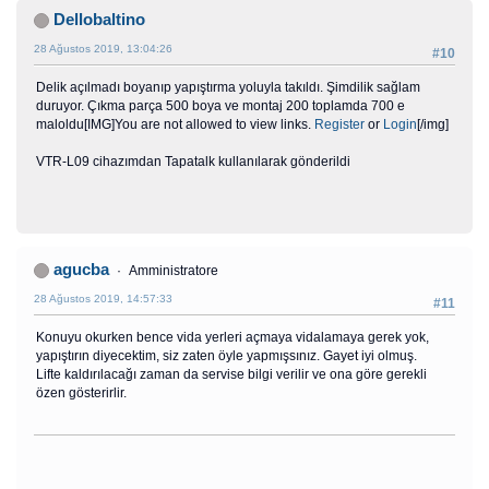
Dellobaltino
28 Ağustos 2019, 13:04:26
#10
Delik açılmadı boyanıp yapıştırma yoluyla takıldı. Şimdilik sağlam
duruyor. Çıkma parça 500 boya ve montaj 200 toplamda 700 e
maloldu[IMG]You are not allowed to view links.
Register
or
Login
[/img]
VTR-L09 cihazımdan Tapatalk kullanılarak gönderildi
agucba
Amministratore
28 Ağustos 2019, 14:57:33
#11
Konuyu okurken bence vida yerleri açmaya vidalamaya gerek yok,
yapıştırın diyecektim, siz zaten öyle yapmışsınız. Gayet iyi olmuş.
Lifte kaldırılacağı zaman da servise bilgi verilir ve ona göre gerekli
özen gösterirlir.