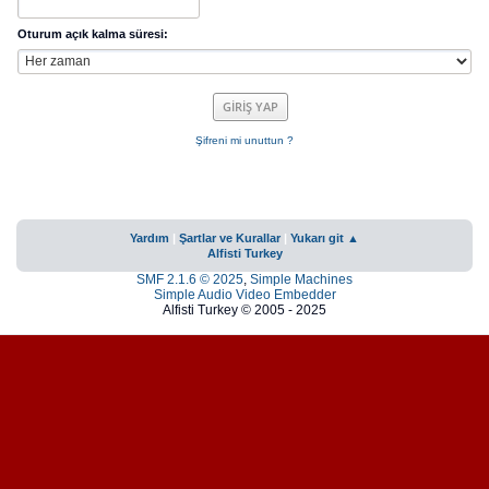
Oturum açık kalma süresi:
Şifreni mi unuttun ?
Yardım
|
Şartlar ve Kurallar
|
Yukarı git ▲
Alfisti Turkey
SMF 2.1.6 © 2025
,
Simple Machines
Simple Audio Video Embedder
Alfisti Turkey © 2005 - 2025