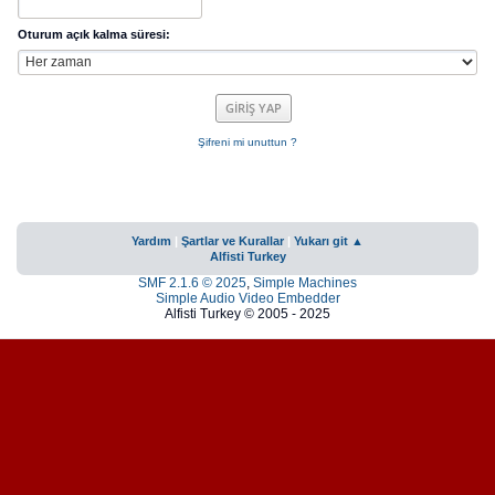
Oturum açık kalma süresi:
Şifreni mi unuttun ?
Yardım
|
Şartlar ve Kurallar
|
Yukarı git ▲
Alfisti Turkey
SMF 2.1.6 © 2025
,
Simple Machines
Simple Audio Video Embedder
Alfisti Turkey © 2005 - 2025