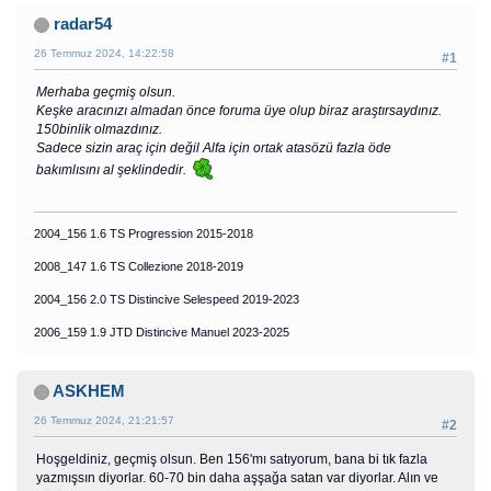
radar54
26 Temmuz 2024, 14:22:58
#1
Merhaba geçmiş olsun.
Keşke aracınızı almadan önce foruma üye olup biraz araştırsaydınız.
150binlik olmazdınız.
Sadece sizin araç için değil Alfa için ortak atasözü fazla öde
bakımlısını al şeklindedir.
2004_156 1.6 TS Progression 2015-2018
2008_147 1.6 TS Collezione 2018-2019
2004_156 2.0 TS Distincive Selespeed 2019-2023
2006_159 1.9 JTD Distincive Manuel 2023-2025
ASKHEM
26 Temmuz 2024, 21:21:57
#2
Hoşgeldiniz, geçmiş olsun. Ben 156'mı satıyorum, bana bi tık fazla
yazmışsın diyorlar. 60-70 bin daha aşşağa satan var diyorlar. Alın ve