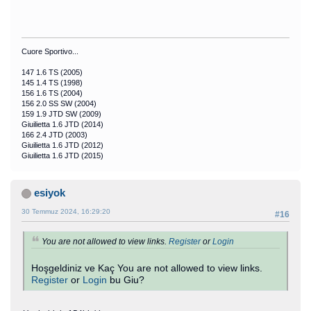
Cuore Sportivo...
147 1.6 TS (2005)
145 1.4 TS (1998)
156 1.6 TS (2004)
156 2.0 SS SW (2004)
159 1.9 JTD SW (2009)
Giuilietta 1.6 JTD (2014)
166 2.4 JTD (2003)
Giuilietta 1.6 JTD (2012)
Giuilietta 1.6 JTD (2015)
esiyok
30 Temmuz 2024, 16:29:20
#16
You are not allowed to view links.
Register
or
Login
Hoşgeldiniz ve Kaç You are not allowed to view links.
Register
or
Login
bu Giu?