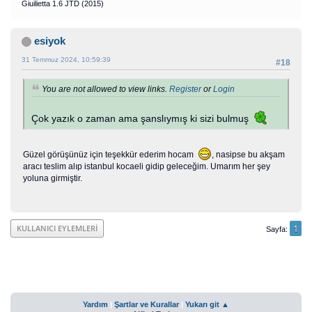
Giuilietta 1.6 JTD (2015)
esiyok
31 Temmuz 2024, 10:59:39
#18
You are not allowed to view links.
Register
or
Login
Çok yazık o zaman ama şanslıymış ki sizi bulmuş
Güzel görüşünüz için teşekkür ederim hocam
, nasipse bu akşam
aracı teslim alıp istanbul kocaeli gidip geleceğim. Umarım her şey
yoluna girmiştir.
1
KULLANICI EYLEMLERI
Sayfa
Yardım
|
Şartlar ve Kurallar
|
Yukarı git ▲