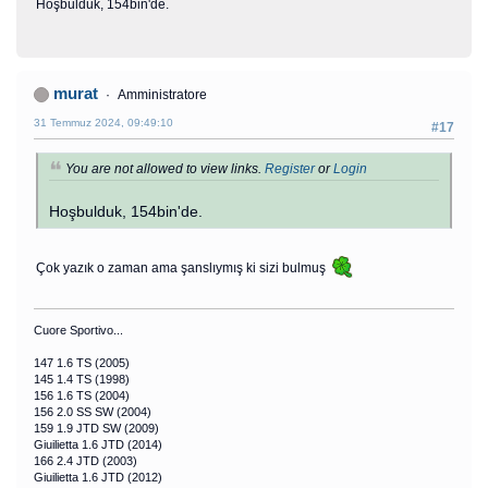
Hoşbulduk, 154bin'de.
murat
Amministratore
31 Temmuz 2024, 09:49:10
#17
You are not allowed to view links.
Register
or
Login
Hoşbulduk, 154bin'de.
Çok yazık o zaman ama şanslıymış ki sizi bulmuş
Cuore Sportivo...
147 1.6 TS (2005)
145 1.4 TS (1998)
156 1.6 TS (2004)
156 2.0 SS SW (2004)
159 1.9 JTD SW (2009)
Giuilietta 1.6 JTD (2014)
166 2.4 JTD (2003)
Giuilietta 1.6 JTD (2012)