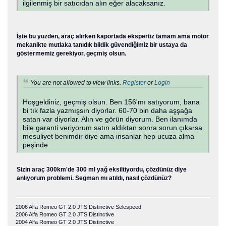
ilgilenmiş bir satıcıdan alın eğer alacaksanız.
İşte bu yüzden, araç alırken kaportada ekspertiz tamam ama motor
mekanikte mutlaka tanıdık bildik güvendiğimiz bir ustaya da
göstermemiz gerekiyor, geçmiş olsun.
You are not allowed to view links.
Register
or
Login
Hoşgeldiniz, geçmiş olsun. Ben 156'mı satıyorum, bana
bi tık fazla yazmışsın diyorlar. 60-70 bin daha aşşağa
satan var diyorlar. Alın ve görün diyorum. Ben ilanımda
bile garanti veriyorum satın aldıktan sonra sorun çıkarsa
mesuliyet benimdir diye ama insanlar hep ucuza alma
peşinde.
Sizin araç 300km'de 300 ml yağ eksiltiyordu, çözdünüz diye
anlıyorum problemi. Segman mı atıldı, nasıl çözdünüz?
2006 Alfa Romeo GT 2.0 JTS Distinctive Selespeed
2006 Alfa Romeo GT 2.0 JTS Distinctive
2004 Alfa Romeo GT 2.0 JTS Distinctive