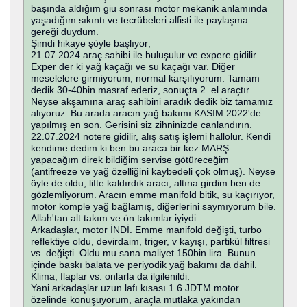
başında aldığım giu sonrası motor mekanik anlamında
yaşadığım sıkıntı ve tecrübeleri alfisti ile paylaşma
gereği duydum.
Şimdi hikaye şöyle başlıyor;
21.07.2024 araç sahibi ile buluşulur ve expere gidilir.
Exper der ki yağ kaçağı ve su kaçağı var. Diğer
meselelere girmiyorum, normal karşılıyorum. Tamam
dedik 30-40bin masraf ederiz, sonuçta 2. el araçtır.
Neyse akşamına araç sahibini aradık dedik biz tamamız
alıyoruz. Bu arada aracın yağ bakımı KASIM 2022'de
yapılmış en son. Gerisini siz zihninizde canlandırın.
22.07.2024 notere gidilir, alış satış işlemi hallolur. Kendi
kendime dedim ki ben bu araca bir kez MARŞ
yapacağım direk bildiğim servise götüreceğim
(antifreeze ve yağ özelliğini kaybedeli çok olmuş). Neyse
öyle de oldu, lifte kaldırdık aracı, altına girdim ben de
gözlemliyorum. Aracın emme manifold bitik, su kaçırıyor,
motor komple yağ bağlamış, diğerlerini saymıyorum bile.
Allah'tan alt takım ve ön takımlar iyiydi.
Arkadaşlar, motor İNDİ. Emme manifold değişti, turbo
reflektiye oldu, devirdaim, triger, v kayışı, partikül filtresi
vs. değişti. Oldu mu sana maliyet 150bin lira. Bunun
içinde baskı balata ve periyodik yağ bakımı da dahil.
Klima, flaplar vs. onlarla da ilgilenildi.
Yani arkadaşlar uzun lafı kısası 1.6 JDTM motor
özelinde konuşuyorum, araçla mutlaka yakından