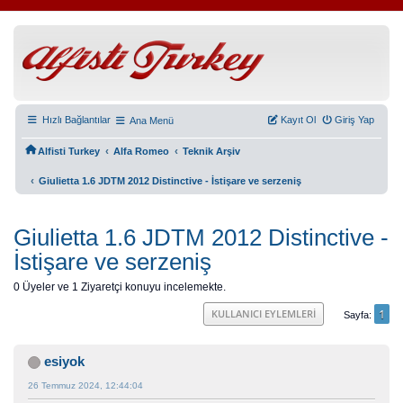
Hızlı Bağlantılar
Kayıt Ol
Giriş Yap
Ana Menü
‹
‹
Alfisti Turkey
Alfa Romeo
Teknik Arşiv
‹
Giulietta 1.6 JDTM 2012 Distinctive - İstişare ve serzeniş
Giulietta 1.6 JDTM 2012 Distinctive -
İstişare ve serzeniş
0 Üyeler ve 1 Ziyaretçi konuyu incelemekte.
1
KULLANICI EYLEMLERI
Sayfa
esiyok
26 Temmuz 2024, 12:44:04