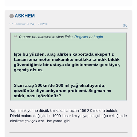
ASKHEM
27 Temmuz 2024, 09:32:30
#6
You are not allowed to view links.
Register
or
Login
İşte bu yüzden, araç alırken kaportada ekspertiz
tamam ama motor mekanikte mutlaka tanıdık bildik
güvendiğimiz bir ustaya da göstermemiz gerekiyor,
geçmiş olsun.
Sizin araç 300km'de 300 ml yağ eksiltiyordu,
çözdünüz diye anlıyorum problemi. Segman mı
atıldı, nasıl çözdünüz?
Yaptırmak yerine düşük km kazalı araçtan 156 2.0 motoru bulduk.
Direkt motoru değiştirdik. 1000 kusur km yol yaptım çubuğu çektiğimde
eksiltme çok çok azdı. İşe yaradı gibi