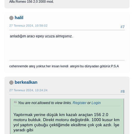
Alfa Romeo 156 2.0 2000 mod.
halil
27 Temmuz 2024, 10:58:02
#7
anladığım aracı epey ucuza almışsınız.
cehennemde ateş yoktur.her insan kendi ateşini bu dünyadan götürür.P.S.A
berkealkan
27 Temmuz 2024, 13:24:24
#8
You are not allowed to view links.
Register
or
Login
Yaptırmak yerine düşük km kazalı araçtan 156 2.0
motoru bulduk. Direkt motoru değiştirdik. 1000 kusur km
yol yaptım çubuğu çektiğimde eksiltme çok çok azdı. İşe
yaradı gibi