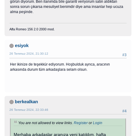
görün diyorum. Ben ilanımda bile garanti veriyorum satın aldıktan
sonra sorun çıkarsa mesuliyet benimdir diye ama insanlar hep ucuza
alma peşinde.
Alfa Romeo 156 2.0 2000 mod.
esiyok
26 Temmuz 2024, 21:30:12
#3
Her ikinize de teşekkür ediyorum. Hoşbulduk ayrıca, aracının
arkasında durum tüm arkadaşlara selam olsun.
berkealkan
26 Temmuz 2024, 22:33:46
#4
You are not allowed to view links.
Register
or
Login
Merhaba arkadaşlar aranıza yeni katıldım, hafta