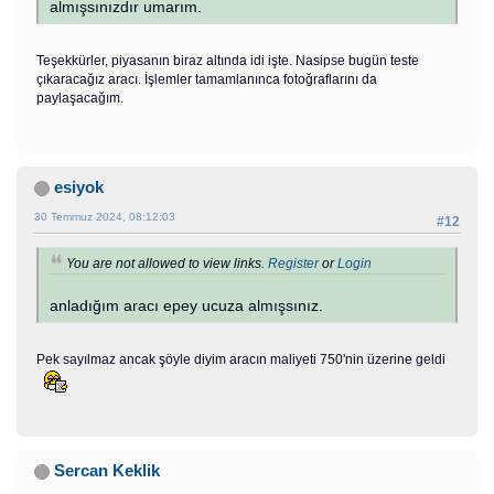
almışsınızdır umarım.
Teşekkürler, piyasanın biraz altında idi işte. Nasipse bugün teste
çıkaracağız aracı. İşlemler tamamlanınca fotoğraflarını da
paylaşacağım.
esiyok
30 Temmuz 2024, 08:12:03
#12
You are not allowed to view links.
Register
or
Login
anladığım aracı epey ucuza almışsınız.
Pek sayılmaz ancak şöyle diyim aracın maliyeti 750'nin üzerine geldi
Sercan Keklik