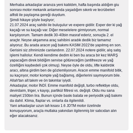
Merhaba arkadaşlar aranıza yeni katıldım, hafta başında aldığım giu
sonrası motor mekanik anlamında yaşadığım sıkıntı ve tecrübeleri
alfisti ile paylaşma gereği duydum.
Şimdi hikaye şöyle başlıyor;
21.07.2024 araç sahibi ile buluşulur ve expere gidilir. Exper der ki yağ
kaçağı ve su kaçağı var. Diğer meselelere girmiyorum, normal
karşılıyorum. Tamam dedik 30-40bin masraf ederiz, sonuçta 2. el
araçtır. Neyse akşamına araç sahibini aradık dedik biz tamamız
alıyoruz. Bu arada aracın yağ bakımı KASIM 2022'de yapılmış en son.
Gerisini siz zihninizde canlandırın. 22.07.2024 notere gidilir, alış satış
işlemi hallolur. Kendi kendime dedim ki ben bu araca bir kez MARŞ
yapacağım direk bildiğim servise götüreceğim (antifreeze ve yağ
özelliğini kaybedeli çok olmuş). Neyse öyle de oldu, lifte kaldırdık
aracı, altına girdim ben de gözlemliyorum. Aracın emme manifold bitik,
su kaçırıyor, motor komple yağ bağlamış, diğerlerini saymıyorum bile.
Allah'tan alt takım ve ön takımlar iyiydi.
Arkadaşlar, motor İNDİ. Emme manifold değişti, turbo reflektiye oldu,
devirdaim, triger, v kayışı, partikül filtresi vs. değişti. Oldu mu sana
maliyet 150bin lira. Bunun içinde baskı balata ve periyodik yağ bakımı
da dahil. Klima, flaplar vs. onlarla da ilgilenildi.
Yani arkadaşlar uzun lafı kısası 1.6 JDTM motor özelinde
konuşuyorum, araçla mutlaka yakından ilgilenmiş bir satıcıdan alın
eğer alacaksanız.