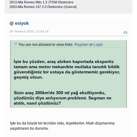
2013 Alfa Romeo Mito 1.3 JTDM Distinctive
2003 Alfa Romeo 147 2.0 Distinctive (Güncel)
esiyok
26 Temmuz 2024, 22:43:14
#5
You are not allowed to view links.
Register
or
Login
İşte bu yüzden, araç alırken kaportada ekspertiz
tamam ama motor mekanikte mutlaka tanıdık bildik
güvendiğimiz bir ustaya da göstermemiz gerekiyor,
geçmiş olsun.
Sizin araç 300km'de 300 ml yağ eksiltiyordu,
çözdünüz diye anlıyorum problemi. Segman mı
atıldı, nasıl çözdünüz?
İşte bu da büyük bir tecrübe oldu, teşekkürler. Allah düşmanıma
yaşatmasın bu durumu.