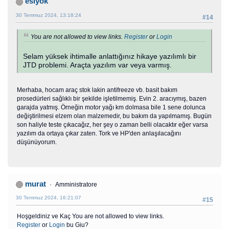
esiyok
30 Temmuz 2024, 13:18:24
#14
You are not allowed to view links.
Register
or
Login
Selam yüksek ihtimalle anlattığınız hikaye yazılımlı bir
JTD problemi. Araçta yazılım var veya varmış.
Merhaba, hocam araç stok lakin antifreeze vb. basit bakım
prosedürleri sağlıklı bir şekilde işletilmemiş. Evin 2. aracıymış, bazen
garajda yatmış. Örneğin motor yağı km dolmasa bile 1 sene dolunca
değiştirilmesi elzem olan malzemedir, bu bakım da yapılmamış. Bugün
son haliyle teste çıkacağız, her şey o zaman belli olacaktır eğer varsa
yazılım da ortaya çıkar zaten. Tork ve HP'den anlaşılacağını
düşünüyorum.
murat
Amministratore
30 Temmuz 2024, 16:21:07
#15
Hoşgeldiniz ve Kaç You are not allowed to view links.
Register
or
Login
bu Giu?