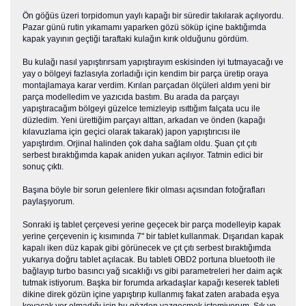
Ön göğüs üzeri torpidomun yaylı kapağı bir süredir takılarak açılıyordu.
Pazar günü rutin yıkamamı yaparken gözü söküp içine baktığımda
kapak yayının geçtiği taraftaki kulağın kırık olduğunu gördüm.
Bu kulağı nasıl yapıştırırsam yapıştırayım eskisinden iyi tutmayacağı ve
yay o bölgeyi fazlasıyla zorladığı için kendim bir parça üretip oraya
montajlamaya karar verdim. Kırılan parçadan ölçüleri aldım yeni bir
parça modelledim ve yazıcıda bastım. Bu arada da parçayı
yapıştıracağım bölgeyi güzelce temizleyip ısıttığım falçata ucu ile
düzledim. Yeni ürettiğim parçayı alttan, arkadan ve önden (kapağı
kılavuzlama için geçici olarak takarak) japon yapıştırıcısı ile
yapıştırdım. Orjinal halinden çok daha sağlam oldu. Şuan çıt çıtı
serbest bıraktığımda kapak aniden yukarı açılıyor. Tatmin edici bir
sonuç çıktı.
Başına böyle bir sorun gelenlere fikir olması açısından fotoğrafları
paylaşıyorum.
Sonraki iş tablet çerçevesi yerine geçecek bir parça modelleyip kapak
yerine çerçevenin iç kısımında 7" bir tablet kullanmak. Dışarıdan kapak
kapalı iken düz kapak gibi görünecek ve çıt çıtı serbest bıraktığımda
yukarıya doğru tablet açılacak. Bu tableti OBD2 portuna bluetooth ile
bağlayıp turbo basıncı yağ sıcaklığı vs gibi parametreleri her daim açık
tutmak istiyorum. Başka bir forumda arkadaşlar kapağı keserek tableti
dikine direk gözün içine yapıştırıp kullanmış fakat zaten arabada eşya
koyacak yer olmadığı için bu gözden vazgeçmek istemiyorum. Şık ve