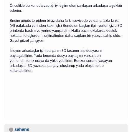
Öncelikle bu konuda yaptığı iyileştirmeleri paylaşan arkadaşa teşekkür
ederim.
Bneim gögüs torpidom biraz daha farklı seviyede ve daha fazla kırıktı.
(Alt palakada yerinden kakmıştı.) Bende en baştan ilgili yerleri çizip 3D
printerda bastım ve yerine yapıştırdım. Hatta bazı noktalarda destek
noktaları oluşturdum, orjiinalinden daha sağlam bir yapıya sahip oldu.
Gayet güzel çalışıyor.
İsteyen arkadaşlar için parçanın 3D tasarım .stp dosyasını
paylaşabilirim. Yada forumda dosya paylaşımı varsa, beni
yönlendiriseniz oraya da yükleyebilirim. Benzer sorunu yaşayan
arkadaşlar 3D yazıcıda parçayı oluşturup yada oluştutturup
kullanabilirler.
sahans