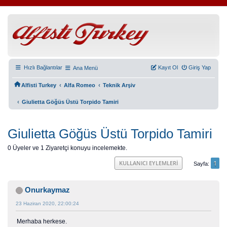
Hızlı Bağlantılar
Kayıt Ol
Giriş Yap
Ana Menü
‹
‹
Alfisti Turkey
Alfa Romeo
Teknik Arşiv
‹
Giulietta Göğüs Üstü Torpido Tamiri
Giulietta Göğüs Üstü Torpido Tamiri
0 Üyeler ve 1 Ziyaretçi konuyu incelemekte.
1
KULLANICI EYLEMLERI
Sayfa
Onurkaymaz
23 Haziran 2020, 22:00:24
Merhaba herkese.