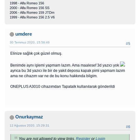
1998 - Alfa Romeo 156
2000 - Alfa Romeo 156 SS
2006 - Alfa Romeo 159 JTDm
1999 - Alfa Romeo 156 2.5 V6
umdere
30 Temmuz 2020, 15:58:46
#5
Elinize sağlık çok güzel olmuş.
Benimde aynı işlemi yapmam lazım. Ama maalesef 3d yazıcı yok
ayrıca bu 3d yazıcı ile bir de yakıt deposu kapak pimi yapmam lazım
ama ne cihazım var ne de bu konu hakkında bilgim.
ONEPLUS A3010 cihazımdan Tapatalk kullanılarak gönderildi
Onurkaymaz
12 Ağustos 2020, 15:29:31
#6
You are not allowed to view links.
Register
or
Login