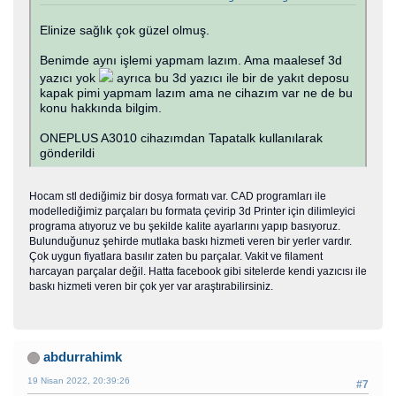
Elinize sağlık çok güzel olmuş.
Benimde aynı işlemi yapmam lazım. Ama maalesef 3d
yazıcı yok
ayrıca bu 3d yazıcı ile bir de yakıt deposu
kapak pimi yapmam lazım ama ne cihazım var ne de bu
konu hakkında bilgim.
ONEPLUS A3010 cihazımdan Tapatalk kullanılarak
gönderildi
Hocam stl dediğimiz bir dosya formatı var. CAD programları ile
modellediğimiz parçaları bu formata çevirip 3d Printer için dilimleyici
programa atıyoruz ve bu şekilde kalite ayarlarını yapıp basıyoruz.
Bulunduğunuz şehirde mutlaka baskı hizmeti veren bir yerler vardır.
Çok uygun fiyatlara basılır zaten bu parçalar. Vakit ve filament
harcayan parçalar değil. Hatta facebook gibi sitelerde kendi yazıcısı ile
baskı hizmeti veren bir çok yer var araştırabilirsiniz.
abdurrahimk
19 Nisan 2022, 20:39:26
#7