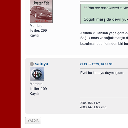
You are not allowed to vie
Soğuk marş da devir yüks
Membro
İletiler: 299
Aslında kullanılan yağa göre 
Kayıtlı
Soğuk marş ve soğuk marşta de
bozulma nedenlerinden biri bu
satoya
21 Ekim 2023, 16:47:30
Evet bu konuyu duymuştum.
Membro
İletiler: 109
Kayıtlı
2004 156 1.6ts
2003 147 1.6ts eco
YAZDIR