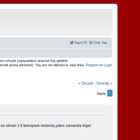
Kayıt Ol
Giriş Yap
meo
ruhuyla yaşayanların arasına hoş geldiniz.
ktronik posta adresimiz: You are not allowed to view links.
Register
or
Login
« Önceki
-
Sonraki »
1
Sayfa
ne olmalı 1.6 twinspark motorda,yakın zamanda triger