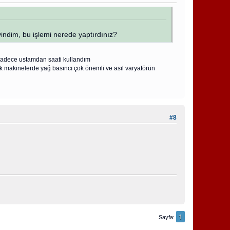
indim, bu işlemi nerede yaptırdınız?
sadece ustamdan saati kullandım
 makinelerde yağ basıncı çok önemli ve asıl varyatörün
#8
1
Sayfa