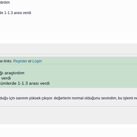
tırdım
e 1-1.3 arası verdi
w links.
Register
or
Login
ğı araştırdım
 verdi
çümlerde 1-1.3 arası verdi
uğu için sanırım yüksek çıkıyor. değerlerin normal olduğunu sevindim, bu işlemi n