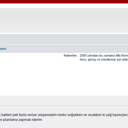
sıncı
Haberler:
2005 yılından bu zamana
Alfa Ro
Soru, görüş ve önerileriniz için ele
baktım pek fazla veriye ulaşamadım motor soğukken ve sıcakken ki yağ basınçları 
re planlama yapmak isterim