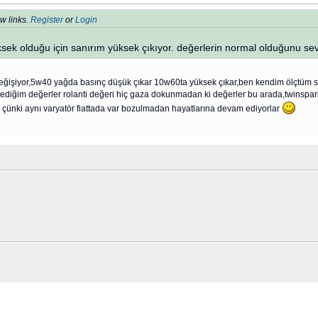
w links.
Register
or
Login
ek olduğu için sanırım yüksek çıkıyor. değerlerin normal olduğunu sev
değişiyor,5w40 yağda basınç düşük çıkar 10w60ta yüksek çıkar,ben kendim ölçtüm 
diğim değerler rolanti değeri hiç gaza dokunmadan ki değerler bu arada,twinspark
 çünki aynı varyatör fiattada var bozulmadan hayatlarına devam ediyorlar