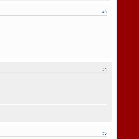
#3
#4
#5