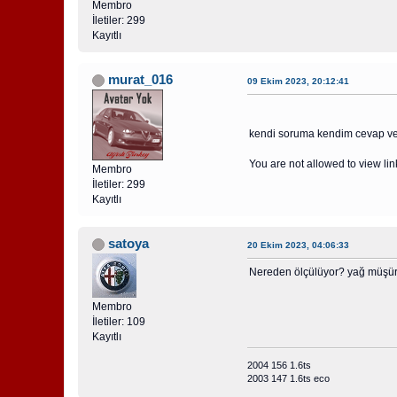
Membro
İletiler: 299
Kayıtlı
murat_016
09 Ekim 2023, 20:12:41
kendi soruma kendim cevap ver
You are not allowed to view lin
Membro
İletiler: 299
Kayıtlı
satoya
20 Ekim 2023, 04:06:33
Nereden ölçülüyor? yağ müşürü
Membro
İletiler: 109
Kayıtlı
2004 156 1.6ts
2003 147 1.6ts eco