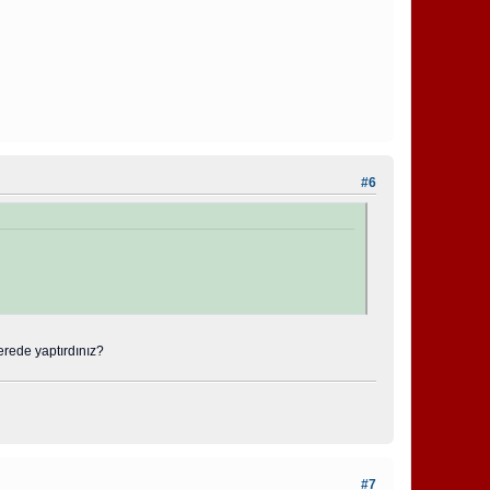
#6
erede yaptırdınız?
#7