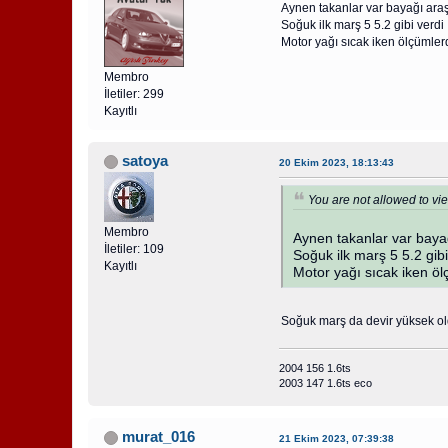
Aynen takanlar var bayağı araş
Soğuk ilk marş 5 5.2 gibi verdi
Motor yağı sıcak iken ölçümlerd
Membro
İletiler: 299
Kayıtlı
satoya
20 Ekim 2023, 18:13:43
You are not allowed to vie
Membro
Aynen takanlar var baya
İletiler: 109
Soğuk ilk marş 5 5.2 gibi
Kayıtlı
Motor yağı sıcak iken öl
Soğuk marş da devir yüksek old
2004 156 1.6ts
2003 147 1.6ts eco
murat_016
21 Ekim 2023, 07:39:38