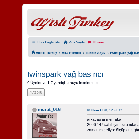
Hızlı Bağlantılar
Ana Sayfa
Forum
‹
‹
‹
Alfisti Turkey
Alfa Romeo
Teknik Arşiv
twinspark yağ ba
twinspark yağ basıncı
0 Üyeler ve 1 Ziyaretçi konuyu incelemekte.
YAZDIR
murat_016
08 Ekim 2023, 17:59:37
arkadaşlar merhaba;
2006 147 sahibiyim forumdada 
zamanım geliyor ölçüp ona gö