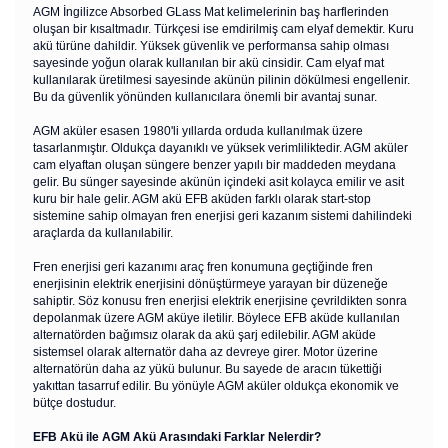
AGM İngilizce Absorbed GLass Mat kelimelerinin baş harflerinden
oluşan bir kısaltmadır. Türkçesi ise emdirilmiş cam elyaf demektir. Kuru
akü türüne dahildir. Yüksek güvenlik ve performansa sahip olması
sayesinde yoğun olarak kullanılan bir akü cinsidir. Cam elyaf mat
kullanılarak üretilmesi sayesinde akünün pilinin dökülmesi engellenir.
Bu da güvenlik yönünden kullanıcılara önemli bir avantaj sunar.
AGM aküler esasen 1980'li yıllarda orduda kullanılmak üzere
tasarlanmıştır. Oldukça dayanıklı ve yüksek verimliliktedir. AGM aküler
cam elyaftan oluşan süngere benzer yapılı bir maddeden meydana
gelir. Bu sünger sayesinde akünün içindeki asit kolayca emilir ve asit
kuru bir hale gelir. AGM akü EFB aküden farklı olarak start-stop
sistemine sahip olmayan fren enerjisi geri kazanım sistemi dahilindeki
araçlarda da kullanılabilir.
Fren enerjisi geri kazanımı araç fren konumuna geçtiğinde fren
enerjisinin elektrik enerjisini dönüştürmeye yarayan bir düzeneğe
sahiptir. Söz konusu fren enerjisi elektrik enerjisine çevrildikten sonra
depolanmak üzere AGM aküye iletilir. Böylece EFB aküde kullanılan
alternatörden bağımsız olarak da akü şarj edilebilir. AGM aküde
sistemsel olarak alternatör daha az devreye girer. Motor üzerine
alternatörün daha az yükü bulunur. Bu sayede de aracın tükettiği
yakıttan tasarruf edilir. Bu yönüyle AGM aküler oldukça ekonomik ve
bütçe dostudur.
EFB Akü ile AGM Akü Arasındaki Farklar Nelerdir?