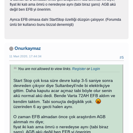
fiyat iki katı ama ömrü o neredeyse aynı (tabi biraz şans) AGB akü
değil ben EFB yi öneririm.
Ayrıca EFB olmasa dahi StartStop özelliği düzgün çalışıyor. (Forumda
ünlü bir kullanıcı bunu bizzat denemişti)
Onurkaymaz
11 Mart 2020, 17:44:34
#5
You are not allowed to view links.
Register
or
Login
Start Stop çok kısa süre devre kalıp 3-5 saniye sonra
devreden çıkıyor diye Sultanbeyli'nde bi elektrikçiye
gittim. Daha kaputu acar açmaz tabi böyle olur senin
akü normal akü dedi. Bende Varta 72AH EFB aldım ve
kendim taktım. Tabi sonuçta değişiklik yok.
üzerinden 6 ay gecti halen aynı.
O zaman EFB almadan önce çok araştırdım AGB
alınmalı mı diye;
fiyat iki katı ama ömrü o neredeyse aynı (tabi biraz
şans) AGB akü değil ben EFB yi öneririm.