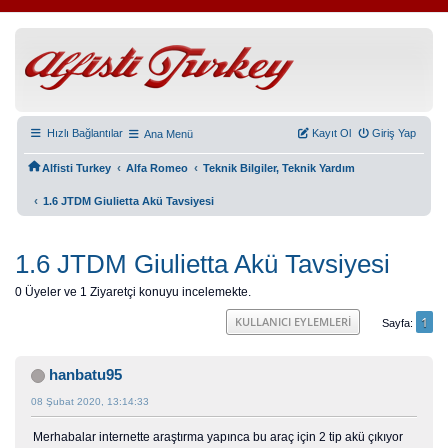
Hızlı Bağlantılar
Kayıt Ol
Giriş Yap
Ana Menü
‹
‹
Alfisti Turkey
Alfa Romeo
Teknik Bilgiler, Teknik Yardım
‹
1.6 JTDM Giulietta Akü Tavsiyesi
1.6 JTDM Giulietta Akü Tavsiyesi
0 Üyeler ve 1 Ziyaretçi konuyu incelemekte.
1
KULLANICI EYLEMLERI
Sayfa
hanbatu95
08 Şubat 2020, 13:14:33
Merhabalar internette araştırma yapınca bu araç için 2 tip akü çıkıyor