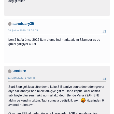
değiştirdiler.
sanctuary35
08 Şubat 2020, 23:59:05
#3
ben 2 hafta önce 2015 jtdm giume inci marka aldım 72amper ss de
güzel çalışıyor 430tl
umdere
11 Mart 2020, 17:35:48
#4
Start Stop çok kısa süre devre kalıp 3-5 saniye sonra devreden çıkıyor
diye Sultanbeyli'nde bi elektrikçiye gittim. Daha kaputu acar açmaz
tabi böyle olur senin akü normal akü dedi. Bende Varta 72AH EFB
aldım ve kendim taktım. Tabi sonuçta değişiklik yok.
üzerinden 6
ay gecti halen aynı.
O zaman EFB almadan önce çok araştırdım AGB alınmalı mı diye;