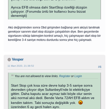
Ayrıca EFB olmasa dahi StartStop özelliği düzgün
çalışıyor. (Forumda ünlü bir kullanıcı bunu bizzat
denemişti)
Akü değişiminden sonra Obd girişinden bağlanıp yeni aküyü tanıtmak
gerekiyor sanırım start stop düzgün çalışabilsin diye. Ben geçenlerde
sigortasını söküp takmıştım kontrol amaçlı, hiç çalışmayan start stop bir
kereliğine 3-4 saniye motoru durdurdu sonra yine hiç çalışmadı.
Vesper
11 Mart 2020, 21:38:52
#6
You are not allowed to view links.
Register
or
Login
Start Stop çok kısa süre devre kalıp 3-5 saniye sonra
devreden çıkıyor diye Sultanbeyli'nde bi elektrikçiye
gittim. Daha kaputu acar açmaz tabi böyle olur senin
akü normal akü dedi. Bende Varta 72AH EFB aldım ve
kendim taktım. Tabi sonuçta değişiklik yok.
üzerinden 6 ay gecti halen aynı.