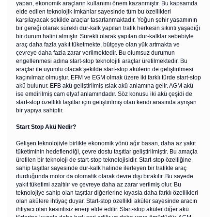
yapan, ekonomik araçların kullanımı önem kazanmıştır. Bu kapsamda
elde edilen teknolojik imkanlar sayesinde tüm bu özellikleri
karşılayacak şekilde araçlar tasarlanmaktadır. Yoğun şehir yaşamının
bir gereği olarak sürekli dur-kalk yapılan trafik herkesin sıkıntı yaşadığı
bir durum halini almıştır. Sürekli olarak yapılan dur-kalklar sebebiyle
araç daha fazla yakıt tüketmekte, bütçeye olan yük artmakta ve
çevreye daha fazla zarar verilmektedir. Bu olumsuz durumun
engellenmesi adına start-stop teknolojili araçlar üretilmektedir. Bu
araçlar ile uyumlu olacak şekilde start-stop akülerin de geliştirilmesi
kaçınılmaz olmuştur. EFM ve EGM olmak üzere iki farklı türde start-stop
akü bulunur. EFB akü geliştirilmiş ıslak akü anlamına gelir. AGM akü
ise emdirilmiş cam elyaf anlamındadır. Söz konusu iki akü çeşidi de
start-stop özellikli taşıtlar için geliştirilmiş olan kendi arasında ayrışan
bir yapıya sahiptir.
Start Stop Akü Nedir?
Gelişen teknolojiyle birlikte ekonomik yönü ağır basan, daha az yakıt
tüketiminin hedeflendiği, çevre dostu taşıtlar geliştirilmiştir. Bu amaçla
üretilen bir teknoloji de start-stop teknolojisidir. Start-stop özelliğine
sahip taşıtlar sayesinde dur-kalk halinde ilerleyen bir trafikte araç
durduğunda motor da otomatik olarak devre dışı bırakılır. Bu sayede
yakıt tüketimi azaltılır ve çevreye daha az zarar verilmiş olur. Bu
teknolojiye sahip olan taşıtlar diğerlerine kıyasla daha farklı özellikleri
olan akülere ihtiyaç duyar. Start-stop özellikli aküler sayesinde aracın
ihtiyacı olan kesintisiz enerji elde edilir. Start-stop aküler diğer akü