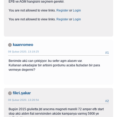
EFB ve AGM hangisini seçmem gerekir.
You are not allowed to view links.
Register
or
Login
You are not allowed to view links.
Register
or
Login
kaanromeo
08 Şubat 2020, 13:19:25
#1
Benimde akü can çekişiyor. bu sefer agm alasım var.
Kullanan arkadaşlar bir artisini gordumu acaba fazladan bir para
vermeye degermi?
fikri.şakar
08 Şubat 2020, 13:26:54
#2
Bugün 2015 giulietta jtd aracıma magneti marelli 72 amper efb start
stop akü aldım fiat servisinden aküde kampanya varmış 590tl ye