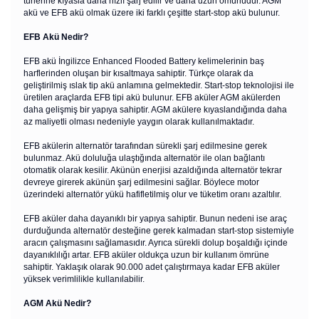
türlerine kıyasla daha hızlı şarj edilir ve daha uzun ömürlüdür. AGM
akü ve EFB akü olmak üzere iki farklı çeşitte start-stop akü bulunur.
EFB Akü Nedir?
EFB akü İngilizce Enhanced Flooded Battery kelimelerinin baş
harflerinden oluşan bir kısaltmaya sahiptir. Türkçe olarak da
geliştirilmiş ıslak tip akü anlamına gelmektedir. Start-stop teknolojisi ile
üretilen araçlarda EFB tipi akü bulunur. EFB aküler AGM akülerden
daha gelişmiş bir yapıya sahiptir. AGM akülere kıyaslandığında daha
az maliyetli olması nedeniyle yaygın olarak kullanılmaktadır.
EFB akülerin alternatör tarafından sürekli şarj edilmesine gerek
bulunmaz. Akü doluluğa ulaştığında alternatör ile olan bağlantı
otomatik olarak kesilir. Akünün enerjisi azaldığında alternatör tekrar
devreye girerek akünün şarj edilmesini sağlar. Böylece motor
üzerindeki alternatör yükü hafifletilmiş olur ve tüketim oranı azaltılır.
EFB aküler daha dayanıklı bir yapıya sahiptir. Bunun nedeni ise araç
durduğunda alternatör desteğine gerek kalmadan start-stop sistemiyle
aracın çalışmasını sağlamasıdır. Ayrıca sürekli dolup boşaldığı içinde
dayanıklılığı artar. EFB aküler oldukça uzun bir kullanım ömrüne
sahiptir. Yaklaşık olarak 90.000 adet çalıştırmaya kadar EFB aküler
yüksek verimlilikle kullanılabilir.
AGM Akü Nedir?