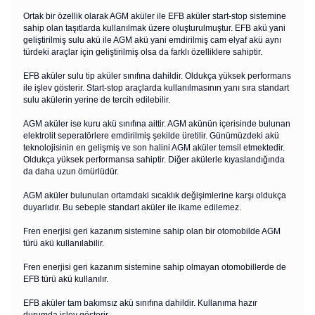
Ortak bir özellik olarak AGM aküler ile EFB aküler start-stop sistemine
sahip olan taşıtlarda kullanılmak üzere oluşturulmuştur. EFB akü yani
geliştirilmiş sulu akü ile AGM akü yani emdirilmiş cam elyaf akü aynı
türdeki araçlar için geliştirilmiş olsa da farklı özelliklere sahiptir.
EFB aküler sulu tip aküler sınıfına dahildir. Oldukça yüksek performans
ile işlev gösterir. Start-stop araçlarda kullanılmasının yanı sıra standart
sulu akülerin yerine de tercih edilebilir.
AGM aküler ise kuru akü sınıfına aittir. AGM akünün içerisinde bulunan
elektrolit seperatörlere emdirilmiş şekilde üretilir. Günümüzdeki akü
teknolojisinin en gelişmiş ve son halini AGM aküler temsil etmektedir.
Oldukça yüksek performansa sahiptir. Diğer akülerle kıyaslandığında
da daha uzun ömürlüdür.
AGM aküler bulunulan ortamdaki sıcaklık değişimlerine karşı oldukça
duyarlıdır. Bu sebeple standart aküler ile ikame edilemez.
Fren enerjisi geri kazanım sistemine sahip olan bir otomobilde AGM
türü akü kullanılabilir.
Fren enerjisi geri kazanım sistemine sahip olmayan otomobillerde de
EFB türü akü kullanılır.
EFB aküler tam bakımsız akü sınıfına dahildir. Kullanıma hazır
durumda işlev gösterir.