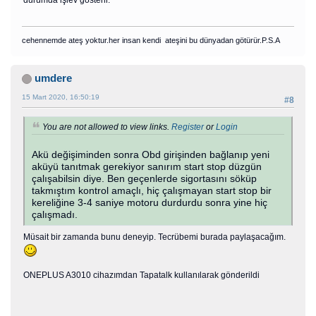
cehennemde ateş yoktur.her insan kendi ateşini bu dünyadan götürür.P.S.A
umdere
15 Mart 2020, 16:50:19
#8
You are not allowed to view links.
Register
or
Login
Akü değişiminden sonra Obd girişinden bağlanıp yeni
aküyü tanıtmak gerekiyor sanırım start stop düzgün
çalışabilsin diye. Ben geçenlerde sigortasını söküp
takmıştım kontrol amaçlı, hiç çalışmayan start stop bir
kereliğine 3-4 saniye motoru durdurdu sonra yine hiç
çalışmadı.
Müsait bir zamanda bunu deneyip. Tecrübemi burada paylaşacağım.
ONEPLUS A3010 cihazımdan Tapatalk kullanılarak gönderildi