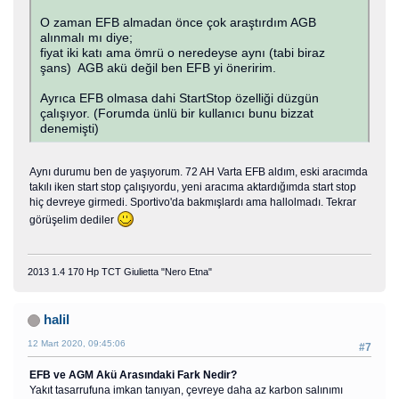
O zaman EFB almadan önce çok araştırdım AGB
alınmalı mı diye;
fiyat iki katı ama ömrü o neredeyse aynı (tabi biraz
şans) AGB akü değil ben EFB yi öneririm.
Ayrıca EFB olmasa dahi StartStop özelliği düzgün
çalışıyor. (Forumda ünlü bir kullanıcı bunu bizzat
denemişti)
Aynı durumu ben de yaşıyorum. 72 AH Varta EFB aldım, eski aracımda
takılı iken start stop çalışıyordu, yeni aracıma aktardığımda start stop
hiç devreye girmedi. Sportivo'da bakmışlardı ama hallolmadı. Tekrar
görüşelim dediler
2013 1.4 170 Hp TCT Giulietta "Nero Etna"
halil
12 Mart 2020, 09:45:06
#7
EFB ve AGM Akü Arasındaki Fark Nedir?
Yakıt tasarrufuna imkan tanıyan, çevreye daha az karbon salınımı