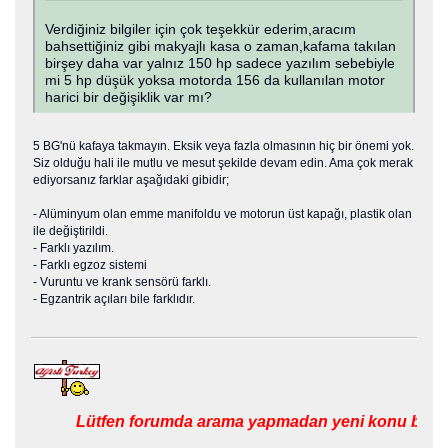
Verdiğiniz bilgiler için çok teşekkür ederim,aracım
bahsettiğiniz gibi makyajlı kasa o zaman,kafama takılan
birşey daha var yalnız 150 hp sadece yazılım sebebiyle
mi 5 hp düşük yoksa motorda 156 da kullanılan motor
harici bir değişiklik var mı?
5 BG'nü kafaya takmayın. Eksik veya fazla olmasının hiç bir önemi yok.
Siz olduğu hali ile mutlu ve mesut şekilde devam edin. Ama çok merak
ediyorsanız farklar aşağıdaki gibidir;
- Alüminyum olan emme manifoldu ve motorun üst kapağı, plastik olan
ile değiştirildi.
- Farklı yazılım.
- Farklı egzoz sistemi
- Vuruntu ve krank sensörü farklı.
- Egzantrik açıları bile farklıdır.
Lütfen forumda arama yapmadan yeni konu başlat