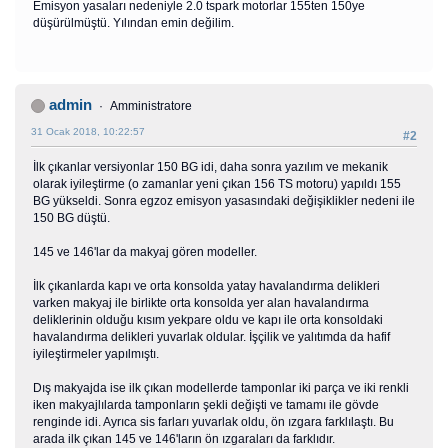
Emisyon yasaları nedeniyle 2.0 tspark motorlar 155ten 150ye
düşürülmüştü. Yılından emin değilim.
admin
Amministratore
31 Ocak 2018, 10:22:57
#2
İlk çıkanlar versiyonlar 150 BG idi, daha sonra yazılım ve mekanik
olarak iyileştirme (o zamanlar yeni çıkan 156 TS motoru) yapıldı 155
BG yükseldi. Sonra egzoz emisyon yasasındaki değişiklikler nedeni ile
150 BG düştü.
145 ve 146'lar da makyaj gören modeller.
İlk çıkanlarda kapı ve orta konsolda yatay havalandırma delikleri
varken makyaj ile birlikte orta konsolda yer alan havalandırma
deliklerinin olduğu kısım yekpare oldu ve kapı ile orta konsoldaki
havalandırma delikleri yuvarlak oldular. İşçilik ve yalıtımda da hafif
iyileştirmeler yapılmıştı.
Dış makyajda ise ilk çıkan modellerde tamponlar iki parça ve iki renkli
iken makyajlılarda tamponların şekli değişti ve tamamı ile gövde
renginde idi. Ayrıca sis farları yuvarlak oldu, ön ızgara farklılaştı. Bu
arada ilk çıkan 145 ve 146'ların ön ızgaraları da farklıdır.