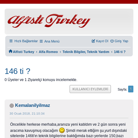
Hızlı Bağlantılar
Kayıt Ol
Giriş Yap
Ana Menü
‹
‹
‹
Alfisti Turkey
Alfa Romeo
Teknik Bilgiler, Teknik Yardım
146 ti ?
146 ti ?
0 Üyeler ve 1 Ziyaretçi konuyu incelemekte.
1
KULLANICI EYLEMLERI
Sayfa
Kemalanilyilmaz
30 Ocak 2018, 21:10:34
Öncelikle herkese merhaba,aranıza yeni katıldım ve 2 gün sonra yeni
aracıma kavuşmuş olacağım
Şimdi merak ettiğim şu,yurt dışındaki
sitelerde 146ti'ın teknik bilgilerine baktığımda bazı yerlerde 150,bazı