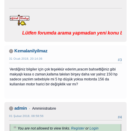
Lütfen forumda arama yapmadan yeni konu başlat
Kemalanilyilmaz
31 Ocak 2018, 20:14:36
#3
Verdiğiniz bilgiler için çok teşekkür ederim,aracım bahsettiğiniz gibi
makyajlı kasa o zaman,kafama takılan birşey daha var yalnız 150 hp
sadece yazılım sebebiyle mi 5 hp düşük yoksa motorda 156 da
kullanılan motor harici bir değişiklik var mı?
admin
Amministratore
01 Şubat 2018, 08:58:56
#4
You are not allowed to view links.
Register
or
Login