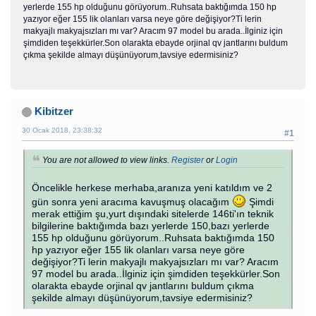
yerlerde 155 hp olduğunu görüyorum..Ruhsata baktığımda 150 hp
yazıyor eğer 155 lik olanları varsa neye göre değişiyor?Ti lerin
makyajlı makyajsızları mı var? Aracım 97 model bu arada..İlginiz için
şimdiden teşekkürler.Son olarakta ebayde orjinal qv jantlarını buldum
çıkma şekilde almayı düşünüyorum,tavsiye edermisiniz?
Kibitzer
30 Ocak 2018, 23:38:32
#1
You are not allowed to view links.
Register
or
Login
Öncelikle herkese merhaba,aranıza yeni katıldım ve 2
gün sonra yeni aracıma kavuşmuş olacağım
Şimdi
merak ettiğim şu,yurt dışındaki sitelerde 146ti'ın teknik
bilgilerine baktığımda bazı yerlerde 150,bazı yerlerde
155 hp olduğunu görüyorum..Ruhsata baktığımda 150
hp yazıyor eğer 155 lik olanları varsa neye göre
değişiyor?Ti lerin makyajlı makyajsızları mı var? Aracım
97 model bu arada..İlginiz için şimdiden teşekkürler.Son
olarakta ebayde orjinal qv jantlarını buldum çıkma
şekilde almayı düşünüyorum,tavsiye edermisiniz?