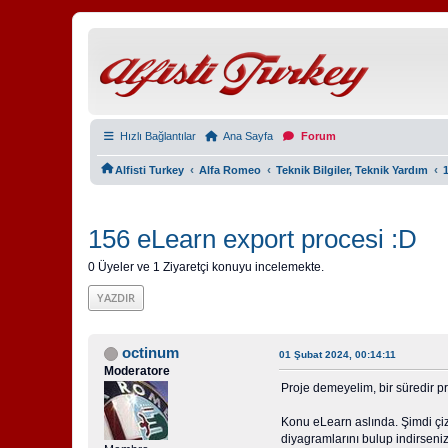
Hızlı Bağlantılar
Ana Sayfa
Forum
‹
‹
‹
Alfisti Turkey
Alfa Romeo
Teknik Bilgiler, Teknik Yardım
156 eLearn export procesi :D
0 Üyeler ve 1 Ziyaretçi konuyu incelemekte.
YAZDIR
octinum
01 Şubat 2024, 00:14:11
Moderatore
Proje demeyelim, bir süredir p
Konu eLearn aslında. Şimdi çiz
diyagramlarını bulup indirseniz