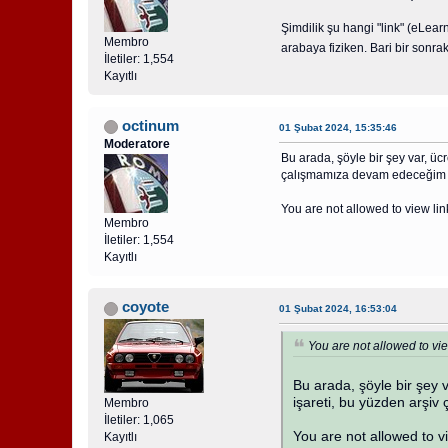
Şimdilik şu hangi "link" (eLea
Membro
arabaya fiziken. Bari bir sonrak
İletiler: 1,554
Kayıtlı
octinum
01 Şubat 2024, 15:35:46
Moderatore
Bu arada, şöyle bir şey var, ü
çalışmamıza devam edeceğim 
You are not allowed to view lin
Membro
İletiler: 1,554
Kayıtlı
coyote
01 Şubat 2024, 16:53:04
You are not allowed to vie
Bu arada, şöyle bir şey 
işareti, bu yüzden arşi
Membro
İletiler: 1,065
You are not allowed to v
Kayıtlı