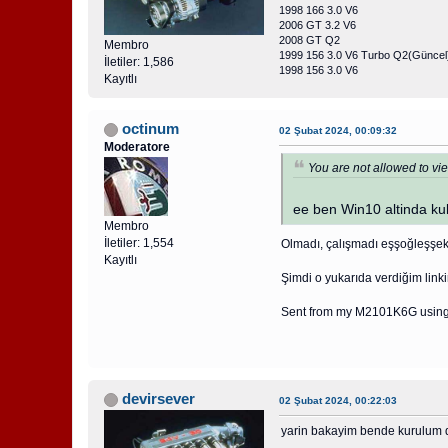
1998 166 3.0 V6
2006 GT 3.2 V6
2008 GT Q2
Membro
1999 156 3.0 V6 Turbo Q2(Güncel
İletiler: 1,586
1998 156 3.0 V6
Kayıtlı
octinum
02 Şubat 2024, 00:09:32
Moderatore
You are not allowed to vie
ee ben Win10 altinda ku
Membro
İletiler: 1,554
Olmadı, çalışmadı eşşoğleşşek
Kayıtlı
Şimdi o yukarıda verdiğim linki
Sent from my M2101K6G using
devirsever
02 Şubat 2024, 00:22:03
yarin bakayim bende kurulum d