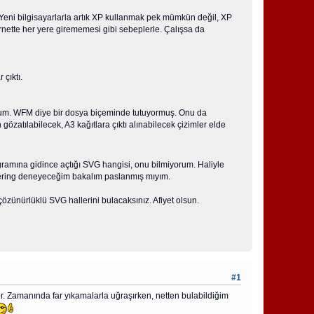
Yeni bilgisayarlarla artık XP kullanmak pek mümkün değil, XP
nette her yere girememesi gibi sebeplerle. Çalışsa da
çıktı.
ldum. WFM diye bir dosya biçeminde tutuyormuş. Onu da
atılabilecek, A3 kağıtlara çıktı alınabilecek çizimler elde
ramına gidince açtığı SVG hangisi, onu bilmiyorum. Haliyle
neering deneyeceğim bakalım paslanmış mıyım.
özünürlüklü SVG hallerini bulacaksınız. Afiyet olsun.
#1
ıyor. Zamanında far yıkamalarla uğraşırken, netten bulabildiğim