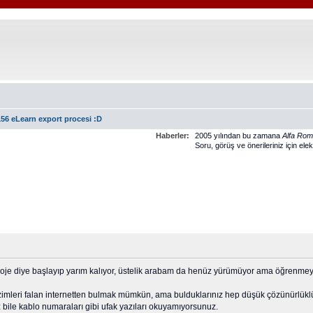
156 eLearn export procesi :D
Haberler:
2005 yılından bu zamana
Alfa Ro
Soru, görüş ve önerileriniz için ele
roje diye başlayıp yarım kalıyor, üstelik arabam da henüz yürümüyor ama öğrenmeye
imleri falan internetten bulmak mümkün, ama bulduklarınız hep düşük çözünürlüklü 
 bile kablo numaraları gibi ufak yazıları okuyamıyorsunuz.