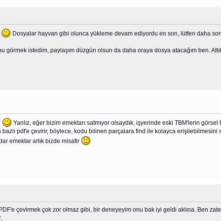
.
Dosyalar hayvan gibi olunca yükleme devam ediyordu en son, lütfen daha son
nu görmek istedim, paylaşım düzgün olsun da daha oraya dosya atacağım ben. Attık
i
Yanlız, eğer bizim emektarı satmıyor olsaydık, işyerinde eski TBM'lerin görsel ta
 bazlı pdf'e çevirir, böylece, kodu bilinen parçalara find ile kolayca erişilebilmesini 
ar emektar artık bizde misafir
- PDF'e çevirmek çok zor olmaz gibi, bir deneyeyim onu bak iyi geldi aklına. Ben za
.