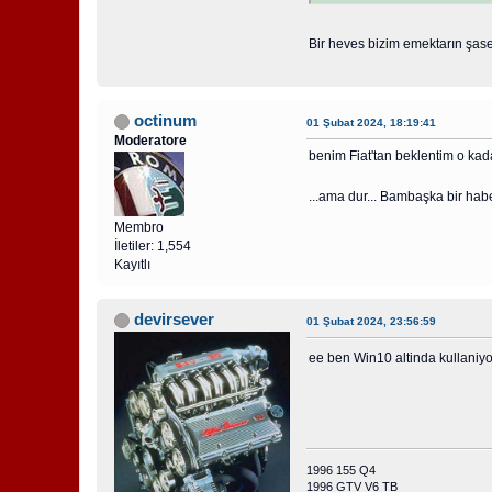
Bir heves bizim emektarın şase
octinum
01 Şubat 2024, 18:19:41
Moderatore
benim Fiat'tan beklentim o kad
...ama dur... Bambaşka bir hab
Membro
İletiler: 1,554
Kayıtlı
devirsever
01 Şubat 2024, 23:56:59
ee ben Win10 altinda kullani
1996 155 Q4
1996 GTV V6 TB