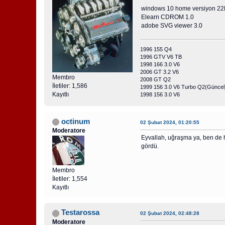
windows 10 home versiyon 2
Elearn CDROM 1.0
adobe SVG viewer 3.0
1996 155 Q4
1996 GTV V6 TB
1998 166 3.0 V6
2006 GT 3.2 V6
Membro
2008 GT Q2
İletiler: 1,586
1999 156 3.0 V6 Turbo Q2(Güncel
Kayıtlı
1998 156 3.0 V6
octinum
02 Şubat 2024, 01:20:55
Moderatore
Eyvallah, uğraşma ya, ben de h
gördü.
Membro
İletiler: 1,554
Kayıtlı
Testarossa
02 Şubat 2024, 02:48:28
Moderatore