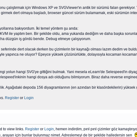
u çalıştırmak için Windows XP ve SVGViewer'ın antik bir sürümü falan gerekiyor. 
le girmek dert olmaya başladı, browser güncel sürüm bulamamak, eski sürümün inter
yollarına bakıyordum. İki temel yöntem şu anda:
 KVM ile yaptım ben. Bir şekilde oldu, ama yukarıda dediğim ve daha başka sorunlar 
 daha düzgün iş gördü bende. Debug etmeye çalışıyorum.
r seferinde dert olacak derken bu çizimlerin bir kaynağı olması lazım dedim ve bu
le yapınca ne oluyor? Epeyce yüksek çözünürlükte, dolayısıyla kocaman kocaman göz
gi yolun hangi SVG'ye gittiğini bulmak. Yani mesela eLearn'de Selespeed'in diyag
 Selespeed'inkinin hangi dosya adı olduğunu bilmiyorum. Biraz daha reverse engi
lik. Aşağıdaki depoda 156 diyagramlarının (en azından bir klasördekilerin) yüksek ç
ks.
Register
or
Login
d to view links.
Register
or
Login
, hemen indirdim, pırıl pırıl çizimler göz kamaştır
, arayan için bunlar bulunmaz nimet. Adreslemeyi de bir şekilde halledersin sen