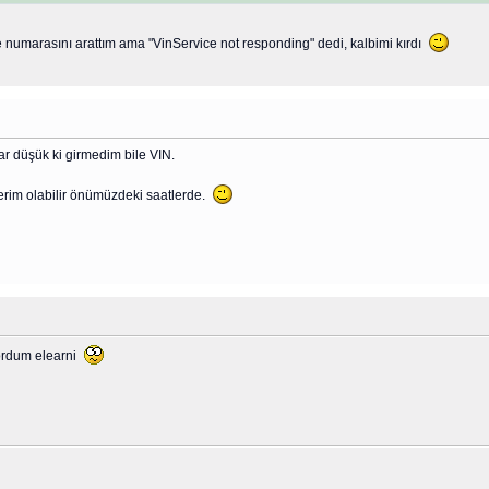
 numarasını arattım ama "VinService not responding" dedi, kalbimi kırdı
ar düşük ki girmedim bile VIN.
erim olabilir önümüzdeki saatlerde.
yordum elearni