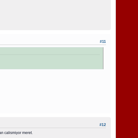
#11
#12
n calismiyor meret.