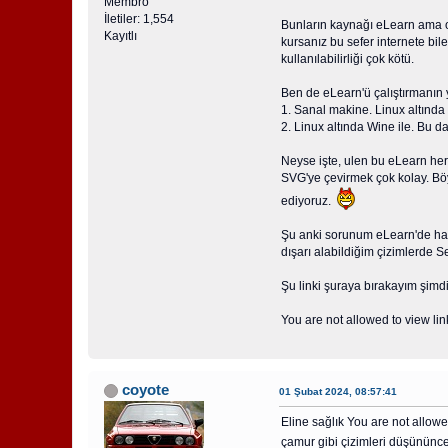
Membro
İletiler: 1,554
Bunların kaynağı eLearn ama on
Kayıtlı
kursanız bu sefer internete bi
kullanılabilirliği çok kötü.
Ben de eLearn'ü çalıştırmanın 
1. Sanal makine. Linux altında
2. Linux altında Wine ile. Bu
Neyse işte, ulen bu eLearn he
SVG'ye çevirmek çok kolay. Böy
ediyoruz.
Şu anki sorunum eLearn'de han
dışarı alabildiğim çizimlerde
Şu linki şuraya bırakayım şimdi
You are not allowed to view lin
coyote
01 Şubat 2024, 08:57:41
Eline sağlık You are not allowe
çamur gibi çizimleri düşününce