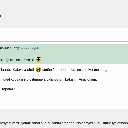
)
w links.
Register
or
Login
llaniyordum elearni
 bende. Kafayı yedirdi.
sürüm falan durumları mı bilmiyorum gerçi.
n lokal kopyasını oluşturmaya çalışıyorum bakalım. Arşiv olsun.
 Tapatalk
osyasi vardi, yalniz sanal surucu tanimlamadan, iso dosyasini bu surucuye atmada