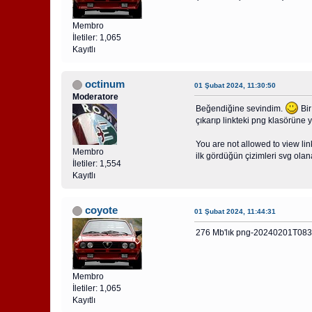
Membro
İletiler: 1,065
Kayıtlı
octinum
01 Şubat 2024, 11:30:50
Moderatore
Beğendiğine sevindim.
Bir
çıkarıp linkteki png klasörüne 
You are not allowed to view lin
Membro
ilk gördüğün çizimleri svg ola
İletiler: 1,554
Kayıtlı
coyote
01 Şubat 2024, 11:44:31
276 Mb'lık png-20240201T083639
Membro
İletiler: 1,065
Kayıtlı