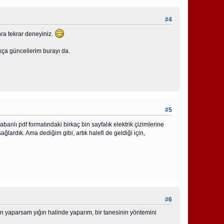
#4
ra tekrar deneyiniz.
ça güncellerim burayı da.
#5
banlı pdf formatındaki birkaç bin sayfalık elektrik çizimlerine
sağlardık. Ama dediğim gibi, artık halefi de geldiği için,
#6
ten yaparsam yığın halinde yaparım, bir tanesinin yöntemini