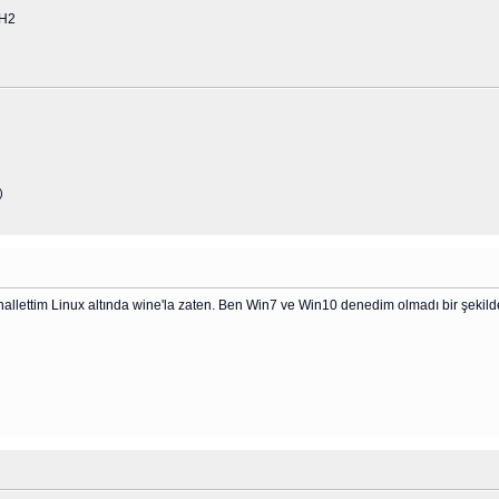
2H2
)
allettim Linux altında wine'la zaten. Ben Win7 ve Win10 denedim olmadı bir şekilde.