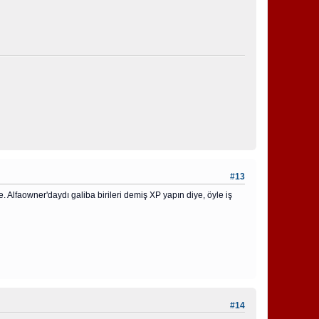
#13
 Alfaowner'daydı galiba birileri demiş XP yapın diye, öyle iş
#14