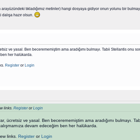
rn arayüzündeki tıkladığımız metinler) hangi dosyaya gidiyor onun yolunu bir bulmay
i dalışa hazır olsun.
cretsiz ve yasal. Ben becerememiştim ama aradığımı bulmayı. Tabii Stellantis onu so
ben her halükarda.
ks.
Register
or
Login
w links.
Register
or
Login
var, ücretsiz ve yasal. Ben becerememiştim ama aradığımı bulmayı. Tabi
v çalışmamıza devam edeceğim ben her halükarda.
iew links.
Register
or
Login