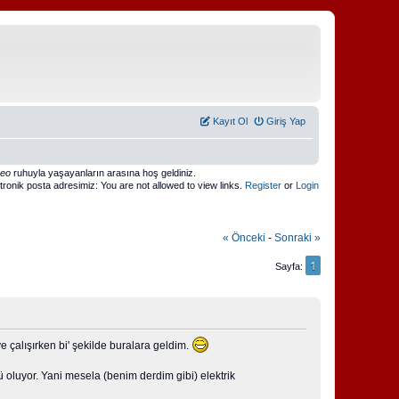
Kayıt Ol
Giriş Yap
meo
ruhuyla yaşayanların arasına hoş geldiniz.
ktronik posta adresimiz: You are not allowed to view links.
Register
or
Login
« Önceki
-
Sonraki »
1
Sayfa
 çalışırken bi' şekilde buralara geldim.
oluyor. Yani mesela (benim derdim gibi) elektrik