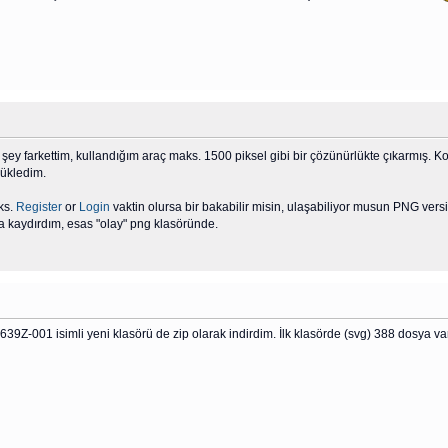
 şey farkettim, kullandığım araç maks. 1500 piksel gibi bir çözünürlükte çıkarmış. K
yükledim.
ks.
Register
or
Login
vaktin olursa bir bakabilir misin, ulaşabiliyor musun PNG versi
na kaydırdım, esas "olay" png klasöründe.
Z-001 isimli yeni klasörü de zip olarak indirdim. İlk klasörde (svg) 388 dosya var