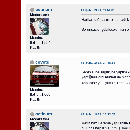
octinum
01 Şubat 2024, 11:51:31
Moderatore
Harika, sağolasın, elnie sağlık
Sorunsuz erişebilecek misin o
Membro
İletiler: 1,554
Kayıtlı
coyote
01 Şubat 2024, 14:48:14
Senin eline sağlık, ne yaptım k
yaptığımız gibi bunları da metin
kendisine yeni yuva bulana kad
Membro
İletiler: 1,065
Kayıtlı
octinum
01 Şubat 2024, 15:23:05
Moderatore
Metin bazlı -arama yapılabilir
bulunca hepsi bulunmuş sayılır