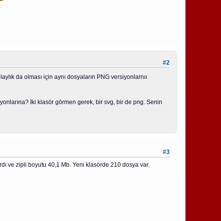
#2
olaylık da olması için aynı dosyaların PNG versiyonlarnıı
yonlarına? İki klasör görmen gerek, bir svg, bir de png. Senin
#3
dı ve zipli boyutu 40,1 Mb. Yeni klasörde 210 dosya var.