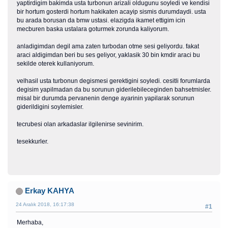
yaptirdigim bakimda usta turbonun arizali oldugunu soyledi ve kendisi
bir hortum gosterdi hortum hakikaten acayip sismis durumdaydi. usta
bu arada borusan da bmw ustasi. elazigda ikamet ettigim icin
mecburen baska ustalara goturmek zorunda kaliyorum.
anladigimdan degil ama zaten turbodan otme sesi geliyordu. fakat
araci aldigimdan beri bu ses geliyor, yaklasik 30 bin kmdir araci bu
sekilde oterek kullaniyorum.
velhasil usta turbonun degismesi gerektigini soyledi. cesitli forumlarda
degisim yapilmadan da bu sorunun giderilebileceginden bahsetmisler.
misal bir durumda pervanenin denge ayarinin yapilarak sorunun
giderildigini soylemisler.
tecrubesi olan arkadaslar ilgilenirse sevinirim.
tesekkurler.
Erkay KAHYA
24 Aralık 2018, 16:17:38
#1
Merhaba,