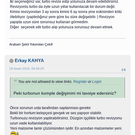
İki seçeneğiniz var, turbo revize edip yolunuza devam edebilirsiniz.
Revizyonlu turbo da öyle uzun yıllar kullanılacak bir durum değil.
Kimisi revizyondan 3 ay sonra kimisi 6 ay sonra yine eskisinden kötü
ötebiliyor. (yaptırdığınız yere göre bu süre değişebilir. ) Revizyon
yapıpta uzun süre sorunsuz kullanan görmedim.
Diğer seçenek sıfır turbo alıp yolunuza sorunsuz devam etmek.
Arabam Şekil Yolumdan Çekil!
Erkay KAHYA
26 Aralık 2018, 09:36:25
#4
You are not allowed to view links.
Register
or
Login
Peki turbonun komple değişimini mi tavsiye edersiniz?
Önce sorunun usta tarafından saptanması gerekir.
Bekli bir hortum kelepçesi gevşek ve ses yapıyor olabilir.
Turbonuzu revizyon yaptırabilirsiniz. Düzgün işçilikle turbo revizyonu
uzun vade kullanılabiliyor.
Yeni malzeme tamir çözümünden iyidir. En azından malzemeler yeni.