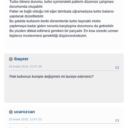
Turbo ötmesi durumu, turbo içerisindeki pallerin düzensiz çalışması
durumunda oluşabilir.
Paller ve bağlı olduğu mil eğer tahribata uğramadıysa turbo balansı
yapılarak düzeltilebilir.
Bu şekilde kullanım ileriki dönemlerde turbo kaynaklı motor
yaptırmaya kadar giden sorunla karşılaşma durumunu da getirebilir.
Bu yüzden dikkat edilmesi gereken bir parçadır. En kısa sürede uzman
kişilerce incelenmesi gerekliliği düşüncesindeyim.
ibayeer
24 Aralık 2018, 21:57:39
#2
Peki turbonun komple değişimini mi tavsiye edersiniz?
ucarozcan
25 Aralık 2018, 12:07:23
#3