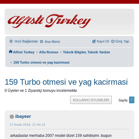
Hızlı Bağlantılar
Kayıt Ol
Giriş Yap
Ana Menü
‹
‹
Alfisti Turkey
Alfa Romeo
Teknik Bilgiler, Teknik Yardım
‹
159 Turbo otmesi ve yag kacirmasi
159 Turbo otmesi ve yag kacirmasi
0 Üyeler ve 1 Ziyaretçi konuyu incelemekte.
1
KULLANICI EYLEMLERI
Sayfa
ibayeer
17 Aralık 2018, 21:54:10
arkadaslar merhaba 2007 model dizel 159 sahibiyim. bugun