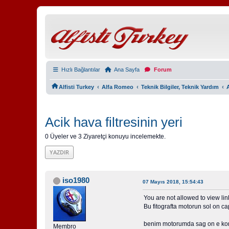
Hızlı Bağlantılar
Ana Sayfa
Forum
‹
‹
‹
Alfisti Turkey
Alfa Romeo
Teknik Bilgiler, Teknik Yardım
A
Acik hava filtresinin yeri
0 Üyeler ve 3 Ziyaretçi konuyu incelemekte.
YAZDIR
iso1980
07 Mayıs 2018, 15:54:43
You are not allowed to view lin
Bu fitografta motorun sol on c
benim motorumda sag on e ko
Membro