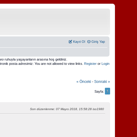
Kayıt Ol
Giriş Yap
meo
ruhuyla yaşayanların arasına hoş geldiniz.
ktronik posta adresimiz: You are not allowed to view links.
Register
or
Login
« Önceki
-
Sonraki »
1
Sayfa
Son düzenlenme
: 07 Mayıs 2018, 15:58:28 iso1980