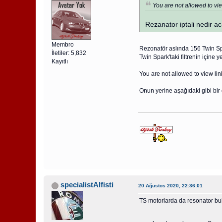
You are not allowed to vie
Rezanator iptali nedir a
Membro
Rezonatör aslında 156 Twin Spa
İletiler: 5,832
Twin Spark'taki filtrenin içine 
Kayıtlı
You are not allowed to view lin
Onun yerine aşağıdaki gibi bir d
specialistAlfisti
20 Ağustos 2020, 22:36:01
TS motorlarda da resonator bulu