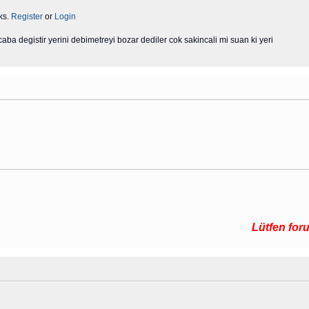
ks.
Register
or
Login
ba degistir yerini debimetreyi bozar dediler cok sakincali mi suan ki yeri
Lütfen forumda ar