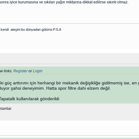
 sonra iyice kurumasına ve sıkılan yağın miktarına dikkat edilirse sıkıntı olmaz.
kendi ateşini bu dünyadan götürür.P.S.A
w links.
Register
or
Login
i güç arttırımı için herhangi bir mekanik değişikliğe gidilmemiş ise, en
i oluyor şahsi deneyimim. Hatta spor filtre dahi elzem değil.
atalk kullanılarak gönderildi
elamlar