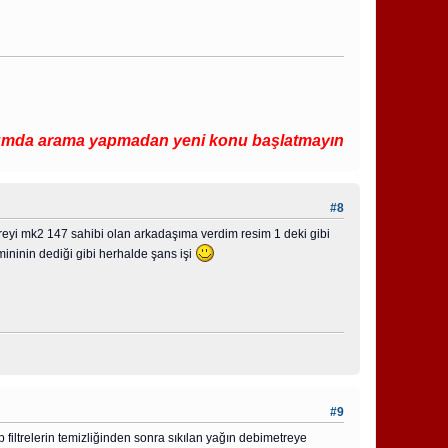
ama yapmadan yeni konu başlatmayın.
#8
ltreyi mk2 147 sahibi olan arkadaşıma verdim resim 1 deki gibi
mininin dediği gibi herhalde şans işi
#9
 filtrelerin temizliğinden sonra sıkılan yağın debimetreye