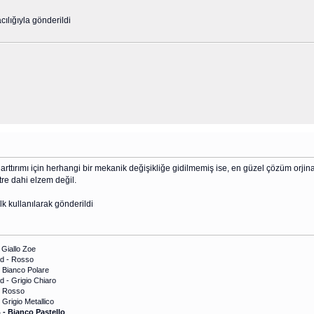
ılığıyla gönderildi
rttırımı için herhangi bir mekanik değişikliğe gidilmemiş ise, en güzel çözüm orjinal 
tre dahi elzem değil.
 kullanılarak gönderildi
 Giallo Zoe
ed - Rosso
 Bianco Polare
 - Grigio Chiaro
- Rosso
Grigio Metallico
 - Bianco Pastello