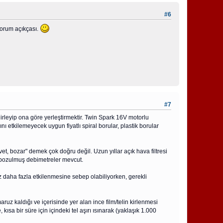
#6
yorum açıkçası.
#7
irleyip ona göre yerleştirmektir. Twin Spark 16V motorlu
tkilemeyecek uygun fiyatlı spiral borular, plastik borular
t, bozar" demek çok doğru değil. Uzun yıllar açık hava filtresi
e bozulmuş debimetreler mevcut.
raz daha fazla etkilenmesine sebep olabiliyorken, gerekli
uz kaldığı ve içerisinde yer alan ince film/telin kirlenmesi
ısa bir süre için içindeki tel aşırı ısınarak (yaklaşık 1.000