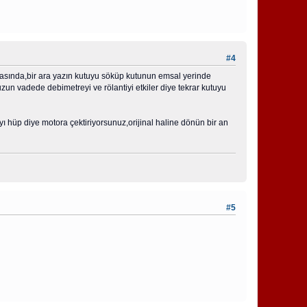
#4
 şemasında,bir ara yazın kutuyu söküp kutunun emsal yerinde
uzun vadede debimetreyi ve rölantiyi etkiler diye tekrar kutuyu
ı hüp diye motora çektiriyorsunuz,orijinal haline dönün bir an
#5