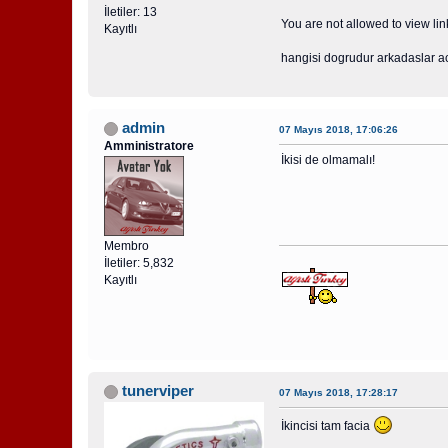
İletiler: 13
You are not allowed to view lin
Kayıtlı
hangisi dogrudur arkadaslar aca
admin
07 Mayıs 2018, 17:06:26
Amministratore
İkisi de olmamalı!
Membro
İletiler: 5,832
Kayıtlı
tunerviper
07 Mayıs 2018, 17:28:17
İkincisi tam facia