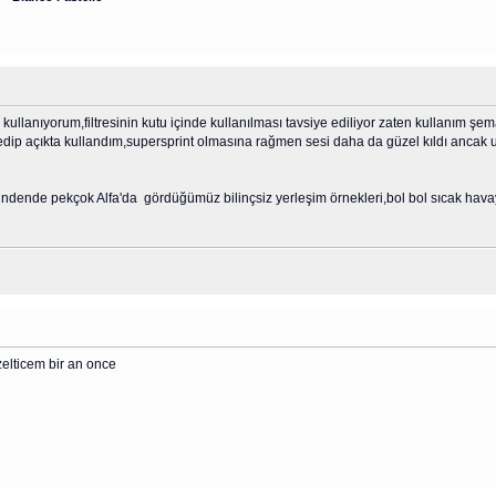
ni kullanıyorum,filtresinin kutu içinde kullanılması tavsiye ediliyor zaten kullanım
bile edip açıkta kullandım,supersprint olmasına rağmen sesi daha da güzel kıldı ancak 
bindende pekçok Alfa'da gördüğümüz bilinçsiz yerleşim örnekleri,bol bol sıcak havay
elticem bir an once