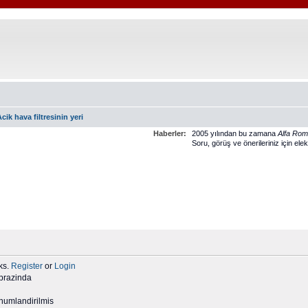
cik hava filtresinin yeri
Haberler:
2005 yılından bu zamana
Alfa Ro
Soru, görüş ve önerileriniz için ele
ks.
Register
or
Login
aprazinda
numlandirilmis