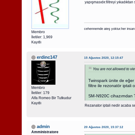
yapışmasıdır.filtreyi yıkadıktan
cehennemde ateş yoktur.her insan 
Membro
İletiler: 1,969
Kayıtlı
erdinc147
15 Ağustos 2020, 12:15:47
You are not allowed to vie
Twinspark ünite de eğer k
filtre ile rezonatör iptal
Membro
İletiler: 179
SM-N920C cihazımdan Tap
Alfa Romeo Bir Tutkudur
Kayıtlı
Rezanator iptali nedir acaba s
admin
20 Ağustos 2020, 15:37:12
Amministratore