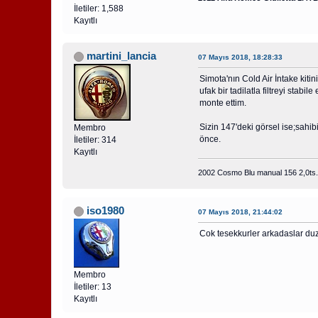
İletiler: 1,588
Kayıtlı
martini_lancia
07 Mayıs 2018, 18:28:33
Simota'nın Cold Air İntake kiti
ufak bir tadilatla filtreyi sta
monte ettim.
Sizin 147'deki görsel ise;sahi
Membro
önce.
İletiler: 314
Kayıtlı
2002 Cosmo Blu manual 156 2,0ts.
iso1980
07 Mayıs 2018, 21:44:02
Cok tesekkurler arkadaslar duz
Membro
İletiler: 13
Kayıtlı