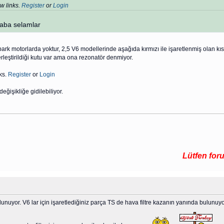
w links.
Register
or
Login
caba selamlar
rk motorlarda yoktur, 2,5 V6 modellerinde aşağıda kırmızı ile işaretlenmiş olan kıs
yerleştirildiği kutu var ama ona rezonatör denmiyor.
ks.
Register
or
Login
eğişikliğe gidilebiliyor.
Lütfen forumda ar
nuyor. V6 lar için işaretlediğiniz parça TS de hava filtre kazanın yanında bulunuyor.