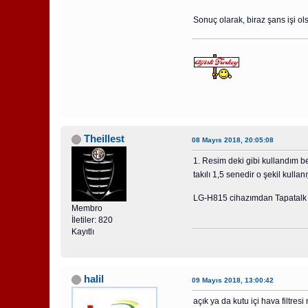
Sonuç olarak, biraz şans işi o
Theillest
08 Mayıs 2018, 20:05:08
1. Resim deki gibi kullandım be
takılı 1,5 senedir o şekil kull
LG-H815 cihazımdan Tapatalk k
Membro
İletiler: 820
Kayıtlı
halil
09 Mayıs 2018, 13:00:42
açık ya da kutu içi hava filtre