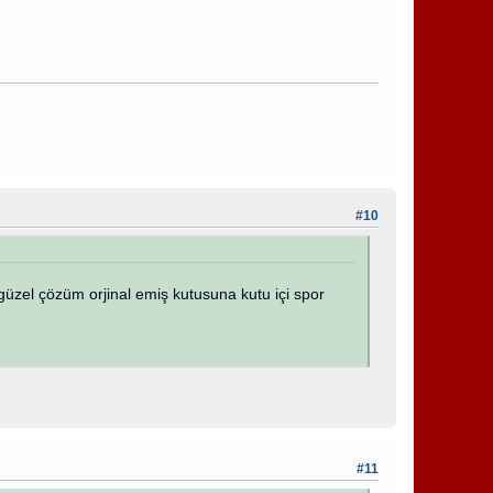
#10
 güzel çözüm orjinal emiş kutusuna kutu içi spor
#11