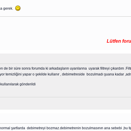
lsa gerek.
Lütfen forumda ar
n de bir süre sonra forumda ki arkadaşların uyarılarına uyarak filtreyi çıkardım .Fi
anıyor temizliğini yapar o şekilde kullanır , debimetreside bozulmadı şuana kadar ,ad
ullanılarak gönderildi
si normal şartlarda debimetreyi bozmaz.debimetrenin bozulmasının ana sebebi ,bu tip