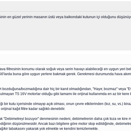
resinin en güzel yerinin masanın üstü veya balkondaki kutunun içi olduğunu düşünü
ava filtresinin konumu olarak soğuk veya serin havayı alabileceği en uygun yeri bel
6'larda buna göre uygun yerlere bakmak gerek. Gerekmesi durumunda hava akımını e
yi bozduğuna/bozmadığına dair hiç bir kanıt olmadığından, "Hayır, bozmaz" veya "Eve
ozulmayan TS 16V motorlar olduğu gibi tamamı ile orijinal kullanımda en az bir ker
eği bir kutu içerisinde olmayıp açık olması, onun çevre etkilerinden (toz, su, vs.) bi
rijinal kağıt filtre kadar sağlıklı denebilir.
rak "Debimetreyi bozuyor" denmesinin nedeni, debimetrenin daha çok toza ve kire mar
diğinin düşünülmesidir. Ancak bazı bilgilere göre motor stop edildiğinde, debimetre, k
ağ/kir tabakasını yakarak yok etmekte ve kendini temizlemekte.