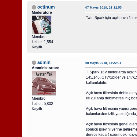
octinum
07 Mayıs 2018, 23:32:55
Moderatore
Twin Spark için açık hava filt
Membro
İletiler: 1,554
Kayıtlı
admin
08 Mayıs 2018, 11:22:31
Amministratore
T. Spark 16V motorlarda açık h
145/146, GTV/Spider ve 147/15
kullanılabilir.
Açık hava filtresinin debimetre
ile kullanıp debimetresi hiç b
Membro
İletiler: 5,832
Açık hava filtresinin yapısı ger
Kayıtlı
bakımları/temizlik yapıldığında, o
Açık hava filtresinin genel ola
sonucu işlevini yerine getireme
derece kadar) üzerindeki toz/y