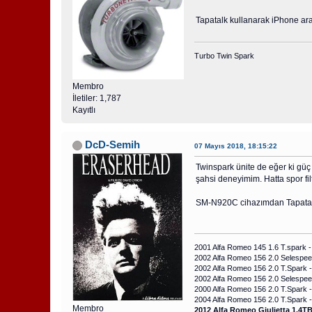
Tapatalk kullanarak iPhone arac
Turbo Twin Spark
Membro
İletiler: 1,787
Kayıtlı
DcD-Semih
07 Mayıs 2018, 18:15:22
Twinspark ünite de eğer ki güç a
şahsi deneyimim. Hatta spor fil
SM-N920C cihazımdan Tapatalk
2001 Alfa Romeo 145 1.6 T.spark -
2002 Alfa Romeo 156 2.0 Selespe
2002 Alfa Romeo 156 2.0 T.Spark -
2002 Alfa Romeo 156 2.0 Selespeed
2000 Alfa Romeo 156 2.0 T.Spark 
2004 Alfa Romeo 156 2.0 T.Spark - 
Membro
2012 Alfa Romeo Giulietta 1.4TB