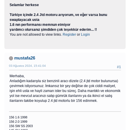
Selamlar herkese
Türkiye içinde 2.4 Jtd motoru arıyorum, ve eğer varsa bunu
swaplayacak usta
1.6 nın performansı memnun etmiyor
yardımcı olursanız şimdiden çok teşekkür ederim... !!
You are not allowed to view links.
Register
or
Login
mustafa26
03 Ağustos 2024, 15:41:04
#1
Merhaba,
Anladığım kadarıyla siz benzinli aracı dizele (2.4 jtd motor bulunursa)
çevirmek istiyorsunuz. İmkansız bir şey değilse de çok ciddi maliyet,
işin ehli usta ve hayli zaman ister bu süreç. Daha mantıklı ve ekonomik
yol ise mevcut aracınızı satıp gümrük ilanlarını ya da ikinci el satış
ilanlarını takibe koyulup 2.4 jtd motorlu bir 156 edinmek.
156 1.6 1998
156 2.0 1999
156 SW SS 2003