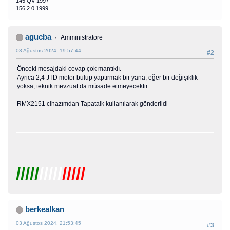
145 QV 1997
156 2.0 1999
agucba
Amministratore
03 Ağustos 2024, 19:57:44
#2
Önceki mesajdaki cevap çok mantıklı.
Ayrica 2,4 JTD motor bulup yaptırmak bir yana, eğer bir değişiklik
yoksa, teknik mevzuat da müsade etmeyecektir.
RMX2151 cihazımdan Tapatalk kullanılarak gönderildi
/////
/////
/////
berkealkan
03 Ağustos 2024, 21:53:45
#3