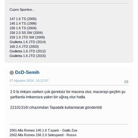
Cuore Sportivo...
147 1.6 TS (2005)
145 1.4 TS (1998)
156 1.6 TS (2004)
156 2.0 SS SW (2004)
159 1.9 JTD SW (2009)
Giuilietta 1.6 JTD (2014)
166 2.4 JTD (2003)
Giuilietta 1.6 JTD (2012)
Giuilietta 1.6 JTD (2015)
DcD-Semih
07 Ağustos 2024, 10:12:07
#5
2.0 ts imkanı varken çok gereksiz bir macera olur, macerayı geçtim şu
şartlarda imkansıza yakın bir uğraş olur hatta.
22101316I cihazımdan Tapatalk kullanılarak gönderildi
2001 Alfa Romeo 145 1.6 T.spark - Giallo Zoe
2002 Alfa Romeo 156 2.0 Selespeed - Rosso