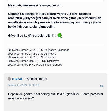
Mevzuatı, muayeneyi falan geçiyorum.
Ustanız 1.6 benzinli motoru çıkarıp yerine 2.4 dizel koyunca
aracınızın yürüyeceğini sanıyorsa bir daha gitmeyin, telefonunu da
engelleyin ararsa ulaşamasın. Hatta adresi paylaşın, olur ya yolda
belde ihtiyacımız olur gitmeyelim.
Güvenli ve keyifli sürüşler dilerim.
2006 Alfa Romeo GT 2.0 JTS Distinctive Selespeed
2006 Alfa Romeo GT 2.0 JTS Distinctive
2004 Alfa Romeo GT 2.0 JTS Distinctive
2013 Alfa Romeo Mito 1.3 JTDM Distinctive
2003 Alfa Romeo 147 2.0 Distinctive (Güncel)
murat
Amministratore
04 Ağustos 2024, 16:39:18
#4
Hepsini de geçtim, hadi herşey oldu takıldı işlendi vs... Sonra parçasını
nasıl bulacaksınız?