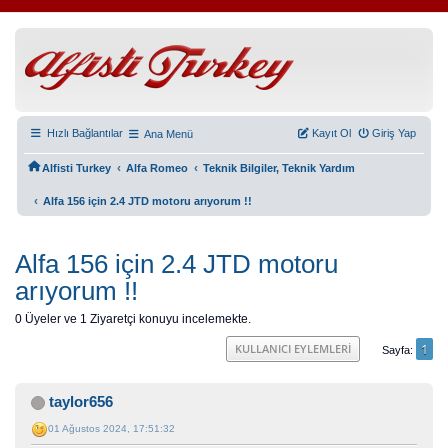
Hızlı Bağlantılar
Kayıt Ol
Giriş Yap
Ana Menü
‹
‹
Alfisti Turkey
Alfa Romeo
Teknik Bilgiler, Teknik Yardım
‹
Alfa 156 için 2.4 JTD motoru arıyorum !!
Alfa 156 için 2.4 JTD motoru
arıyorum !!
0 Üyeler ve 1 Ziyaretçi konuyu incelemekte.
1
KULLANICI EYLEMLERI
Sayfa
taylor656
01 Ağustos 2024, 17:51:32