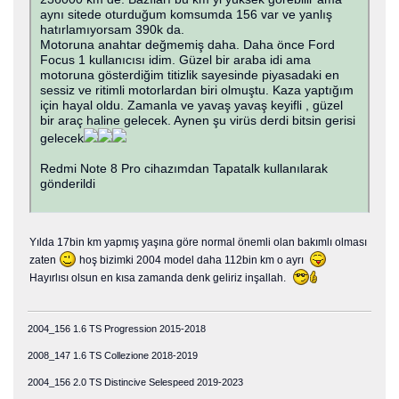
aynı sitede oturduğum komsumda 156 var ve yanlış
hatırlamıyorsam 390k da.
Motoruna anahtar değmemiş daha. Daha önce Ford
Focus 1 kullanıcısı idim. Güzel bir araba idi ama
motoruna gösterdiğim titizlik sayesinde piyasadaki en
sessiz ve ritimli motorlardan biri olmuştu. Kaza yaptığım
için hayal oldu. Zamanla ve yavaş yavaş keyifli , güzel
bir araç haline gelecek. Aynen şu virüs derdi bitsin gerisi
gelecek
Redmi Note 8 Pro cihazımdan Tapatalk kullanılarak
gönderildi
Yılda 17bin km yapmış yaşına göre normal önemli olan bakımlı olması
zaten
hoş bizimki 2004 model daha 112bin km o ayrı
Hayırlısı olsun en kısa zamanda denk geliriz inşallah.
2004_156 1.6 TS Progression 2015-2018
2008_147 1.6 TS Collezione 2018-2019
2004_156 2.0 TS Distincive Selespeed 2019-2023