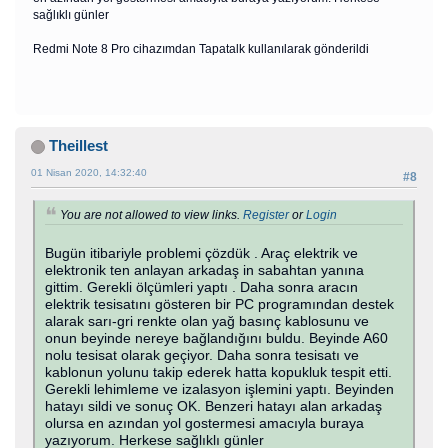
sağlıklı günler
Redmi Note 8 Pro cihazımdan Tapatalk kullanılarak gönderildi
Theillest
01 Nisan 2020, 14:32:40
#8
You are not allowed to view links.
Register
or
Login
Bugün itibariyle problemi çözdük . Araç elektrik ve
elektronik ten anlayan arkadaş in sabahtan yanına
gittim. Gerekli ölçümleri yaptı . Daha sonra aracın
elektrik tesisatını gösteren bir PC programından destek
alarak sarı-gri renkte olan yağ basınç kablosunu ve
onun beyinde nereye bağlandığını buldu. Beyinde A60
nolu tesisat olarak geçiyor. Daha sonra tesisatı ve
kablonun yolunu takip ederek hatta kopukluk tespit etti.
Gerekli lehimleme ve izalasyon işlemini yaptı. Beyinden
hatayı sildi ve sonuç OK. Benzeri hatayı alan arkadaş
olursa en azından yol gostermesi amacıyla buraya
yazıyorum. Herkese sağlıklı günler