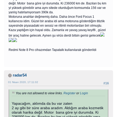
değil. Motor bana göre iyi durumda. Ki 236000 km de. Bazıları bu km
yi yüksek görebilir ama aynı sitede oturduğum komsumda 156 var ve
yanlış hatırlamıyorsam 390k da.
Motoruna anahtar değmemiş daha. Daha önce Ford Focus 1
kullanıcısı idim. Güzel bir araba idi ama motoruna gösterdiğim titizlik
sayesinde piyasadaki en sessiz ve ritimli motorlardan biri olmuştu.
Kaza yaptığım için hayal oldu. Zamanla ve yavaş yavaş keyifli , güzel
bir araç haline gelecek. Aynen şu virüs derdi bitsin gerisi gelecek
Redmi Note 8 Pro cihazımdan Tapatalk kullanılarak gönderildi
radar54
01 Nisan 2020, 17:11:02
#16
You are not allowed to view links.
Register
or
Login
Yapacağım, aklımda da bu var zaten
2 ay gibi bir süre araba aradım. Aldığım araba kozmetik
olarak harika değil. Motor bana göre iyi durumda. Ki
236000 km de. Bazıları bu km yi yüksek görebilir ama