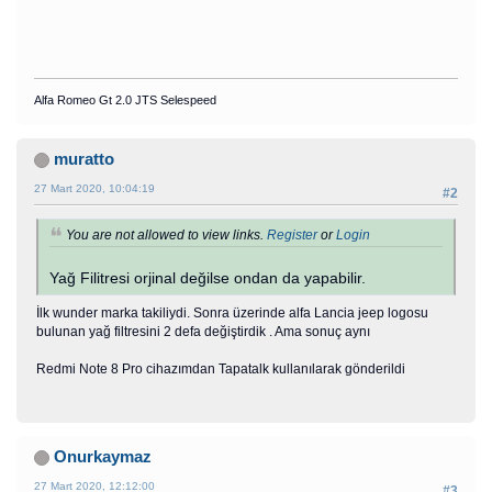
Alfa Romeo Gt 2.0 JTS Selespeed
muratto
27 Mart 2020, 10:04:19
#2
You are not allowed to view links.
Register
or
Login
Yağ Filitresi orjinal değilse ondan da yapabilir.
İlk wunder marka takiliydi. Sonra üzerinde alfa Lancia jeep logosu
bulunan yağ filtresini 2 defa değiştirdik . Ama sonuç aynı
Redmi Note 8 Pro cihazımdan Tapatalk kullanılarak gönderildi
Onurkaymaz
27 Mart 2020, 12:12:00
#3