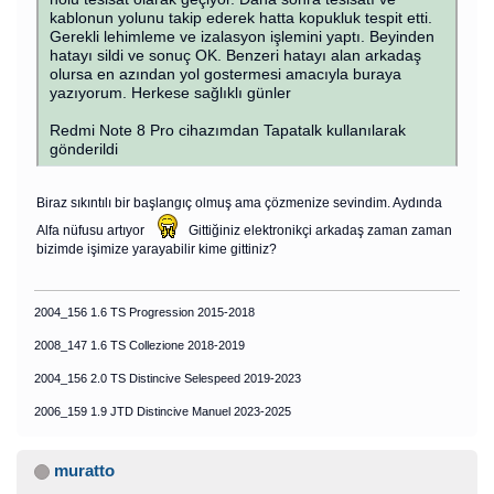
kablonun yolunu takip ederek hatta kopukluk tespit etti.
Gerekli lehimleme ve izalasyon işlemini yaptı. Beyinden
hatayı sildi ve sonuç OK. Benzeri hatayı alan arkadaş
olursa en azından yol gostermesi amacıyla buraya
yazıyorum. Herkese sağlıklı günler
Redmi Note 8 Pro cihazımdan Tapatalk kullanılarak
gönderildi
Biraz sıkıntılı bir başlangıç olmuş ama çözmenize sevindim. Aydında
Alfa nüfusu artıyor
Gittiğiniz elektronikçi arkadaş zaman zaman
bizimde işimize yarayabilir kime gittiniz?
2004_156 1.6 TS Progression 2015-2018
2008_147 1.6 TS Collezione 2018-2019
2004_156 2.0 TS Distincive Selespeed 2019-2023
2006_159 1.9 JTD Distincive Manuel 2023-2025
muratto