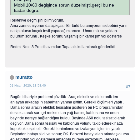
Mobil 10/60 değişince sorun düzelmişti.gerçi bu ne
kadar doğru.
Rektefiye geçmişini bilmiyorum.
Ama zannetmiyorumda açıkçası. Bir türlü bulamıyorum sebebini yarın
nasip olursa kaçak testi yapacağım araca . Umarım kısa yoldan
bulurum sorunu . Keşke sorunu yaşamış bir kardeşim yol gosterse
Redmi Note 8 Pro cihazımdan Tapatalk kullanılarak gönderildi
muratto
01 Nisan 2020, 13:58:40
#7
Bugün itibariyle problemi çözdük . Araç elektrik ve elektronik ten
anlayan arkadaş in sabahtan yanına gittim. Gerekli ölçümleri yaptı .
Daha sonra aracın elektrik tesisatını gösteren bir PC programından
destek alarak sarı-gri renkte olan yağ basınç kablosunu ve onun
beyinde nereye bağlandığını buldu. Beyinde A60 nolu tesisat olarak
geçiyor. Daha sonra tesisatı ve kablonun yolunu takip ederek hatta
kopukluk tespit etti. Gerekli lehimleme ve izalasyon işlemini yaptı.
Beyinden hatayı sildi ve sonuç OK. Benzeri hatayı alan arkadaş olursa
en azından yol gostermesi amacıyla buraya yazıyorum. Herkese