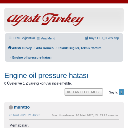
Hızlı Bağlantılar
Kayıt Ol
Giriş Yap
Ana Menü
‹
‹
Alfisti Turkey
Alfa Romeo
Teknik Bilgiler, Teknik Yardım
‹
Engine oil pressure hatası
Engine oil pressure hatası
0 Üyeler ve 1 Ziyaretçi konuyu incelemekte.
1
KULLANICI EYLEMLERI
Sayfa
muratto
26 Mart 2020, 21:46:25
Son düzenlenme
: 26 Mart 2020, 21:53:22 muratto
Merhabalar ,