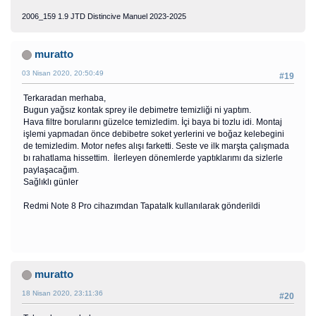
2006_159 1.9 JTD Distincive Manuel 2023-2025
muratto
03 Nisan 2020, 20:50:49
#19
Terkaradan merhaba,
Bugun yağsız kontak sprey ile debimetre temizliği ni yaptım.
Hava filtre borularını güzelce temizledim. İçi baya bi tozlu idi. Montaj
işlemi yapmadan önce debibetre soket yerlerini ve boğaz kelebegini
de temizledim. Motor nefes alışı farketti. Seste ve ilk marşta çalışmada
bı rahatlama hissettim. İlerleyen dönemlerde yaptıklarımı da sizlerle
paylaşacağım.
Sağlıklı günler
Redmi Note 8 Pro cihazımdan Tapatalk kullanılarak gönderildi
muratto
18 Nisan 2020, 23:11:36
#20