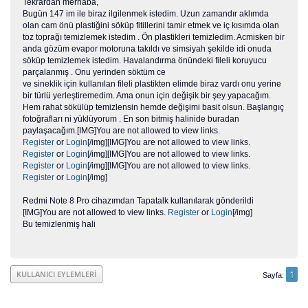
Tekrardan merhaba,
Bugün 147 im ile biraz ilgilenmek istedim. Uzun zamandır aklımda
olan cam önü plastiğini söküp fitillerini tamir etmek ve iç kısımda olan
toz toprağı temizlemek istedim . Ön plastikleri temizledim. Acmisken bir
anda gözüm evapor motoruna takıldı ve simsiyah şekilde idi onuda
söküp temizlemek istedim. Havalandırma önündeki fileli koruyucu
parçalanmış . Onu yerinden söktüm ce
ve sineklik için kullanılan fileli plastikten elimde biraz vardı onu yerine
bir türlü yerleştiremedim. Ama onun için değişik bir şey yapacağım.
Hem rahat sökülüp temizlensin hemde değişimi basit olsun. Başlangıç
fotoğrafları ni yüklüyorum . En son bitmiş halinide buradan
paylaşacağım.[IMG]You are not allowed to view links.
Register
or
Login
[/img][IMG]You are not allowed to view links.
Register
or
Login
[/img][IMG]You are not allowed to view links.
Register
or
Login
[/img][IMG]You are not allowed to view links.
Register
or
Login
[/img]
Redmi Note 8 Pro cihazımdan Tapatalk kullanılarak gönderildi
[IMG]You are not allowed to view links.
Register
or
Login
[/img]
Bu temizlenmiş hali
1
KULLANICI EYLEMLERI
Sayfa