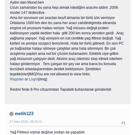
Aydın dan Murat ben
Uzun zamandan bu yana hep almak istediğim aracımı aldım .2006
model 147 distinctive .
Ama bir sorunum var aractan keyif almama bir türlü izin vermiyor
Ortalama 1000 km den bu yana her araci calistirdigimda ekranda
engine oil prussure hatası veriyor. Yağ müsuru değişti pcden
kalibrasyon yaptık dediler hata gitti 200 km sonra yeniden geldi . Araç
yağlama yapıyor. Yağ seviyem en üst centikte.yag filtresi değişti. Yağ
karteri ve pompa süzgeci temizlendi. Hata bir türlü gitmedi. En son PC
ye bağladılar hatayı silmeye çalıştılar ama hata silinmiyor. Bir çok
araştırma yaptım ama net bir çözüm bulamadım. Elektrik ciye gittim
yağ müsurum çalışıyor dedi. Aksine araç istemsiz stop etmek isterken
hatayı göstermiyor . Ters çalışan bir şey var ama bana bu konuda
tecrübeli arkadaşlarımdan destek bekliyorum. Şimdiden
teşekkürler[IMG]You are not allowed to view links.
Register
or
Login
[/img]
Redmi Note 8 Pro cihazımdan Tapatalk kullanılarak gönderildi
melih123
27 Mart 2020, 09:35:31
#1
Yağ Filitresi orjinal değilse ondan da yapabilir.