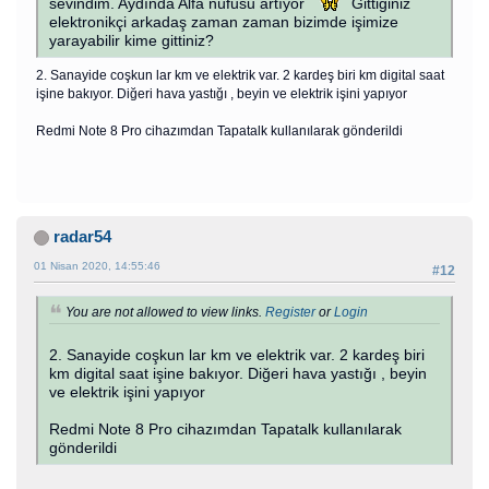
sevindim. Aydında Alfa nüfusu artıyor
Gittiğiniz
elektronikçi arkadaş zaman zaman bizimde işimize
yarayabilir kime gittiniz?
2. Sanayide coşkun lar km ve elektrik var. 2 kardeş biri km digital saat
işine bakıyor. Diğeri hava yastığı , beyin ve elektrik işini yapıyor
Redmi Note 8 Pro cihazımdan Tapatalk kullanılarak gönderildi
radar54
01 Nisan 2020, 14:55:46
#12
You are not allowed to view links.
Register
or
Login
2. Sanayide coşkun lar km ve elektrik var. 2 kardeş biri
km digital saat işine bakıyor. Diğeri hava yastığı , beyin
ve elektrik işini yapıyor
Redmi Note 8 Pro cihazımdan Tapatalk kullanılarak
gönderildi