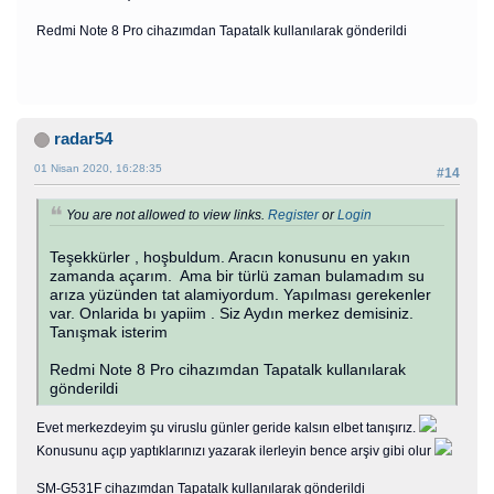
Redmi Note 8 Pro cihazımdan Tapatalk kullanılarak gönderildi
radar54
01 Nisan 2020, 16:28:35
#14
You are not allowed to view links.
Register
or
Login
Teşekkürler , hoşbuldum. Aracın konusunu en yakın
zamanda açarım. Ama bir türlü zaman bulamadım su
arıza yüzünden tat alamiyordum. Yapılması gerekenler
var. Onlarida bı yapiim . Siz Aydın merkez demisiniz.
Tanışmak isterim
Redmi Note 8 Pro cihazımdan Tapatalk kullanılarak
gönderildi
Evet merkezdeyim şu viruslu günler geride kalsın elbet tanışırız.
Konusunu açıp yaptıklarınızı yazarak ilerleyin bence arşiv gibi olur
SM-G531F cihazımdan Tapatalk kullanılarak gönderildi