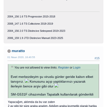
2004_156 1.6 TS Progression 2015-2018
2008_147 1.6 TS Collezione 2018-2019
2004_156 2.0 TS Distincive Selespeed 2019-2023
2006_159 1.9 JTD Distincive Manuel 2023-2025
muratto
01 Nisan 2020, 16:40:55
#15
You are not allowed to view links.
Register
or
Login
Evet merkezdeyim şu viruslu günler geride kalsın elbet
tanışırız.
Konusunu açıp yaptıklarınızı yazarak
ilerleyin bence arşiv gibi olur
SM-G531F cihazımdan Tapatalk kullanılarak gönderildi
Yapacağım, aklımda da bu var zaten
2 ay gibi bir süre araba aradım. Aldığım araba kozmetik olarak harika