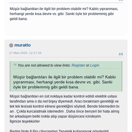
Müşür bağlantıları ile ilgili bir problem olabilir mi? Kablo yıpranması,
herhangi yerde kısa devre vs. gibi. Sanki öyle bir problemmiş gibi
geldi bana.
muratto
27 Mart 2020, 12:17:26
#4
You are not allowed to view links.
Register
or
Login
Müşür bağlantıları ile ilgili bir problem olabilir mi? Kablo
yıpranması, herhangi yerde kısa devre vs. gibi. Sanki
öyle bir problemmiş gibi geldi bana.
Müşür bağlantıları en üst noktaya kadar kontrol edildi elektrik ustası
tarafından ama o da net bişey diyemedi. Aracı bırakmam gerektiği ve
tek tek tesisatı kontrol etmesi gerektiğini söyledi. Bende bilemedim bı
an . Çokta kurcalatmak istemedim . Daha önce benzeri bir hata almış
bir arkadaşım belki nokta atışı yapar düşüncesi icindeyim.
İlginize teşekkürler
Redmi Note 8 Pro cihazımdan Tapatalk kullanılarak gönderildi