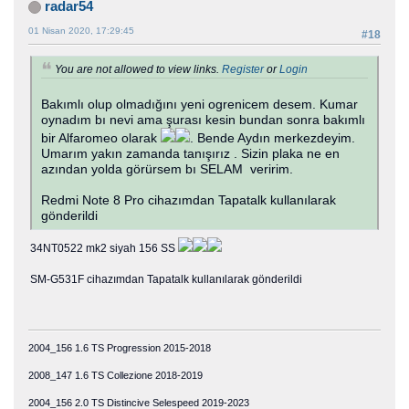
radar54
01 Nisan 2020, 17:29:45
#18
You are not allowed to view links.
Register
or
Login
Bakımlı olup olmadığını yeni ogrenicem desem. Kumar
oynadım bı nevi ama şurası kesin bundan sonra bakımlı
bir Alfaromeo olarak
. Bende Aydın merkezdeyim.
Umarım yakın zamanda tanışırız . Sizin plaka ne en
azından yolda görürsem bı SELAM veririm.
Redmi Note 8 Pro cihazımdan Tapatalk kullanılarak
gönderildi
34NT0522 mk2 siyah 156 SS
SM-G531F cihazımdan Tapatalk kullanılarak gönderildi
2004_156 1.6 TS Progression 2015-2018
2008_147 1.6 TS Collezione 2018-2019
2004_156 2.0 TS Distincive Selespeed 2019-2023