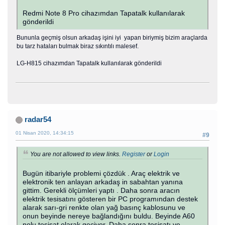
Redmi Note 8 Pro cihazımdan Tapatalk kullanılarak
gönderildi
Bununla geçmiş olsun arkadaş işini iyi yapan biriymiş bizim araçlarda
bu tarz hataları bulmak biraz sıkıntılı malesef.
LG-H815 cihazımdan Tapatalk kullanılarak gönderildi
radar54
01 Nisan 2020, 14:34:15
#9
You are not allowed to view links.
Register
or
Login
Bugün itibariyle problemi çözdük . Araç elektrik ve
elektronik ten anlayan arkadaş in sabahtan yanına
gittim. Gerekli ölçümleri yaptı . Daha sonra aracın
elektrik tesisatını gösteren bir PC programından destek
alarak sarı-gri renkte olan yağ basınç kablosunu ve
onun beyinde nereye bağlandığını buldu. Beyinde A60
nolu tesisat olarak geçiyor. Daha sonra tesisatı ve