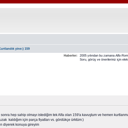
Kurtlandık yine:) 159
Haberler:
2005 yılından bu zamana
Alfa Ro
Soru, görüş ve önerileriniz için ele
n sonra hep sahip olmayı istediğim tek Alfa olan 159'a kavuştum ve hemen kurtlan
zak kaldığım için parça fiyatları vs. gördükçe ürktüm:)
un diyerek konuya gireyim