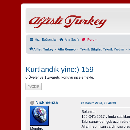
Hızlı Bağlantılar
Ana Sayfa
Forum
‹
‹
‹
Alfisti Turkey
Alfa Romeo
Teknik Bilgiler, Teknik Yardım
Kurtlandık yine:) 159
0 Üyeler ve 1 Ziyaretçi konuyu incelemekte.
YAZDIR
Nickmenza
05 Kasım 2023, 08:48:59
Selamlar
155 Q4'ü 2017 yılında sattıkta
Tabi sanayiden çok uzun süre u
Allah hepimizin yardımcısı ols
Membro