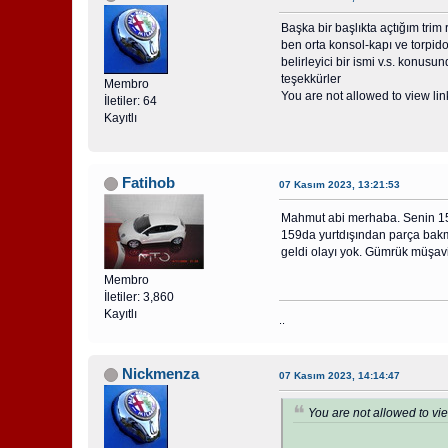
Başka bir başlıkta açtığım trim r
ben orta konsol-kapı ve torpido
belirleyici bir ismi v.s. konusu
teşekkürler
Membro
You are not allowed to view lin
İletiler: 64
Kayıtlı
Fatihob
07 Kasım 2023, 13:21:53
Mahmut abi merhaba. Senin 155
159da yurtdışından parça bakma
geldi olayı yok. Gümrük müşavirl
Membro
İletiler: 3,860
Kayıtlı
..
Nickmenza
07 Kasım 2023, 14:14:47
You are not allowed to vie