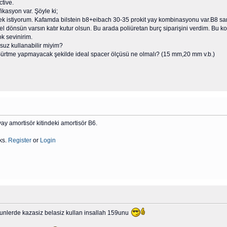
ctive.
ikasyon var. Şöyle ki;
mek istiyorum. Kafamda bilstein b8+eibach 30-35 prokit yay kombinasyonu var.B8 san
 dönsün varsın katır kutur olsun. Bu arada poliüretan burç siparişini verdim. Bu konu
k sevinirim.
nsuz kullanabilir miyim?
Sürtme yapmayacak şekilde ideal spacer ölçüsü ne olmalı? (15 mm,20 mm v.b.)
yay amortisör kitindeki amortisör B6.
ks.
Register
or
Login
gunlerde kazasiz belasiz kullan insallah 159unu