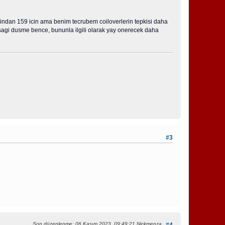
azindan 159 icin ama benim tecrubem coiloverlerin tepkisi daha
 asagi dusme bence, bununla ilgili olarak yay onerecek daha
#3
Son düzenlenme
: 06 Kasım 2023, 09:49:21 Nickmenza
#4