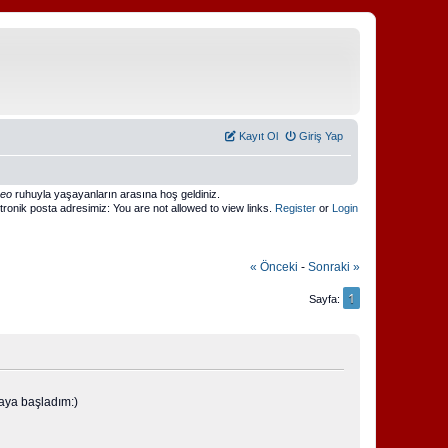
Kayıt Ol
Giriş Yap
meo
ruhuyla yaşayanların arasına hoş geldiniz.
ktronik posta adresimiz: You are not allowed to view links.
Register
or
Login
« Önceki
-
Sonraki »
1
Sayfa
maya başladım:)