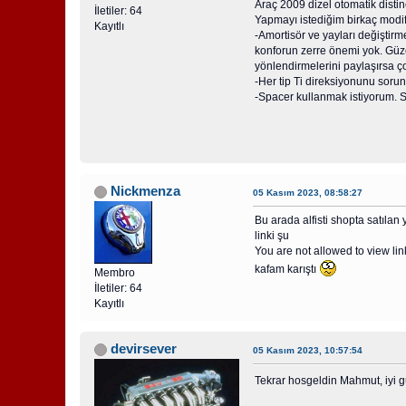
Araç 2009 dizel otomatik distin
İletiler: 64
Yapmayı istediğim birkaç modif
Kayıtlı
-Amortisör ve yayları değiştir
konforun zerre önemi yok. Güzel
yönlendirmelerini paylaşırsa ço
-Her tip Ti direksiyonunu soru
-Spacer kullanmak istiyorum. 
Nickmenza
05 Kasım 2023, 08:58:27
Bu arada alfisti shopta satılan 
linki şu
You are not allowed to view lin
kafam karıştı
Membro
İletiler: 64
Kayıtlı
devirsever
05 Kasım 2023, 10:57:54
Tekrar hosgeldin Mahmut, iyi 