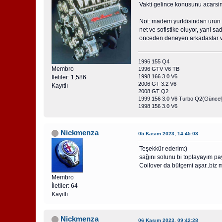
Vakti gelince konusunu acars
Not: madem yurtdisindan urun g
net ve sofistike oluyor, yani 
onceden deneyen arkadaslar v
1996 155 Q4
Membro
1996 GTV V6 TB
1998 166 3.0 V6
İletiler: 1,586
2006 GT 3.2 V6
Kayıtlı
2008 GT Q2
1999 156 3.0 V6 Turbo Q2(Güncel
1998 156 3.0 V6
Nickmenza
05 Kasım 2023, 14:45:03
Teşekkür ederim:)
sağını solunu bi toplayayım pay
Coilover da bütçemi aşar..biz
Membro
İletiler: 64
Kayıtlı
Nickmenza
06 Kasım 2023, 09:42:28