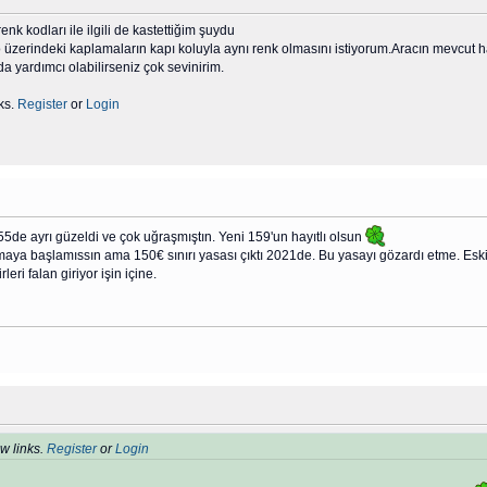
enk kodları ile ilgili de kastettiğim şuydu
 üzerindeki kaplamaların kapı koluyla aynı renk olmasını istiyorum.Aracın mevcut ha
nda yardımcı olabilirseniz çok sevinirim.
ks.
Register
or
Login
de ayrı güzeldi ve çok uğraşmıştın. Yeni 159'un hayıtlı olsun
ya başlamıssın ama 150€ sınırı yasası çıktı 2021de. Bu yasayı gözardı etme. Eskis
eri falan giriyor işin içine.
w links.
Register
or
Login