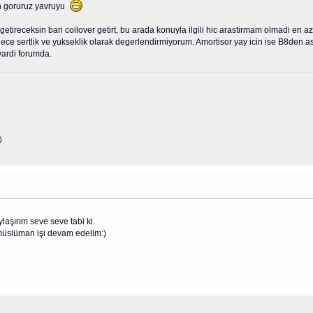
in goruruz yavruyu
etireceksin bari coilover getirt, bu arada konuyla ilgili hic arastirmam olmadi en 
sadece sertlik ve yukseklik olarak degerlendirmiyorum. Amortisor yay icin ise B8den
ardi forumda.
)
laşırım seve seve tabi ki.
 müslüman işi devam edelim:)