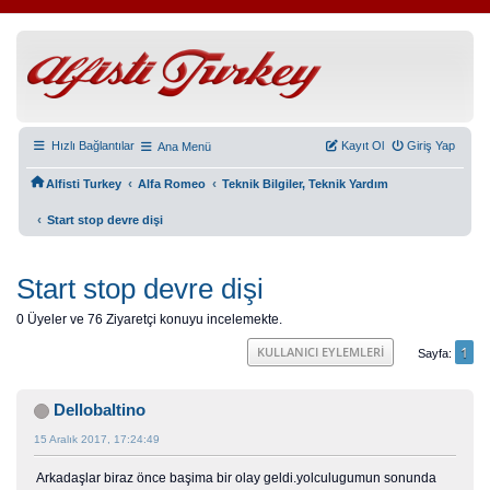
Hızlı Bağlantılar
Kayıt Ol
Giriş Yap
Ana Menü
‹
‹
Alfisti Turkey
Alfa Romeo
Teknik Bilgiler, Teknik Yardım
‹
Start stop devre dişi
Start stop devre dişi
0 Üyeler ve 76 Ziyaretçi konuyu incelemekte.
1
KULLANICI EYLEMLERI
Sayfa
Dellobaltino
15 Aralık 2017, 17:24:49
Arkadaşlar biraz önce başima bir olay geldi.yolculugumun sonunda