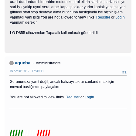
araci durdurdum.birdenbire motoru kontrol ettirin start stop arizasi diye
sari işik yakip uyari verdi.araci kapatip tekrar yarim kontak yaptim uyari
gitmedi.start stop devreye alma butonuna bastigimda ise hiçbir işlem
yapmadi yani işiği You are not allowed to view links.
Register
or
Login
yapmam gerekir
LG-D855 cihazımdan Tapatalk kullanılarak gönderildi
agucba
Amministratore
15 Aralık 2017, 17:39:11
#1
Sorununuza yanıt değil, ancak hafızayı tekrar canlandırmak için
mevcut başlığımızı paylaşalım.
You are not allowed to view links.
Register
or
Login
/////
/////
/////