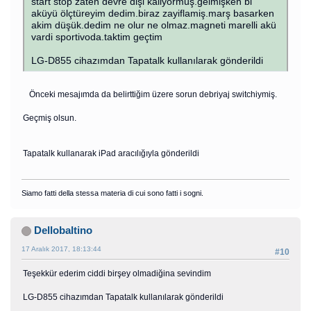
start stop zaten devre dişi kaliyormuş.gelmişken bi
aküyü ölçtüreyim dedim.biraz zayiflamiş.marş basarken
akim düşük.dedim ne olur ne olmaz.magneti marelli akü
vardi sportivoda.taktim geçtim
LG-D855 cihazımdan Tapatalk kullanılarak gönderildi
Önceki mesajımda da belirttiğim üzere sorun debriyaj switchiymiş.
Geçmiş olsun.
Tapatalk kullanarak iPad aracılığıyla gönderildi
Siamo fatti della stessa materia di cui sono fatti i sogni.
Dellobaltino
17 Aralık 2017, 18:13:44
#10
Teşekkür ederim ciddi birşey olmadiğina sevindim
LG-D855 cihazımdan Tapatalk kullanılarak gönderildi