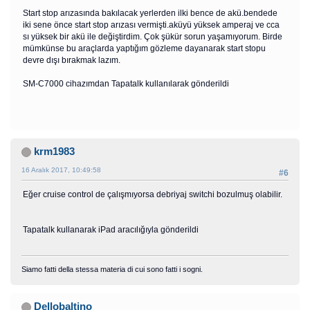
Start stop arızasında bakılacak yerlerden ilki bence de akü.bendede
iki sene önce start stop arızası vermişti.aküyü yüksek amperaj ve cca
sı yüksek bir akü ile değiştirdim. Çok şükür sorun yaşamıyorum. Birde
mümkünse bu araçlarda yaptığım gözleme dayanarak start stopu
devre dışı bırakmak lazım.
SM-C7000 cihazımdan Tapatalk kullanılarak gönderildi
krm1983
16 Aralık 2017, 10:49:58
#6
Eğer cruise control de çalışmıyorsa debriyaj switchi bozulmuş olabilir.
Tapatalk kullanarak iPad aracılığıyla gönderildi
Siamo fatti della stessa materia di cui sono fatti i sogni.
Dellobaltino