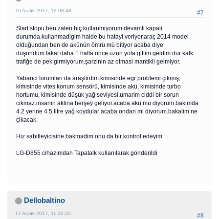
16 Aralık 2017, 12:08:48
#7
Start stopu ben zaten hiç kullanmiyorum.devamli kapali
durumda.kullanmadigim halde bu hatayi veriyor.araç 2014 model
olduğundan ben de akünün ömrü mü bitiyor acaba diye
düşündüm.fakat daha 1 hafta önce uzun yola gittim geldim.dur kalk
trafiğe de pek girmiyorum.şarzinin az olmasi mantikli gelmiyor.
Yabanci forumlari da araştirdim.kimisinde egr problemi çikmiş,
kimisinde vites konum sensörü, kimisinde akü, kimisinde turbo
hortumu, kimisinde düşük yağ seviyesi.umarim ciddi bir sorun
cikmaz.insanin aklina herşey geliyor.acaba akü mü diyorum.bakimda
4.2 yerine 4.5 litre yağ koydular acaba ondan mi diyorum.bakalim ne
çikacak.
Hiz sabitleyicisine bakmadim onu da bir kontrol edeyim
LG-D855 cihazımdan Tapatalk kullanılarak gönderildi
Dellobaltino
17 Aralık 2017, 11:32:20
#8