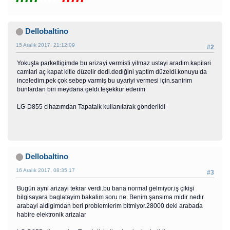
Dellobaltino
15 Aralık 2017, 21:12:09
#2
Yokuşta parkettigimde bu arizayi vermisti.yilmaz ustayi aradim.kapilari
camlari aç kapat kitle düzelir dedi.dediğini yaptim düzeldi.konuyu da
inceledim.pek çok sebep varmiş bu uyariyi vermesi için.sanirim
bunlardan biri meydana geldi.teşekkür ederim
LG-D855 cihazımdan Tapatalk kullanılarak gönderildi
Dellobaltino
16 Aralık 2017, 08:35:17
#3
Bugün ayni arizayi tekrar verdi.bu bana normal gelmiyor.iş çikişi
bilgisayara baglatayim bakalim soru ne. Benim şansima midir nedir
arabayi aldigimdan beri problemlerim bitmiyor.28000 deki arabada
habire elektronik arizalar