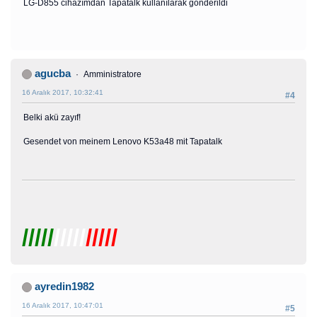
LG-D855 cihazımdan Tapatalk kullanılarak gönderildi
agucba
Amministratore
16 Aralık 2017, 10:32:41
#4
Belki akü zayıf!
Gesendet von meinem Lenovo K53a48 mit Tapatalk
/////
/////
/////
ayredin1982
16 Aralık 2017, 10:47:01
#5