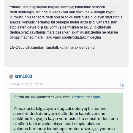
Yilmaz usta bilgisayara bagladi.debriyaj bilmemne sensörü
dedi.debriyajin üstünde bi kapak var.onu söktü.belki ayagin kayip
vurmustur bu sensöre dedi.onu bi söktü takti düzeldi.olayin start stopla
alakasi yokmus.herhangi bir sebeple motor ariza işigi yanarsa start
stop zaten devre dişi kaliyormuş.gelmişken bi aküyü ölçtüreyim
dedim.biraz zayiflamiş.marş basarken akim düşük.dedim ne olur ne
olmaz.magneti marelli akü vardi sportivoda.taktim geçtim
LG-D855 cihazımdan Tapatalk kullanılarak gönderildi
krm1983
17 Aralık 2017, 15:37:29
#9
You are not allowed to view links.
Register
or
Login
Yilmaz usta bilgisayara bagladi.debriyaj bilmemne
sensörü dedi.debriyajin üstünde bi kapak var.onu
söktü.belki ayagin kayip vurmustur bu sensöre dedi.onu
bi söktü takti düzeldi.olayin start stopla alakasi
yokmus.herhangi bir sebeple motor ariza işigi yanarsa