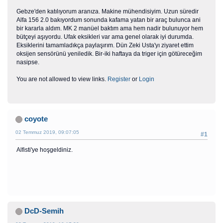
Gebze'den katılıyorum aranıza. Makine mühendisiyim. Uzun süredir
Alfa 156 2.0 bakıyordum sonunda kafama yatan bir araç bulunca ani
bir kararla aldım. MK 2 manüel baktım ama hem nadir bulunuyor hem
bütçeyi aşıyordu. Ufak eksikleri var ama genel olarak iyi durumda.
Eksiklerini tamamladıkça paylaşırım. Dün Zeki Usta'yı ziyaret ettim
oksijen sensörünü yeniledik. Bir-iki haftaya da triger için götüreceğim
nasipse.
You are not allowed to view links.
Register
or
Login
coyote
02 Temmuz 2019, 09:07:05
#1
Alfisti'ye hoşgeldiniz.
DcD-Semih