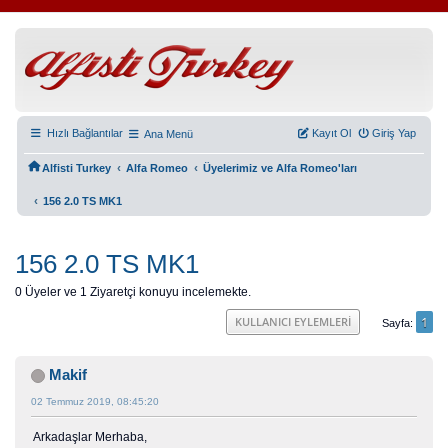
Hızlı Bağlantılar
Kayıt Ol
Giriş Yap
Ana Menü
‹
‹
Alfisti Turkey
Alfa Romeo
Üyelerimiz ve Alfa Romeo'ları
‹
156 2.0 TS MK1
156 2.0 TS MK1
0 Üyeler ve 1 Ziyaretçi konuyu incelemekte.
1
KULLANICI EYLEMLERI
Sayfa
Makif
02 Temmuz 2019, 08:45:20
Arkadaşlar Merhaba,