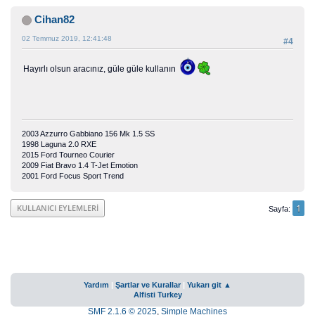
Cihan82
02 Temmuz 2019, 12:41:48
#4
Hayırlı olsun aracınız, güle güle kullanın
2003 Azzurro Gabbiano 156 Mk 1.5 SS
1998 Laguna 2.0 RXE
2015 Ford Tourneo Courier
2009 Fiat Bravo 1.4 T-Jet Emotion
2001 Ford Focus Sport Trend
1
KULLANICI EYLEMLERI
Sayfa
Yardım
|
Şartlar ve Kurallar
|
Yukarı git ▲
Alfisti Turkey
SMF 2.1.6 © 2025
,
Simple Machines