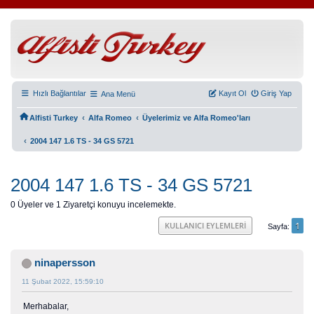
Hızlı Bağlantılar
Kayıt Ol
Giriş Yap
Ana Menü
‹
‹
Alfisti Turkey
Alfa Romeo
Üyelerimiz ve Alfa Romeo'ları
‹
2004 147 1.6 TS - 34 GS 5721
2004 147 1.6 TS - 34 GS 5721
0 Üyeler ve 1 Ziyaretçi konuyu incelemekte.
1
KULLANICI EYLEMLERI
Sayfa
ninapersson
11 Şubat 2022, 15:59:10
Merhabalar,