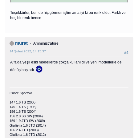
Teşekkürler, ben de hiç görmemiştim ama iyi ki bu renk oldu. Farklı ve
hoş bir renk bence.
murat
Amministratore
14 Şubat 2022, 14:15:37
#4
Alfa'da yeşil eski modellerde çokça kullanıldı ve yeni modellerle de
dönüş başladı
Cuore Sportivo...
147 1.6 TS (2005)
145 1.4 TS (1998)
156 1.6 TS (2004)
156 2.0 SS SW (2004)
159 1.9 JTD SW (2009)
Giuilietta 1.6 JTD (2014)
166 2.4 JTD (2003)
Giuilietta 1.6 JTD (2012)