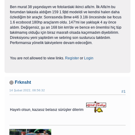
Ben murat 38 yaşındayım ve fotolardaki ikinci alfa'm. İlk Alfa'm bu
forumdan takasla aldığım 159 1.9jtd modeldi ve kendisi halen daha
özlediğim bir araçtır. Sonrasında Bmw e46 3.18i öncesinde ise focus
1.6 ecoboost 180hp araçlarım oldu. 147'mi ise yaklaşık 4 ay önce
aldım. Değişensiz, şu an 168 bin km'de ve bence en önemlisi hiç tüp
takılmamış olduğu için biraz masrafı olsada kaçırmadım diyebilirim.
Direksiyonu yeni yaptırdım ve sebring son susturucu taktırdım.
Performansa yönelik takviyelere devam edeceğim.
You are not allowed to view links.
Register
or
Login
Frknsht
14 Şubat 2022, 08:56:32
#1
Hayırlı olsun, kazasız belasız sürüşler dilerim