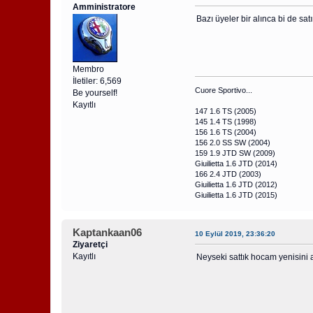
Amministratore
Bazı üyeler bir alınca bi de sa
Membro
İletiler: 6,569
Cuore Sportivo...
Be yourself!
Kayıtlı
147 1.6 TS (2005)
145 1.4 TS (1998)
156 1.6 TS (2004)
156 2.0 SS SW (2004)
159 1.9 JTD SW (2009)
Giuilietta 1.6 JTD (2014)
166 2.4 JTD (2003)
Giuilietta 1.6 JTD (2012)
Giuilietta 1.6 JTD (2015)
Kaptankaan06
10 Eylül 2019, 23:36:20
Ziyaretçi
Kayıtlı
Neyseki sattık hocam yenisini a