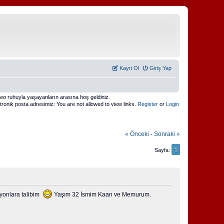
Kayıt Ol
Giriş Yap
meo
ruhuyla yaşayanların arasına hoş geldiniz.
ktronik posta adresimiz: You are not allowed to view links.
Register
or
Login
« Önceki
-
Sonraki »
1
Sayfa
syonlara talibim
Yaşım 32 İsmim Kaan ve Memurum.