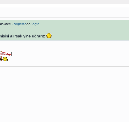
w links.
Register
or
Login
isini alırsak yine uğrarız