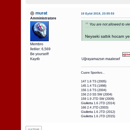
murat
10 Eylül 2019, 23:55:53
Amministratore
You are not allowed to vie
Neyseki sattık hocam yen
Membro
İletiler: 6,569
Be yourself!
Kayıtlı
Uğrayamazsın maalesef
Cuore Sportivo...
147 1.6 TS (2005)
145 1.4 TS (1998)
156 1.6 TS (2004)
156 2.0 SS SW (2004)
159 1.9 JTD SW (2009)
Giuilietta 1.6 JTD (2014)
166 2.4 JTD (2003)
Giuilietta 1.6 JTD (2012)
Giuilietta 1.6 JTD (2015)
YAZDIR