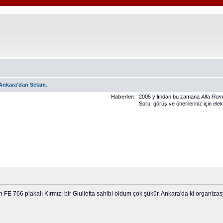
Ankara'dan Selam.
Haberler:
2005 yılından bu zamana
Alfa Ro
Soru, görüş ve önerileriniz için ele
 FE 766 plakalı Kırmızı bir Giulietta sahibi oldum çok şükür. Ankara'da ki organiza