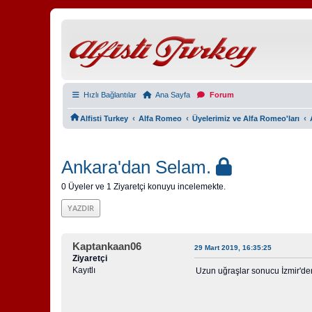
Hızlı Bağlantılar
Ana Sayfa
Forum
‹
‹
‹
Alfisti Turkey
Alfa Romeo
Üyelerimiz ve Alfa Romeo'ları
Ankara'dan Selam.
0 Üyeler ve 1 Ziyaretçi konuyu incelemekte.
YAZDIR
Kaptankaan06
29 Mart 2019, 16:35:25
Ziyaretçi
Kayıtlı
Uzun uğraşlar sonucu İzmir'den