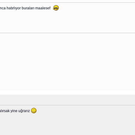
tınca hatırlıyor buraları maalesef
lırsak yine uğrarız