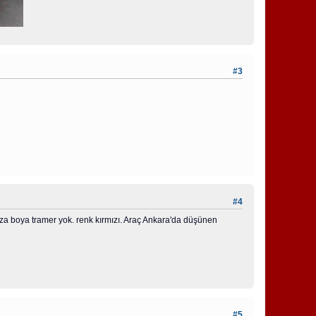
#3
#4
aza boya tramer yok. renk kırmızı. Araç Ankara'da düşünen
#5