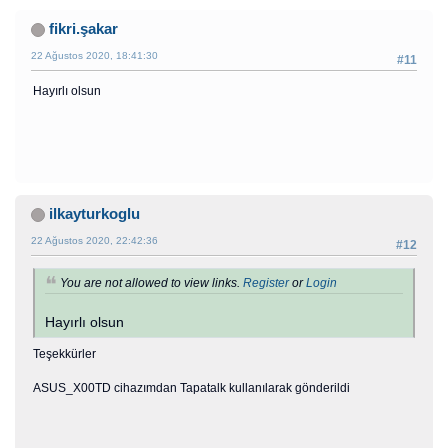
fikri.şakar
22 Ağustos 2020, 18:41:30
#11
Hayırlı olsun
ilkayturkoglu
22 Ağustos 2020, 22:42:36
#12
You are not allowed to view links.
Register
or
Login
Hayırlı olsun
Teşekkürler
ASUS_X00TD cihazımdan Tapatalk kullanılarak gönderildi