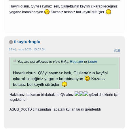
Hayırlı olsun. QV'yi saymaz isek, Giulietta'nın keyfini çıkarabileceğiniz
yegane kombinasyon
Kazasız belasız bol keyifli sürüşler.
ilkayturkoglu
22 Ağustos 2020, 15:57:54
#10
You are not allowed to view links.
Register
or
Login
Hayırlı olsun. QV'yi saymaz isek, Giulietta'nın keyfini
çıkarabileceğiniz yegane kombinasyon
Kazasız
belasız bol keyifli sürüşler.
Haklısınız, bakarsın birdahakine QV alırız
güzel dileklerin için
teşekkürler
ASUS_X00TD cihazımdan Tapatalk kullanılarak gönderildi