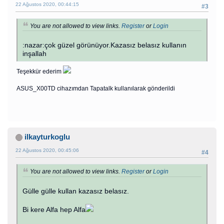
22 Ağustos 2020, 00:44:15
#3
You are not allowed to view links.
Register
or
Login
:nazar:çok güzel görünüyor.Kazasız belasız kullanın
inşallah
Teşekkür ederim
ASUS_X00TD cihazımdan Tapatalk kullanılarak gönderildi
ilkayturkoglu
22 Ağustos 2020, 00:45:06
#4
You are not allowed to view links.
Register
or
Login
Gülle gülle kullan kazasız belasız.
Bi kere Alfa hep Alfa