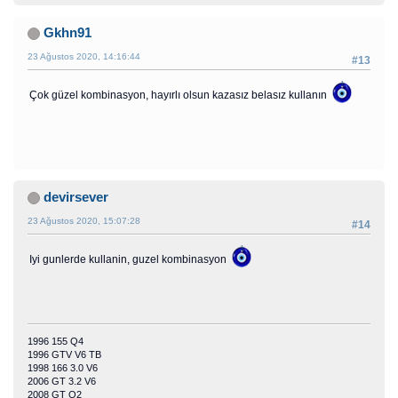
Gkhn91
23 Ağustos 2020, 14:16:44
#13
Çok güzel kombinasyon, hayırlı olsun kazasız belasız kullanın
devirsever
23 Ağustos 2020, 15:07:28
#14
Iyi gunlerde kullanin, guzel kombinasyon
1996 155 Q4
1996 GTV V6 TB
1998 166 3.0 V6
2006 GT 3.2 V6
2008 GT Q2