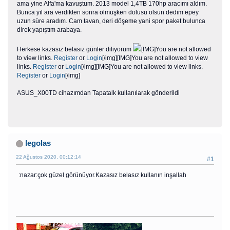
ama yine Alfa'ma kavuştum. 2013 model 1,4TB 170hp aracımı aldım.
Bunca yıl ara verdikten sonra olmuşken dolusu olsun dedim epey
uzun süre aradım. Cam tavan, deri döşeme yani spor paket bulunca
direk yapıştım arabaya.
Herkese kazasız belasız günler diliyorum
[IMG]You are not allowed
to view links.
Register
or
Login
[/img][IMG]You are not allowed to view
links.
Register
or
Login
[/img][IMG]You are not allowed to view links.
Register
or
Login
[/img]
ASUS_X00TD cihazımdan Tapatalk kullanılarak gönderildi
legolas
22 Ağustos 2020, 00:12:14
#1
:nazar:çok güzel görünüyor.Kazasız belasız kullanın inşallah