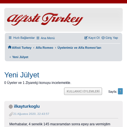
Hızlı Bağlantılar
Kayıt Ol
Giriş Yap
Ana Menü
‹
‹
Alfisti Turkey
Alfa Romeo
Üyelerimiz ve Alfa Romeo'ları
‹
Yeni Jülyet
Yeni Jülyet
0 Üyeler ve 1 Ziyaretçi konuyu incelemekte.
1
KULLANICI EYLEMLERI
Sayfa
ilkayturkoglu
21 Ağustos 2020, 22:43:57
Merhabalar, 4 senelik 145 maceramdan sonra epey ara vermiştim