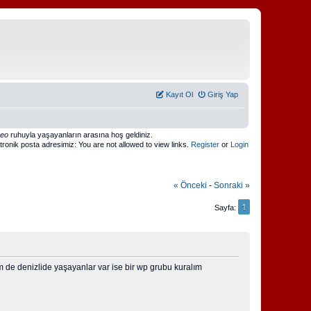
Kayıt Ol
Giriş Yap
meo
ruhuyla yaşayanların arasına hoş geldiniz.
ktronik posta adresimiz: You are not allowed to view links.
Register
or
Login
« Önceki
-
Sonraki »
1
Sayfa
 de denizlide yaşayanlar var ise bir wp grubu kuralım