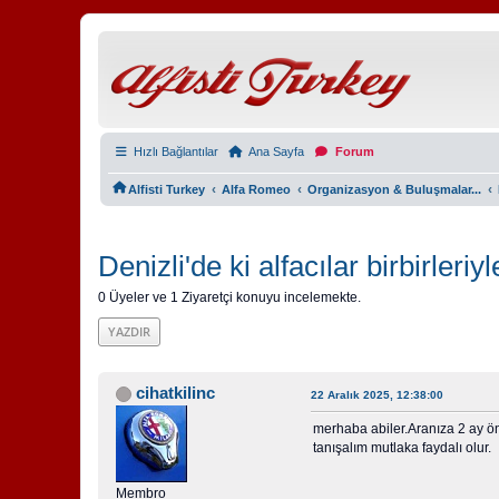
Hızlı Bağlantılar
Ana Sayfa
Forum
‹
‹
‹
Alfisti Turkey
Alfa Romeo
Organizasyon & Buluşmalar...
Denizli'de ki alfacılar birbirleriy
0 Üyeler ve 1 Ziyaretçi konuyu incelemekte.
YAZDIR
cihatkilinc
22 Aralık 2025, 12:38:00
merhaba abiler.Aranıza 2 ay ön
tanışalım mutlaka faydalı olur.
Membro