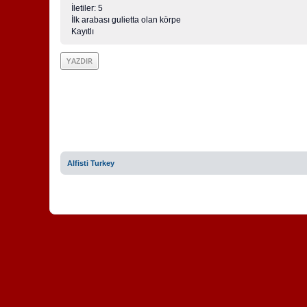
İletiler: 5
İlk arabası gulietta olan körpe
Kayıtlı
YAZDIR
Alfisti Turkey