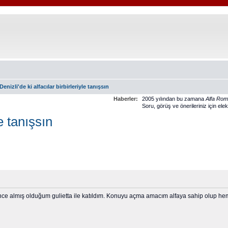
Denizli'de ki alfacılar birbirleriyle tanışsın
Haberler:
2005 yılından bu zamana
Alfa Ro
Soru, görüş ve önerileriniz için ele
le tanışsın
ce almış olduğum gulietta ile katıldım. Konuyu açma amacım alfaya sahip olup hem