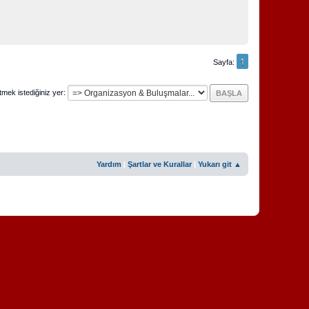
1
Sayfa
tmek istediğiniz yer
Yardım
|
Şartlar ve Kurallar
|
Yukarı git ▲