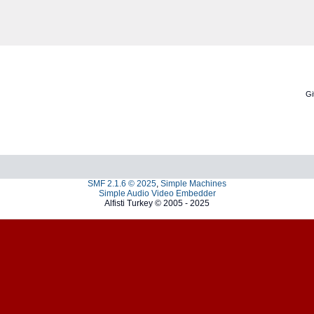
Gi
SMF 2.1.6 © 2025
,
Simple Machines
Simple Audio Video Embedder
Alfisti Turkey © 2005 - 2025