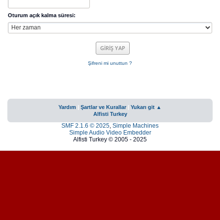
Oturum açık kalma süresi:
Şifreni mi unuttun ?
Yardım
|
Şartlar ve Kurallar
|
Yukarı git ▲
Alfisti Turkey
SMF 2.1.6 © 2025
,
Simple Machines
Simple Audio Video Embedder
Alfisti Turkey © 2005 - 2025