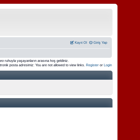
Kayıt Ol
Giriş Yap
meo
ruhuyla yaşayanların arasına hoş geldiniz.
ktronik posta adresimiz: You are not allowed to view links.
Register
or
Login