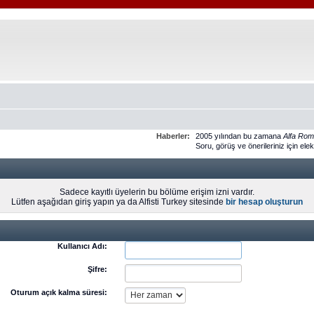
Haberler:
2005 yılından bu zamana
Alfa Ro
Soru, görüş ve önerileriniz için ele
Sadece kayıtlı üyelerin bu bölüme erişim izni vardır.
Lütfen aşağıdan giriş yapın ya da Alfisti Turkey sitesinde
bir hesap oluşturun
Kullanıcı Adı:
Şifre:
Oturum açık kalma süresi: