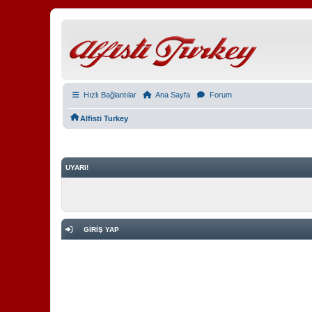
Hızlı Bağlantılar
Ana Sayfa
Forum
Alfisti Turkey
UYARI!
GIRIŞ YAP