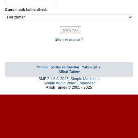
Oturum açık kalma süresi:
Şifreni mi unuttun ?
Yardım
|
Şartlar ve Kurallar
|
Yukarı git ▲
Alfisti Turkey
SMF 2.1.6 © 2025
,
Simple Machines
Simple Audio Video Embedder
Alfisti Turkey © 2005 - 2025