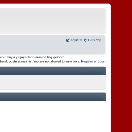
Kayıt Ol
Giriş Yap
meo
ruhuyla yaşayanların arasına hoş geldiniz.
ktronik posta adresimiz: You are not allowed to view links.
Register
or
Login