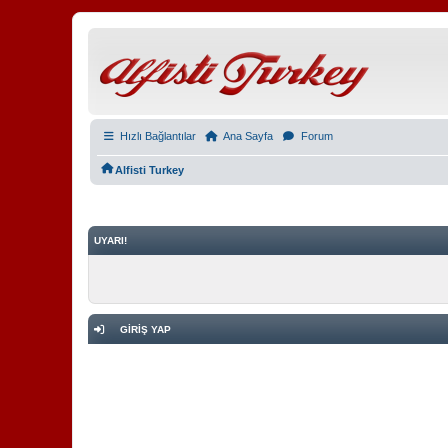
Hızlı Bağlantılar
Ana Sayfa
Forum
Alfisti Turkey
UYARI!
GIRIŞ YAP