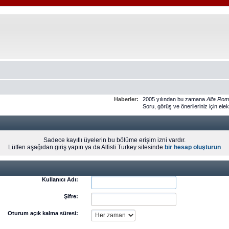
Haberler:
2005 yılından bu zamana
Alfa Ro
Soru, görüş ve önerileriniz için ele
Sadece kayıtlı üyelerin bu bölüme erişim izni vardır.
Lütfen aşağıdan giriş yapın ya da Alfisti Turkey sitesinde
bir hesap oluşturun
Kullanıcı Adı:
Şifre:
Oturum açık kalma süresi: