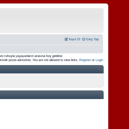
Kayıt Ol
Giriş Yap
meo
ruhuyla yaşayanların arasına hoş geldiniz.
ktronik posta adresimiz: You are not allowed to view links.
Register
or
Login