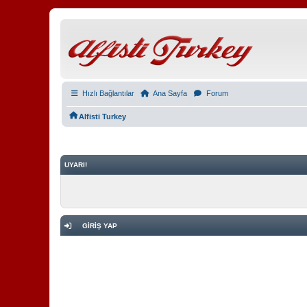
Hızlı Bağlantılar
Ana Sayfa
Forum
Alfisti Turkey
UYARI!
GIRIŞ YAP