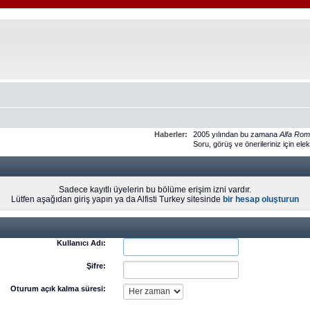
Haberler:
2005 yılından bu zamana
Alfa Ro
Soru, görüş ve önerileriniz için ele
Sadece kayıtlı üyelerin bu bölüme erişim izni vardır.
Lütfen aşağıdan giriş yapın ya da Alfisti Turkey sitesinde
bir hesap oluşturun
Kullanıcı Adı:
Şifre:
Oturum açık kalma süresi: