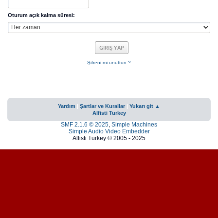
Oturum açık kalma süresi:
Şifreni mi unuttun ?
Yardım
|
Şartlar ve Kurallar
|
Yukarı git ▲
Alfisti Turkey
SMF 2.1.6 © 2025
,
Simple Machines
Simple Audio Video Embedder
Alfisti Turkey © 2005 - 2025