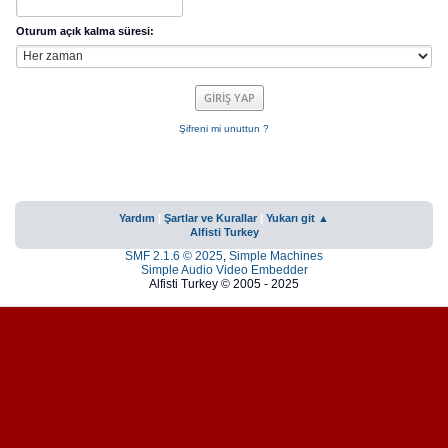
Oturum açık kalma süresi:
Şifreni mi unuttun ?
Yardım
|
Şartlar ve Kurallar
|
Yukarı git ▲
Alfisti Turkey
SMF 2.1.6 © 2025
,
Simple Machines
Simple Audio Video Embedder
Alfisti Turkey © 2005 - 2025