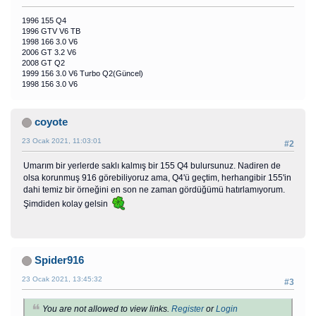
1996 155 Q4
1996 GTV V6 TB
1998 166 3.0 V6
2006 GT 3.2 V6
2008 GT Q2
1999 156 3.0 V6 Turbo Q2(Güncel)
1998 156 3.0 V6
coyote
23 Ocak 2021, 11:03:01
#2
Umarım bir yerlerde saklı kalmış bir 155 Q4 bulursunuz. Nadiren de
olsa korunmuş 916 görebiliyoruz ama, Q4'ü geçtim, herhangibir 155'in
dahi temiz bir örneğini en son ne zaman gördüğümü hatırlamıyorum.
Şimdiden kolay gelsin
Spider916
23 Ocak 2021, 13:45:32
#3
You are not allowed to view links.
Register
or
Login