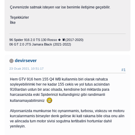
Çevrenizde satmak isteyen var ise benimle iletişime geçebilir.
Teşekkürler
İlke
96 Spider 916 2.0 TS 130 Rosso 🍀 🕷(2017-2020)
06 GT 2.0 JTS Jamara Black (2021-2022)
devirsever
23 Ocak 2021, 10:51:17
#1
Hem GTV 916 hem 155 Q4 WB kullanmis biri olarak rahatca
soyleyebilirimki her ne kadar 155 cekis ve yol tutus acisindan
916lardan ustun bir arac olsada, kendisine bol miktarda para
harcasanizda eski Spiderinizi kullandiginiz gibi randimanli
kullanamayabilirsiniz
Aliyorsanizda mumkunse hic oynanmamis, turbosu, viskozu ve motoru
kurcalanmamis birseyler denk gelirse iki kati rakama bile olsa onu alin
ve alincada tum motor sivisi sogutma tertibatini hortumlar dahil
yenileyin.