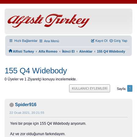
Hızlı Bağlantılar
Kayıt Ol
Giriş Yap
Ana Menü
‹
‹
‹
‹
Alfisti Turkey
Alfa Romeo
İkinci El
Alınıklar
155 Q4 Widebody
155 Q4 Widebody
0 Üyeler ve 1 Ziyaretçi konuyu incelemekte.
1
KULLANICI EYLEMLERI
Sayfa
Spider916
22 Ocak 2021, 20:21:55
Yeni bir proje için 155 Q4 Widebody arıyorum.
Az ve zor olduğunun farkındayım.