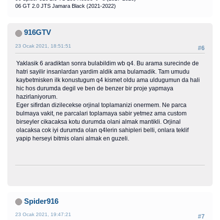
06 GT 2.0 JTS Jamara Black (2021-2022)
916GTV
23 Ocak 2021, 18:51:51
#6
Yaklasik 6 aradiktan sonra bulabildim wb q4. Bu arama surecinde de
hatri sayilir insanlardan yardim aldik ama bulamadik. Tam umudu
kaybetmisken ilk konustugum q4 kismet oldu ama uldugumun da hali
hic hos durumda degil ve ben de benzer bir proje yapmaya
hazirlaniyorum.
Eger sifirdan dizilecekse orjinal toplamanizi onermem. Ne parca
bulmaya vakit, ne parcalari toplamaya sabir yetmez ama custom
birseyler cikacaksa kotu durumda olani almak mantikli. Orjinal
olacaksa cok iyi durumda olan q4lerin sahipleri belli, onlara teklif
yapip herseyi bitmis olani almak en guzeli.
Spider916
23 Ocak 2021, 19:47:21
#7