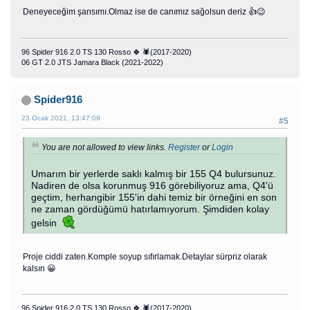
Deneyeceğim şansımı.Olmaz ise de canımız sağolsun deriz 👍😉
96 Spider 916 2.0 TS 130 Rosso 🍀 🕷(2017-2020)
06 GT 2.0 JTS Jamara Black (2021-2022)
Spider916
23 Ocak 2021, 13:47:09
#5
You are not allowed to view links.
Register
or
Login
Umarım bir yerlerde saklı kalmış bir 155 Q4 bulursunuz.
Nadiren de olsa korunmuş 916 görebiliyoruz ama, Q4'ü
geçtim, herhangibir 155'in dahi temiz bir örneğini en son
ne zaman gördüğümü hatırlamıyorum. Şimdiden kolay
gelsin
Proje ciddi zaten.Komple soyup sıfırlamak.Detaylar sürpriz olarak
kalsın 😀
96 Spider 916 2.0 TS 130 Rosso 🍀 🕷(2017-2020)