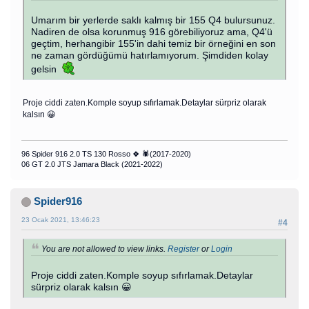
Umarım bir yerlerde saklı kalmış bir 155 Q4 bulursunuz.
Nadiren de olsa korunmuş 916 görebiliyoruz ama, Q4'ü
geçtim, herhangibir 155'in dahi temiz bir örneğini en son
ne zaman gördüğümü hatırlamıyorum. Şimdiden kolay
gelsin
Proje ciddi zaten.Komple soyup sıfırlamak.Detaylar sürpriz olarak
kalsın 😀
96 Spider 916 2.0 TS 130 Rosso 🍀 🕷(2017-2020)
06 GT 2.0 JTS Jamara Black (2021-2022)
Spider916
23 Ocak 2021, 13:46:23
#4
You are not allowed to view links.
Register
or
Login
Proje ciddi zaten.Komple soyup sıfırlamak.Detaylar
sürpriz olarak kalsın 😀