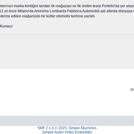
eo'nun marka kimliğini tanıtan ilk mağazası ve ilk üretim tesisi Portello'da yer a
112 yıl önce Milano'da Anonima Lombarda Fabbrica Automobili adı altında dünyaya tanı
erize edilen olağanüstü bir kültür otomotiv tarihine yazıldı.
a Romeo!
L
Gi
SMF 2.1.6 © 2025
,
Simple Machines
Simple Audio Video Embedder