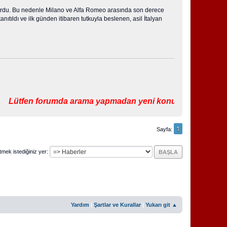
lıyordu. Bu nedenle Milano ve Alfa Romeo arasında son derece
tıldı ve ilk günden itibaren tutkuyla beslenen, asil İtalyan
ütfen forumda arama yapmadan yeni konu başlatmayın.
1
Sayfa
tmek istediğiniz yer
Yardım
|
Şartlar ve Kurallar
|
Yukarı git ▲