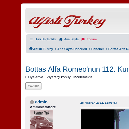
Hızlı Bağlantılar
Ana Sayfa
Forum
‹
‹
‹
Alfisti Turkey
Ana Sayfa Haberleri
Haberler
Bottas Alfa R
Bottas Alfa Romeo'nun 112. Kur
0 Üyeler ve 1 Ziyaretçi konuyu incelemekte.
YAZDIR
admin
28 Haziran 2022, 12:09:53
Amministratore