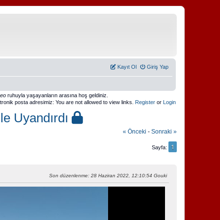
Kayıt Ol
Giriş Yap
meo
ruhuyla yaşayanların arasına hoş geldiniz.
ktronik posta adresimiz: You are not allowed to view links.
Register
or
Login
le Uyandırdı
« Önceki
-
Sonraki »
1
Sayfa
Son düzenlenme
: 28 Haziran 2022, 12:10:54 Gouki