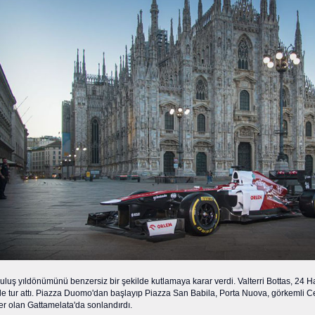
luş yıldönümünü benzersiz bir şekilde kutlamaya karar verdi. Valterri Bottas, 24 
le tur attı. Piazza Duomo'dan başlayıp Piazza San Babila, Porta Nuova, görkemli Ce
er olan Gattamelata'da sonlandırdı.