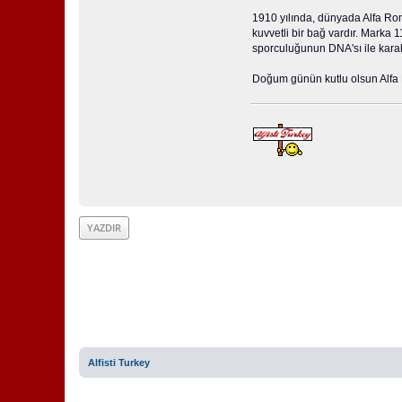
1910 yılında, dünyada Alfa Rom
kuvvetli bir bağ vardır. Marka 
sporculuğunun DNA'sı ile karakt
Doğum günün kutlu olsun Alf
YAZDIR
Alfisti Turkey