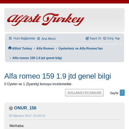
Hızlı Bağlantılar
Kayıt Ol
Giriş Yap
Ana Menü
‹
‹
Alfisti Turkey
Alfa Romeo
Üyelerimiz ve Alfa Romeo'ları
‹
Alfa romeo 159 1.9 jtd genel bilgi
Alfa romeo 159 1.9 jtd genel bilgi
0 Üyeler ve 1 Ziyaretçi konuyu incelemekte.
1
KULLANICI EYLEMLERI
Sayfa
ONUR_156
30 Ağustos 2017, 01:02:22
Merhaba.