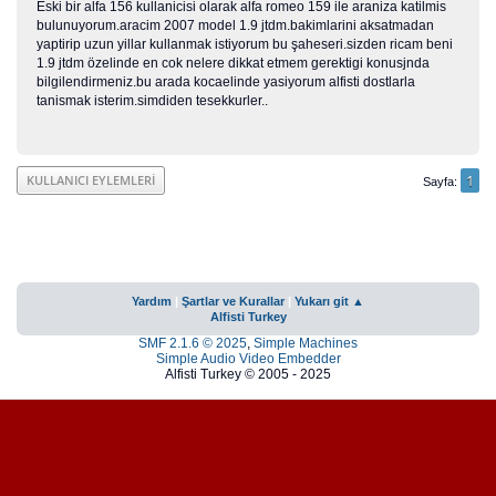
Eski bir alfa 156 kullanicisi olarak alfa romeo 159 ile araniza katilmis
bulunuyorum.aracim 2007 model 1.9 jtdm.bakimlarini aksatmadan
yaptirip uzun yillar kullanmak istiyorum bu şaheseri.sizden ricam beni
1.9 jtdm özelinde en cok nelere dikkat etmem gerektigi konusjnda
bilgilendirmeniz.bu arada kocaelinde yasiyorum alfisti dostlarla
tanismak isterim.simdiden tesekkurler..
1
KULLANICI EYLEMLERI
Sayfa
Yardım
|
Şartlar ve Kurallar
|
Yukarı git ▲
Alfisti Turkey
SMF 2.1.6 © 2025
,
Simple Machines
Simple Audio Video Embedder
Alfisti Turkey © 2005 - 2025